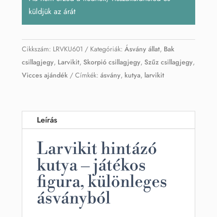
küldjük az árát
Cikkszám:
LRVKU601
Kategóriák:
Ásvány állat
,
Bak
csillagjegy
,
Larvikit
,
Skorpió csillagjegy
,
Szűz csillagjegy
,
Vicces ajándék
Címkék:
ásvány
,
kutya
,
larvikit
Leírás
Larvikit hintázó
kutya – játékos
figura, különleges
ásványból