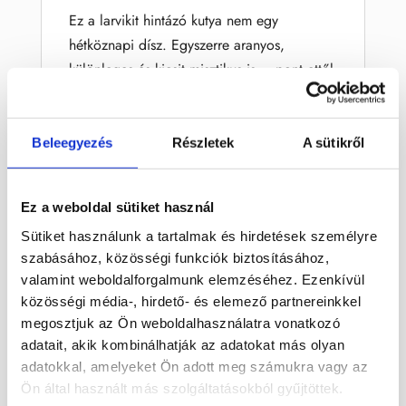
Ez a larvikit hintázó kutya nem egy
hétköznapi dísz. Egyszerre aranyos,
különleges és kicsit misztikus is – pont ettől
lesz igazán szerethető darab.
A larvikit sötétebb, szürkés-fekete árnyalata
Beleegyezés
Részletek
A sütikről
finom fényjátékkal párosul, ami mozgás
közben még jobban életre kel. A hintázó
kialakítás pedig ad neki egy kis
Ez a weboldal sütiket használ
játékosságot, amitől garantáltan mosolyt
Sütiket használunk a tartalmak és hirdetések személyre
csal az arcodra.
szabásához, közösségi funkciók biztosításához,
valamint weboldalforgalmunk elemzéséhez. Ezenkívül
MIÉRT FOGOD
közösségi média-, hirdető- és elemező partnereinkkel
SZERETNI?
megosztjuk az Ön weboldalhasználatra vonatkozó
adatait, akik kombinálhatják az adatokat más olyan
Ez a kis kutya nem csak dekoráció – van
adatokkal, amelyeket Ön adott meg számukra vagy az
benne egy kis élet.
Ön által használt más szolgáltatásokból gyűjtöttek.