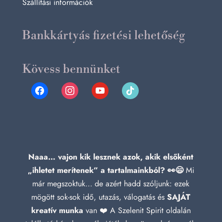
Szállítási információk
Bankkártyás fizetési lehetőség
Kövess bennünket
facebook
instagram
youtube
tiktok
Naaa… vajon kik lesznek azok, akik elsőként
„ihletet merítenek” a tartalmainkból? 👀😄
Mi
már megszoktuk… de azért hadd szóljunk: ezek
mögött sok-sok idő, utazás, válogatás és
SAJÁT
kreatív munka
van ❤️ A Szelenit Spirit oldalán