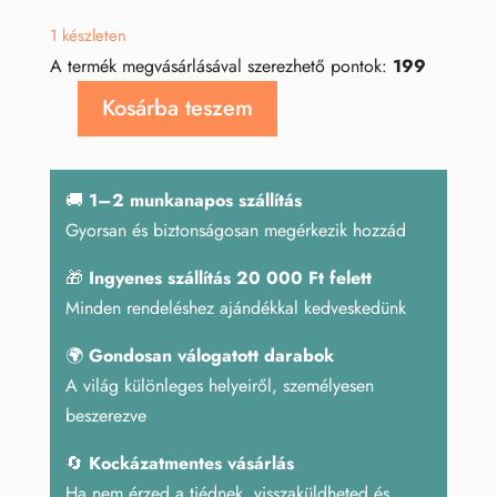
1 készleten
A termék megvásárlásával szerezhető pontok:
199
Kosárba teszem
Larvikit
kutya
mennyiség
🚚
1–2 munkanapos szállítás
Gyorsan és biztonságosan megérkezik hozzád
🎁
Ingyenes szállítás 20 000 Ft felett
Minden rendeléshez ajándékkal kedveskedünk
🌍
Gondosan válogatott darabok
A világ különleges helyeiről, személyesen
beszerezve
🔄
Kockázatmentes vásárlás
Ha nem érzed a tiédnek, visszaküldheted és