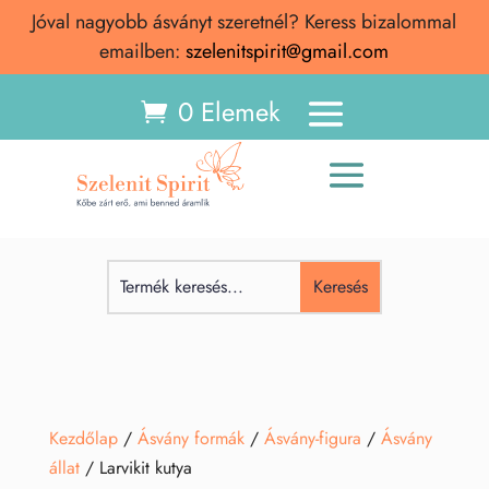
Jóval nagyobb ásványt szeretnél? Keress bizalommal
emailben:
szelenitspirit@gmail.com
0 Elemek
Kezdőlap
/
Ásvány formák
/
Ásvány-figura
/
Ásvány
állat
/ Larvikit kutya