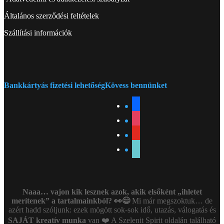
Általános szerződési feltételek
Szállítási információk
Bankkártyás fizetési lehetőség
Kövess bennünket
facebook
instagram
youtube
tiktok
Naaa… vajon kik lesznek azok, akik elsőként „ihletet
merítenek” a tartalmainkból? 👀😄
Mi már megszoktuk… de
azért hadd szóljunk: ezek mögött sok-sok idő, utazás, válogatás és
SAJÁT kreatív munka
van ❤️ A Szelenit Spirit oldalán található