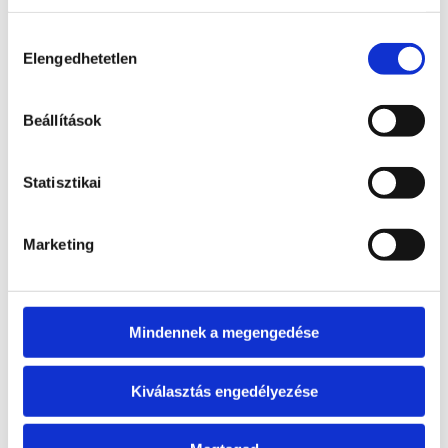
Szfalerit torony
Hozzájárulás
Elengedhetetlen
kiválasztása
Bővebb
4 900
Ft
információ
Beállítások
Kosárba
teszem
Statisztikai
Marketing
Achát gomba
Bővebb
9 900
Ft
Mindennek a megengedése
információ
Kosárba
Kiválasztás engedélyezése
teszem