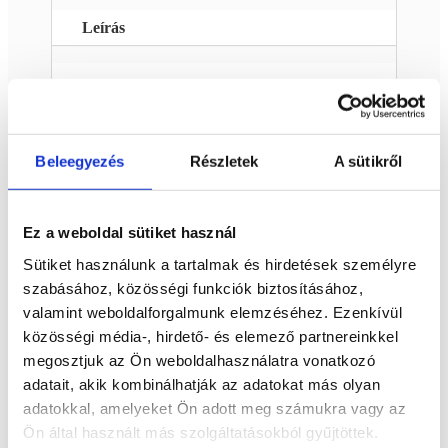
Leírás
Egyedi, dekoratív, óceán jáspis ásvány
pillangó dísztárgy. Dekrációs díszítésre,
könyvtámasznak, levél nehezéknek , stb.
Beleegyezés
Részletek
A sütikről
Mérete: 16 x 13 x 4,5 cm
Súlya: 1472 g
Ez a weboldal sütiket használ
Sütiket használunk a tartalmak és hirdetések személyre
Kapcsolódó termékek
szabásához, közösségi funkciók biztosításához,
valamint weboldalforgalmunk elemzéséhez. Ezenkívül
Érdekelhetnek még…
közösségi média-, hirdető- és elemező partnereinkkel
megosztjuk az Ön weboldalhasználatra vonatkozó
Kapcsolódó termékek
adatait, akik kombinálhatják az adatokat más olyan
adatokkal, amelyeket Ön adott meg számukra vagy az
Ön által használt más szolgáltatásokból gyűjtöttek.