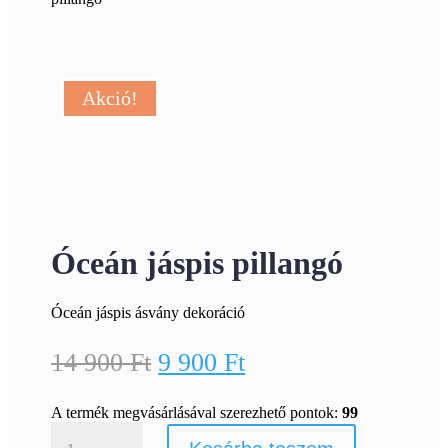
Akció!
Óceán jáspis pillangó
Óceán jáspis ásvány dekoráció
Original
Current
14 900
Ft
9 900
Ft
price
price
A termék megvásárlásával szerezhető pontok:
99
was:
is:
Óceán
jáspis