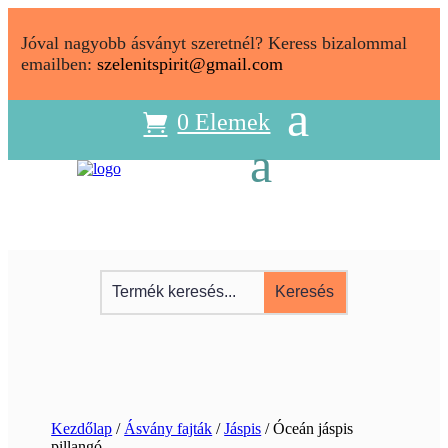
Jóval nagyobb ásványt szeretnél? Keress bizalommal
emailben:
szelenitspirit@gmail.com
0 Elemek
Kezdőlap
/
Ásvány fajták
/
Jáspis
/ Óceán jáspis
pillangó