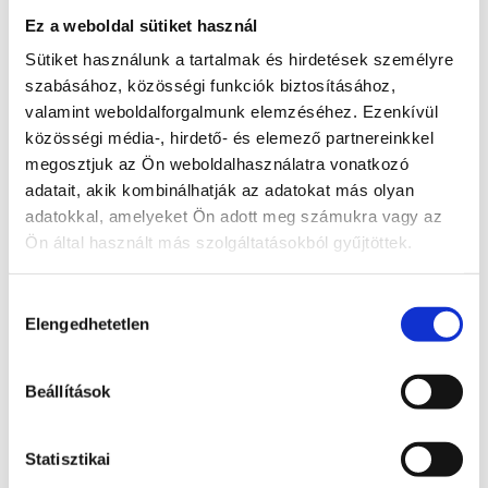
Kosárba
Ez a weboldal sütiket használ
teszem
Sütiket használunk a tartalmak és hirdetések személyre
szabásához, közösségi funkciók biztosításához,
valamint weboldalforgalmunk elemzéséhez. Ezenkívül
közösségi média-, hirdető- és elemező partnereinkkel
Achát ásvány
megosztjuk az Ön weboldalhasználatra vonatkozó
koponya
adatait, akik kombinálhatják az adatokat más olyan
adatokkal, amelyeket Ön adott meg számukra vagy az
Bővebb
21 900
Ft
Ön által használt más szolgáltatásokból gyűjtöttek.
információ
Kosárba
Hozzájárulás
teszem
Elengedhetetlen
kiválasztása
Beállítások
Fluorit
Statisztikai
ásvány