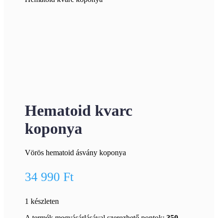
Hematoid kvarc
koponya
Vörös hematoid ásvány koponya
34 990
Ft
1 készleten
A termék megvásárlásával szerezhető pontok:
350