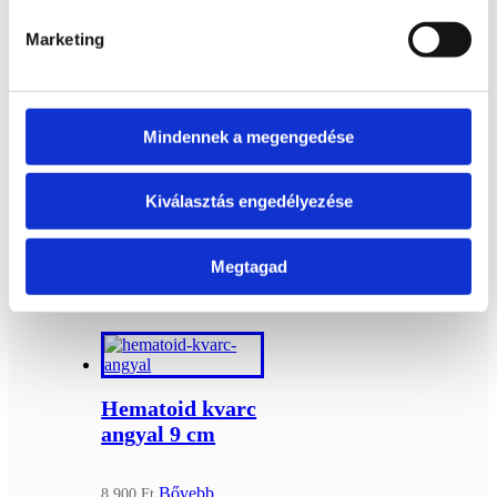
koponya
Marketing
Bővebb
36 900
Ft
információ
Kosárba
Mindennek a megengedése
teszem
Kiválasztás engedélyezése
Érdekelhetnek még…
Kapcsolódó termékek
Megtagad
Hematoid kvarc
angyal 9 cm
Bővebb
8 900
Ft