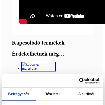
Kapcsolódó termékek
Érdekelhetnek még…
Rózsakvarc
koponyában
Beleegyezés
Részletek
A sütikről
Bővebb
3 900
Ft
információ