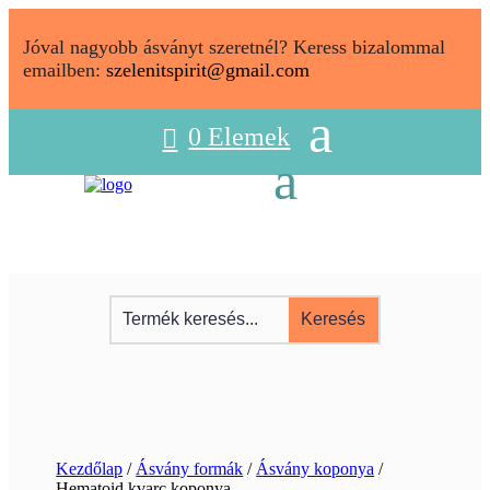
Jóval nagyobb ásványt szeretnél? Keress bizalommal
emailben:
szelenitspirit@gmail.com
0 Elemek
Kezdőlap
/
Ásvány formák
/
Ásvány koponya
/
Hematoid kvarc koponya