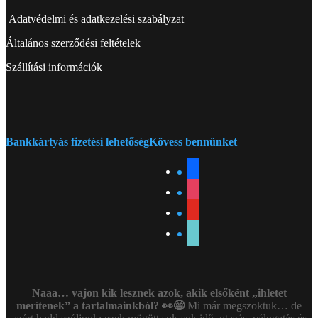
Adatvédelmi és adatkezelési szabályzat
Általános szerződési feltételek
Szállítási információk
Bankkártyás fizetési lehetőség
Kövess bennünket
facebook
instagram
youtube
tiktok
Naaa… vajon kik lesznek azok, akik elsőként „ihletet
merítenek” a tartalmainkból? 👀😄
Mi már megszoktuk… de