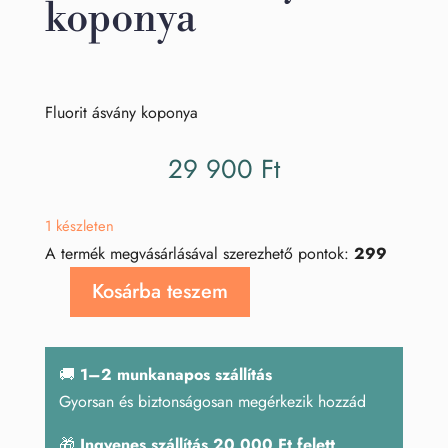
koponya
Fluorit ásvány koponya
29 900
Ft
1 készleten
A termék megvásárlásával szerezhető pontok:
299
Kosárba teszem
Fluorit
ásvány
koponya
🚚
1–2 munkanapos szállítás
mennyiség
Gyorsan és biztonságosan megérkezik hozzád
🎁
Ingyenes szállítás 20 000 Ft felett