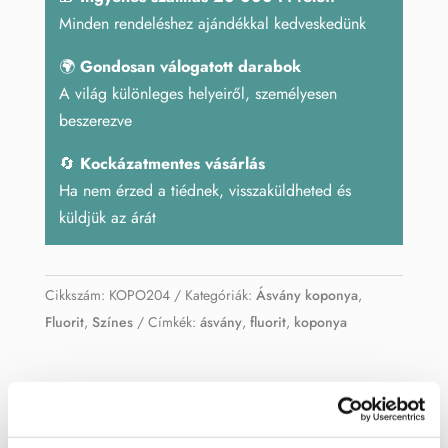
Minden rendeléshez ajándékkal kedveskedünk
🌍
Gondosan válogatott darabok
A világ különleges helyeiről, személyesen
beszerezve
🔄
Kockázatmentes vásárlás
Ha nem érzed a tiédnek, visszaküldheted és
küldjük az árát
Cikkszám:
KOPO204
Kategóriák:
Ásvány koponya
,
Fluorit
,
Színes
Címkék:
ásvány
,
fluorit
,
koponya
Leírás