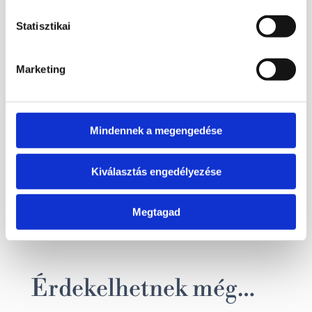
Statisztikai
Kapcsolódó termékek
Marketing
36 900
Ft
3 900
Ft
Mindennek a megengedése
Bővebb információ
Bővebb információ
Kiválasztás engedélyezése
Kosárba
Kosárba
teszem
teszem
Megtagad
Érdekelhetnek még…