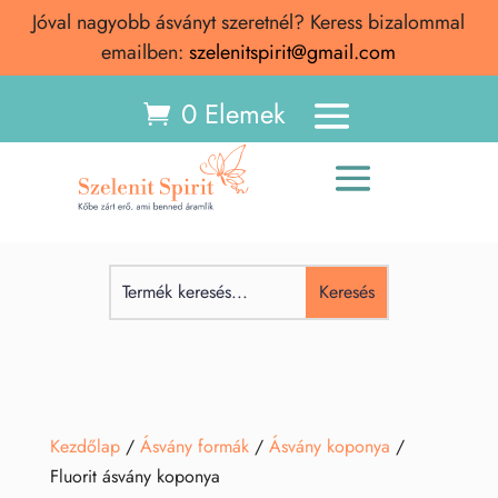
Jóval nagyobb ásványt szeretnél? Keress bizalommal
emailben:
szelenitspirit@gmail.com
0 Elemek
Kezdőlap
/
Ásvány formák
/
Ásvány koponya
/
Fluorit ásvány koponya