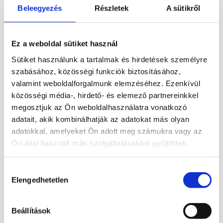
Beleegyezés
Részletek
A sütikről
Faragott, fluorit ásvány koponya. 8 x 5 cm
Súlya: 391 gramm
Ez a weboldal sütiket használ
YouTube csatornánkon megtekinthetők
Sütiket használunk a tartalmak és hirdetések személyre
videón ásvány koponyáink, így talán
szabásához, közösségi funkciók biztosításához,
könnyebb a választás.
valamint weboldalforgalmunk elemzéséhez. Ezenkívül
közösségi média-, hirdető- és elemező partnereinkkel
Ásvány koponyák címmel. Itt sajnos a lopás
megosztjuk az Ön weboldalhasználatra vonatkozó
és másolásvédelem miatt nem lehet a linkre
adatait, akik kombinálhatják az adatokat más olyan
kattintani.
adatokkal, amelyeket Ön adott meg számukra vagy az
Ön által használt más szolgáltatásokból gyűjtöttek.
https://www.youtube.com/watch?
v=zkCuRn4rrOU
Hozzájárulás
Elengedhetetlen
kiválasztása
Beállítások