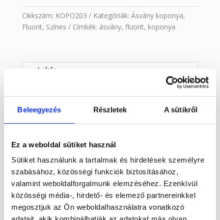
Cikkszám:
KOPO203
Kategóriák:
Ásvány koponya
,
Fluorit
,
Színes
Címkék:
ásvány
,
fluorit
,
koponya
Leírás
Faragott, fluorit ásvány koponya. 9 x 5,5 cm
Beleegyezés
Részletek
A sütikről
Súlya: 489 gramm
YouTube csatornánkon megtekinthetők
videón ásvány koponyáink, így talán
Ez a weboldal sütiket használ
könnyebb a választás.
Sütiket használunk a tartalmak és hirdetések személyre
szabásához, közösségi funkciók biztosításához,
Ásvány koponyák címmel. Itt sajnos a lopás
valamint weboldalforgalmunk elemzéséhez. Ezenkívül
és másolásvédelem miatt nem lehet a linkre
közösségi média-, hirdető- és elemező partnereinkkel
kattintani.
megosztjuk az Ön weboldalhasználatra vonatkozó
https://www.youtube.com/watch?
adatait, akik kombinálhatják az adatokat más olyan