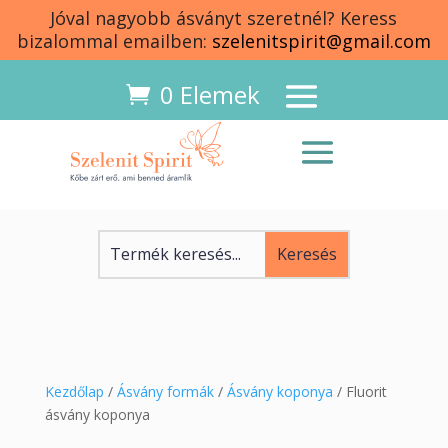
Jóval nagyobb ásványt szeretnél? Keress
bizalommal emailben:
szelenitspirit@gmail.com
0 Elemek
Kezdőlap
/
Ásvány formák
/
Ásvány koponya
/ Fluorit
ásvány koponya