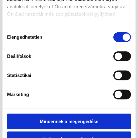
v=zkCuRn4rrOU
adatokkal, amelyeket Ön adott meg számukra vagy az
Ön által használt más szolgáltatásokból gyűjtöttek.
Hozzájárulás
Elengedhetetlen
kiválasztása
Kapcsolódó termékek
Beállítások
Statisztikai
3 900
Ft
Marketing
Bővebb információ
Kosárba
Mindennek a megengedése
teszem