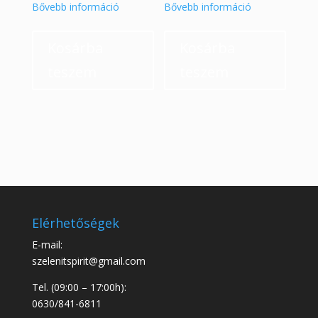
price
price
Bővebb információ
Bővebb információ
was:
is:
9
4
Kosárba
Kosárba
900 Ft.
900 Ft.
teszem
teszem
Elérhetőségek
E-mail:
szelenitspirit@gmail.com
Tel. (09:00 – 17:00h):
0630/841-6811