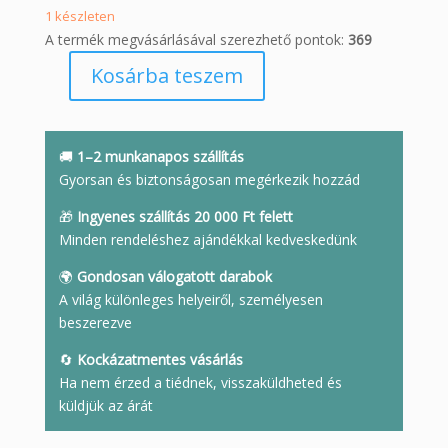
1 készleten
A termék megvásárlásával szerezhető pontok:
369
Kosárba teszem
Fluorit
ásvány
koponya
mennyiség
🚚
1–2 munkanapos szállítás
Gyorsan és biztonságosan megérkezik hozzád
🎁
Ingyenes szállítás 20 000 Ft felett
Minden rendeléshez ajándékkal kedveskedünk
🌍
Gondosan válogatott darabok
A világ különleges helyeiről, személyesen
beszerezve
🔄
Kockázatmentes vásárlás
Ha nem érzed a tiédnek, visszaküldheted és
küldjük az árát