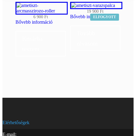
19 900
Ft
Bővebb információ
6 900
Ft
ELFOGYOTT
Bővebb információ
Tovább
Kosárba
olvasom
teszem
Elérhetőségek
E-mail: