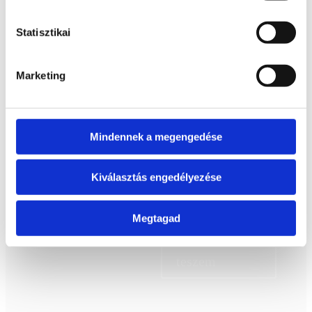
Érdekelhetnek még…
Statisztikai
Marketing
7 900
Ft
Bővebb információ
Mindennek a megengedése
Kosárba
teszem
Kiválasztás engedélyezése
14 900
Ft
Bővebb információ
Megtagad
Kosárba
teszem