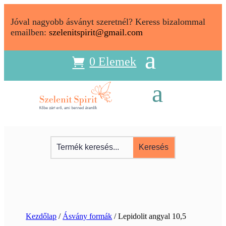
Jóval nagyobb ásványt szeretnél? Keress bizalommal
emailben:
szelenitspirit@gmail.com
0 Elemek
Kezdőlap
/
Ásvány formák
/ Lepidolit angyal 10,5