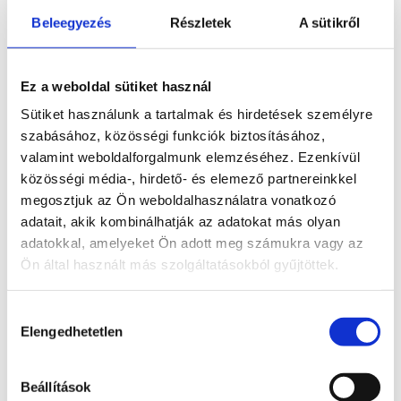
lepidolit
Beleegyezés
Részletek
A sütikről
Ez a weboldal sütiket használ
Leírás
Sütiket használunk a tartalmak és hirdetések személyre
szabásához, közösségi funkciók biztosításához,
valamint weboldalforgalmunk elemzéséhez. Ezenkívül
Lepidolit ásványból faragott angyal, pink
közösségi média-, hirdető- és elemező partnereinkkel
turmalinnal.
megosztjuk az Ön weboldalhasználatra vonatkozó
adatait, akik kombinálhatják az adatokat más olyan
Mérete: 10,5 x 7,3 cm
adatokkal, amelyeket Ön adott meg számukra vagy az
Termék megtekinthető videón Pinterest
Ön által használt más szolgáltatásokból gyűjtöttek.
oldalunkon.
Hozzájárulás
Elengedhetetlen
kiválasztása
Kapcsolódó termékek
Beállítások