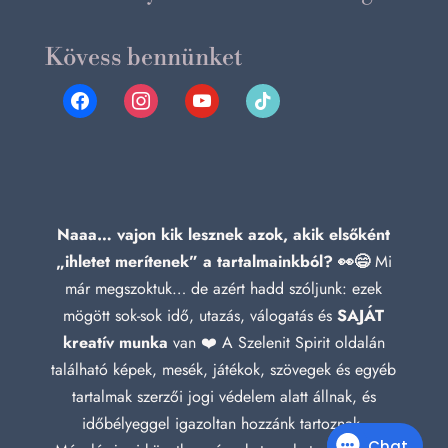
Kövess bennünket
facebook
instagram
youtube
tiktok
Naaa… vajon kik lesznek azok, akik elsőként
„ihletet merítenek” a tartalmainkból? 👀😄
Mi
már megszoktuk… de azért hadd szóljunk: ezek
mögött sok-sok idő, utazás, válogatás és
SAJÁT
kreatív munka
van ❤️ A Szelenit Spirit oldalán
található képek, mesék, játékok, szövegek és egyéb
tartalmak szerzői jogi védelem alatt állnak, és
időbélyeggel igazoltan hozzánk tartoznak.