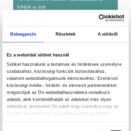
küldjük az árát
Cikkszám:
NYLEP201
Kategóriák:
Lepidolit
,
Lila
,
Nyers
Beleegyezés
Részletek
A sütikről
ásvány
Címkék:
ásvány
,
lepidolit
,
Nyers
Ez a weboldal sütiket használ
Leírás
Sütiket használunk a tartalmak és hirdetések személyre
szabásához, közösségi funkciók biztosításához,
valamint weboldalforgalmunk elemzéséhez. Ezenkívül
Dél-afrikából származó nyers lepidolit
közösségi média-, hirdető- és elemező partnereinkkel
ásvány.
megosztjuk az Ön weboldalhasználatra vonatkozó
adatait, akik kombinálhatják az adatokat más olyan
Mérete: 22 x 17 cm
adatokkal, amelyeket Ön adott meg számukra vagy az
Ön által használt más szolgáltatásokból gyűjtöttek.
Súlya: 2124 g
Termék megtekinthető videón Pinterest
Hozzájárulás