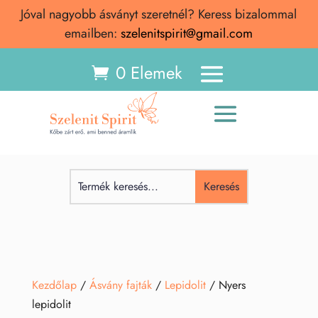
Jóval nagyobb ásványt szeretnél? Keress bizalommal
emailben:
szelenitspirit@gmail.com
0 Elemek
Kezdőlap
/
Ásvány fajták
/
Lepidolit
/ Nyers
lepidolit