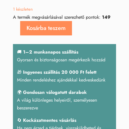
1 készleten
A termék megvásárlásával szerezhető pontok:
149
Kosárba teszem
Nyers
lepidolit
mennyiség
🚚
1–2 munkanapos szállítás
Gyorsan és biztonságosan megérkezik hozzád
🎁
Ingyenes szállítás 20 000 Ft felett
Minden rendeléshez ajándékkal kedveskedünk
🌍
Gondosan válogatott darabok
A világ különleges helyeiről, személyesen
beszerezve
🔄
Kockázatmentes vásárlás
Ha nem érzed a tiédnek, visszaküldheted és