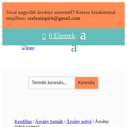
Jóval nagyobb ásványt szeretnél? Keress bizalommal
emailben:
szelenitspirit@gmail.com
0 Elemek
Kezdőlap
/
Ásvány formák
/
Ásvány golyó
/ Ásvány
golyó csomag