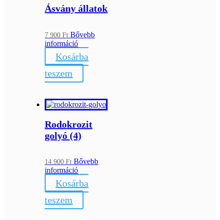
Ásvány állatok
Bővebb
7 900
Ft
információ
Kosárba
teszem
Rodokrozit
golyó (4)
Bővebb
14 900
Ft
információ
Kosárba
teszem