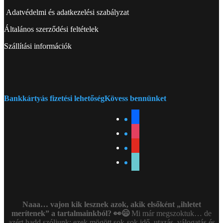
Adatvédelmi és adatkezelési szabályzat
Általános szerződési feltételek
Szállítási információk
Bankkártyás fizetési lehetőség
Kövess bennünket
facebook
instagram
youtube
tiktok
Naaa… vajon kik lesznek azok, akik elsőként „ihletet
merítenek” a tartalmainkból? 👀😄
Mi már megszoktuk… de
azért hadd szóljunk: ezek mögött sok-sok idő, utazás, válogatás és