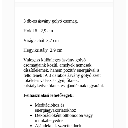
3 db-os ásvány golyó csomag.
Holdkő 2,9 cm
Virág achát 3,7 cm
Hegyikristály 2,9 cm
Válogass különleges ásvány golyó
csomagjaink közül, amelyek nemcsak
díszítőelemek, hanem pozitív energiával is
feltöltenek! A 3 darabos ásvány golyó szett
tökéletes választás gyűjtőknek,
kristálykedvelőknek és ajándéknak egyaránt.
Felhasználási lehetőségek:
Meditációhoz és
energiagyakorlatokhoz
Dekorációként otthonodba vagy
munkahelyedre
Ajándéknak szeretteidnek