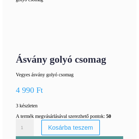
Ásvány golyó csomag
Vegyes ásvány golyó csomag
4 990
Ft
3 készleten
A termék megvásárlásával szerezhető pontok:
50
Ásvány
Kosárba teszem
golyó
csomag
mennyiség