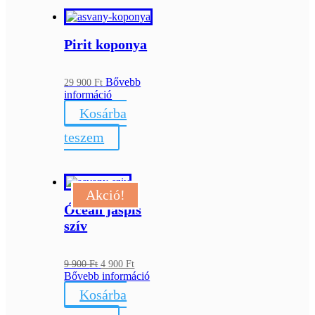
Pirit koponya
Bővebb
29 900
Ft
információ
Kosárba
teszem
Akció!
Óceán jáspis
szív
Original
Current
9 900
Ft
4 900
Ft
price
price
Bővebb információ
was:
is:
Kosárba
9
4
900 Ft.
900 Ft.