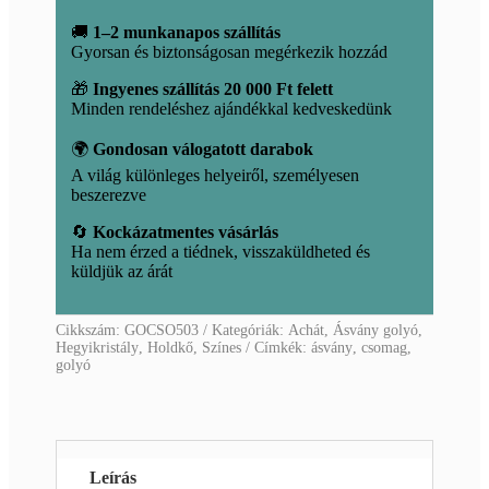
🚚
1–2 munkanapos szállítás
Gyorsan és biztonságosan megérkezik hozzád
🎁
Ingyenes szállítás 20 000 Ft felett
Minden rendeléshez ajándékkal kedveskedünk
🌍
Gondosan válogatott darabok
A világ különleges helyeiről, személyesen
beszerezve
🔄
Kockázatmentes vásárlás
Ha nem érzed a tiédnek, visszaküldheted és
küldjük az árát
Cikkszám:
GOCSO503
Kategóriák:
Achát
,
Ásvány golyó
,
Hegyikristály
,
Holdkő
,
Színes
Címkék:
ásvány
,
csomag
,
golyó
Leírás