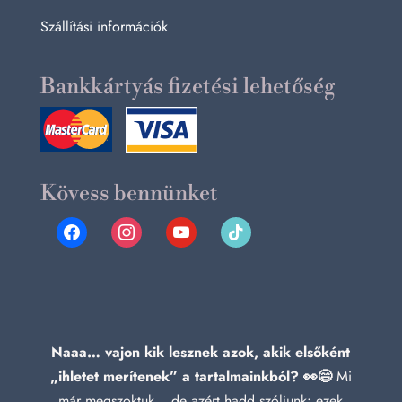
Szállítási információk
Bankkártyás fizetési lehetőség
Kövess bennünket
facebook
instagram
youtube
tiktok
Naaa… vajon kik lesznek azok, akik elsőként
„ihletet merítenek” a tartalmainkból? 👀😄
Mi
már megszoktuk… de azért hadd szóljunk: ezek