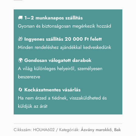
mennyiség
🚚
1–2 munkanapos szállítás
Gyorsan és biztonságosan megérkezik hozzád
🎁
Ingyenes szállítás 20 000 Ft felett
Minden rendeléshez ajándékkal kedveskedünk
🌍
Gondosan válogatott darabok
A világ különleges helyeiről, személyesen
beszerezve
🔄
Kockázatmentes vásárlás
Ha nem érzed a tiédnek, visszaküldheted és
küldjük az árát
Cikkszám:
HOLMA602
Kategóriák:
Ásvány marokkő
,
Bak