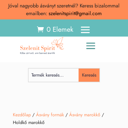
Jóval nagyobb ásványt szeretnél? Keress bizalommal
emailben:
szelenitspirit@gmail.com
0 Elemek
Kezdőlap
/
Ásvány formák
/
Ásvány marokkő
/
Holdkő marokkő