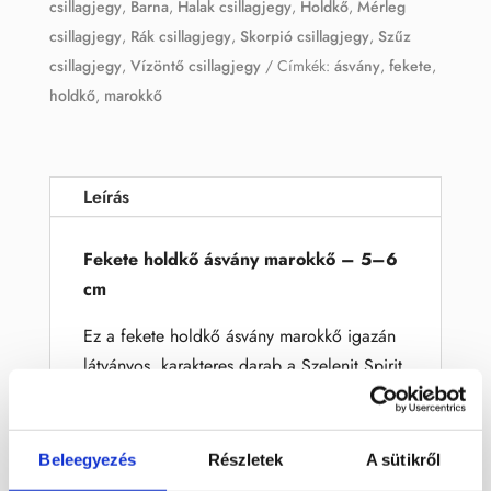
csillagjegy
,
Barna
,
Halak csillagjegy
,
Holdkő
,
Mérleg
csillagjegy
,
Rák csillagjegy
,
Skorpió csillagjegy
,
Szűz
csillagjegy
,
Vízöntő csillagjegy
Címkék:
ásvány
,
fekete
,
holdkő
,
marokkő
Leírás
Fekete holdkő ásvány marokkő – 5–6
cm
Ez a fekete holdkő ásvány marokkő igazán
látványos, karakteres darab a Szelenit Spirit
kínálatában. Sötét, fekete-szürkés alapszínét
világos, bézses és aranyló erezetek teszik
különlegessé, így minden egyes darab
Beleegyezés
Részletek
A sütikről
egyedi, természetes mintázatú ásvány.