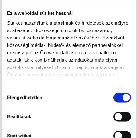
Kézbe simuló formája miatt gyűjteménybe,
Ez a weboldal sütiket használ
dekorációnak, meditációhoz vagy
ajándéknak is remek választás.
Sütiket használunk a tartalmak és hirdetések személyre
szabásához, közösségi funkciók biztosításához,
A holdkövet sokan az intuíció, a lelki
valamint weboldalforgalmunk elemzéséhez. Ezenkívül
egyensúly, a nőiesség, a belső harmónia és
közösségi média-, hirdető- és elemező partnereinkkel
az új kezdetek ásványának tartják. A fekete
megosztjuk az Ön weboldalhasználatra vonatkozó
adatait, akik kombinálhatják az adatokat más olyan
holdkő különleges, mélyebb tónusú
adatokkal, amelyeket Ön adott meg számukra vagy az
megjelenése miatt azoknak is tetszhet, akik
Ön által használt más szolgáltatásokból gyűjtöttek.
a visszafogottabb, mégis erőteljesebb
hatású ásványokat kedvelik. Elegáns,
Hozzájárulás
természetes mintázata miatt szépen mutat
Elengedhetetlen
kiválasztása
ásványtálban, polcon, spirituális sarokban
vagy akár íróasztalon is.
Beállítások
Csoportkép egyikét küldjük.
Statisztikai
Méret: 5–6 cm