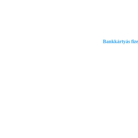
Szállítási informá
Bankkártyás fize