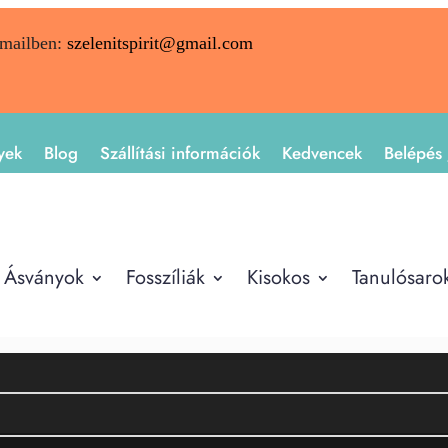
emailben:
szelenitspirit@gmail.com
yek
Blog
Szállítási információk
Kedvencek
Belépés 
Ásványok
Fosszíliák
Kisokos
Tanulósaro