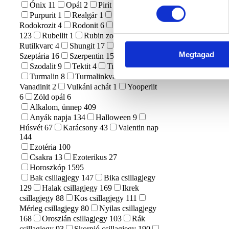
Ónix
11
Opál
2
Pirit
22
Prehnit
1
Purpurit
1
Realgár
1
Riolit
1
Rodokrozit
4
Rodonit
6
Rózsakvarc
123
Rubellit
1
Rubin zoizit
3
Rutilkvarc
4
Shungit
17
Szelenit
63
Megtagad
Szeptária
16
Szerpentin
15
Szfalerit
15
Szodalit
9
Tektit
4
Tigrisszem
23
Turmalin
8
Turmalinkvarc
1
Vanadinit
2
Vulkáni achát
1
Yooperlit
6
Zöld opál
6
Alkalom, ünnep
409
Anyák napja
134
Halloween
9
Húsvét
67
Karácsony
43
Valentin nap
144
Ezotéria
100
Csakra
13
Ezoterikus
27
Horoszkóp
1595
Bak csillagjegy
147
Bika csillagjegy
129
Halak csillagjegy
169
Ikrek
csillagjegy
88
Kos csillagjegy
111
Mérleg csillagjegy
80
Nyilas csillagjegy
168
Oroszlán csillagjegy
103
Rák
csillagjegy
93
Skorpió csillagjegy
190