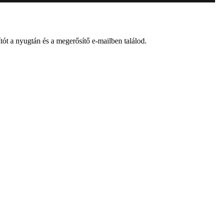
ót a nyugtán és a megerősítő e-mailben találod.
atkezelési szabályzat
si feltételek