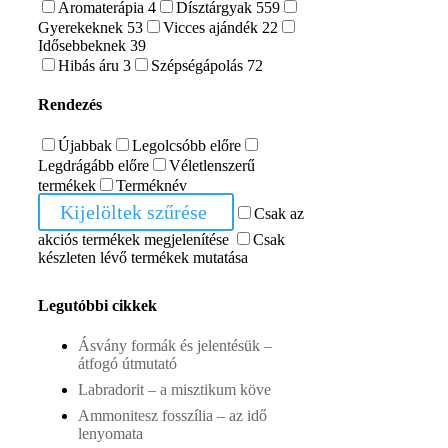
Aromaterápia
4
Dísztárgyak
559
Gyerekeknek
53
Vicces ajándék
22
Idősebbeknek
39
Hibás áru
3
Szépségápolás
72
Rendezés
Újabbak
Legolcsóbb előre
Legdrágább előre
Véletlenszerű
termékek
Terméknév
Kijelöltek szűrése
Csak az
akciós termékek megjelenítése
Csak
készleten lévő termékek mutatása
Legutóbbi cikkek
Ásvány formák és jelentésük –
átfogó útmutató
Labradorit – a misztikum köve
Ammonitesz fosszília – az idő
lenyomata