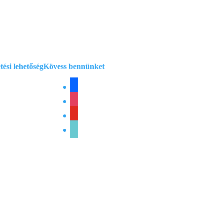
ciók
tési lehetőség
Kövess bennünket
facebook
instagram
youtube
tiktok