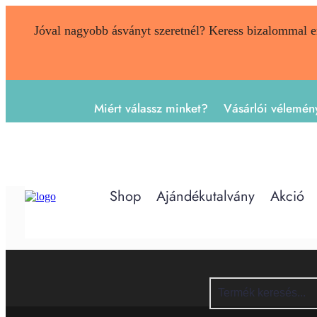
Jóval nagyobb ásványt szeretnél? Keress bizalommal 
Miért válassz minket?
Vásárlói vélemén
Shop
Ajándékutalvány
Akció