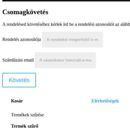
Csomagkövetés
A rendelésed követéséhez kérlek írd be a rendelési azonosítót az alá
Rendelés azonosítója
Számlázási email
Követés
Kosár
Elérhetőségek
E-mail:
Termékek szűrése
szelenitspirit@gmail
Termék szűrő
Tel. (09:00 – 17:00h)