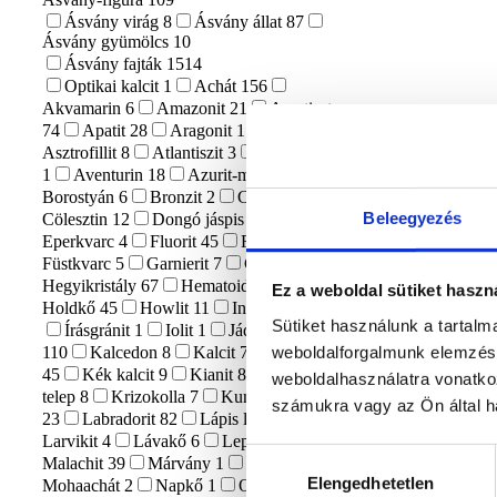
Ásvány virág
8
Ásvány állat
87
Ásvány gyümölcs
10
Ásvány fajták
1514
Optikai kalcit
1
Achát
156
Akvamarin
6
Amazonit
21
Ametiszt
74
Apatit
28
Aragonit
17
Asztrofillit
8
Atlantiszit
3
Aura kvarc
1
Aventurin
18
Azurit-malachit
1
Borostyán
6
Bronzit
2
Citrin
1
Beleegyezés
Cölesztin
12
Dongó jáspis
1
Eperkvarc
4
Fluorit
45
Főnix kő
1
Füstkvarc
5
Garnierit
7
Gránát
6
Hegyikristály
67
Hematoid kvarc
21
Ez a weboldal sütiket haszn
Holdkő
45
Howlit
11
Indigo Gabbro
9
Sütiket használunk a tartal
Írásgránit
1
Iolit
1
Jáde
20
Jáspis
weboldalforgalmunk elemzésé
110
Kalcedon
8
Kalcit
74
Karneol
45
Kék kalcit
9
Kianit
8
Kristály
weboldalhasználatra vonatko
telep
8
Krizokolla
7
Kunzit
3
Kvarc
számukra vagy az Ön által ha
23
Labradorit
82
Lápis lazuli
18
Larvikit
4
Lávakő
6
Lepidolit
15
Hozzájárulás
Malachit
39
Márvány
1
Merlinit
17
Elengedhetetlen
kiválasztása
Mohaachát
2
Napkő
1
Obszidián
30