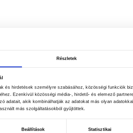
Részletek
ál
mak és hirdetések személyre szabásához, közösségi funkciók biz
hez. Ezenkívül közösségi média-, hirdető- és elemező partner
zó adatait, akik kombinálhatják az adatokat más olyan adatokka
sznált más szolgáltatásokból gyűjtöttek.
Beállítások
Statisztikai