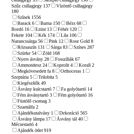
Szűz csillagjegy
137
Vízöntő csillagjegy
180
Színek
1556
Barack
6
Barna
150
Bézs
68
Bordó
16
Ezüst
13
Fehér
120
Fekete
104
Kék
174
Lila
106
Narancssárga
56
Pink
12
Rose Gold
8
Rózsaszín
131
Sárga
83
Színes
287
Szürke
54
Zöld
168
Nyers ásvány
28
Fosszíliák
67
Ammonitesz
24
Koprolit
4
Korall
2
Megkövesedett fa
8
Orthoceras
1
Szeptária
5
Trilobita
5
Kiegészítők
49
Ásvány kulcstartó
7
Fa golyótartó
14
Fém ásványtartó
3
Fém golyótartó
16
Füstölő csomag
3
Szantálfa
2
Ajándékutalvány
1
Dekoráció
565
Ásvány lámpa
17
Ásvány tál
40
Mécsestartó
4
Ajándék ötlet
919