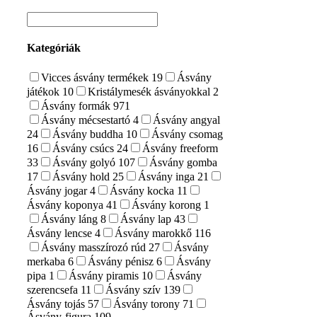
0630/841-6811
Kategóriák
Vicces ásvány termékek
19
Ásvány
játékok
10
Kristálymesék ásványokkal
2
Ásvány formák
971
Ásvány mécsestartó
4
Ásvány angyal
24
Ásvány buddha
10
Ásvány csomag
16
Ásvány csúcs
24
Ásvány freeform
33
Ásvány golyó
107
Ásvány gomba
17
Ásvány hold
25
Ásvány inga
21
Ásvány jogar
4
Ásvány kocka
11
Ásvány koponya
41
Ásvány korong
1
Ásvány láng
8
Ásvány lap
43
Ásvány lencse
4
Ásvány marokkő
116
Ásvány masszírozó rúd
27
Ásvány
merkaba
6
Ásvány pénisz
6
Ásvány
pipa
1
Ásvány piramis
10
Ásvány
szerencsefa
11
Ásvány szív
139
Ásvány tojás
57
Ásvány torony
71
Ásvány-figura
109