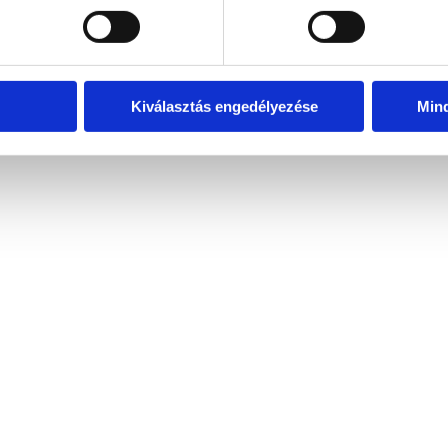
Kiválasztás engedélyezése
Min