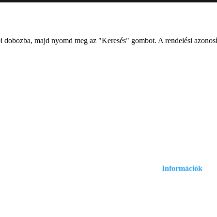
bbi dobozba, majd nyomd meg az "Keresés" gombot. A rendelési azonosít
Információk
Adatvédelmi és ad
.com
Általános szerződé
: