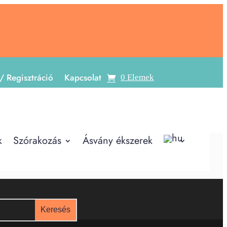
/ Regisztráció
Kapcsolat
0 Elemek
k
Szórakozás
Ásvány ékszerek