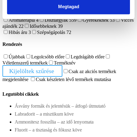
Ajándékutalvány
1
Dekoráció
565
Megtagad
Ásvány lámpa
17
Ásvány tál
40
Mécsestartó
4
Ajándék ötlet
919
Aromaterápia
4
Dísztárgyak
559
Gyerekeknek
53
Vicces
ajándék
22
Idősebbeknek
39
Hibás áru
3
Szépségápolás
72
Rendezés
Újabbak
Legolcsóbb előre
Legdrágább előre
Véletlenszerű termékek
Terméknév
Kijelöltek szűrése
Csak az akciós termékek
megjelenítése
Csak készleten lévő termékek mutatása
Legutóbbi cikkek
Ásvány formák és jelentésük – átfogó útmutató
Labradorit – a misztikum köve
Ammonitesz fosszília – az idő lenyomata
Fluorit – a tisztaság és fókusz köve