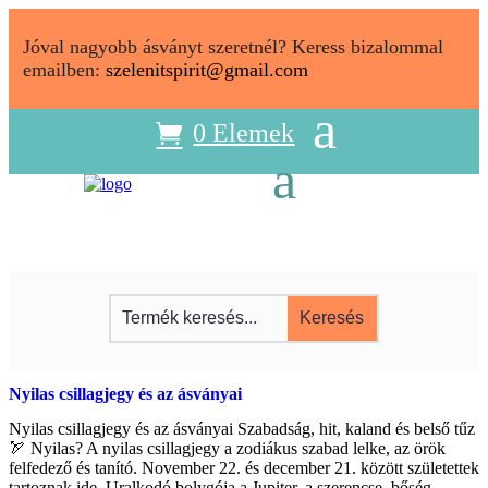
Jóval nagyobb ásványt szeretnél? Keress bizalommal
emailben:
szelenitspirit@gmail.com
0 Elemek
Nyilas csillagjegy és az ásványai
Nyilas csillagjegy és az ásványai Szabadság, hit, kaland és belső tűz
🏹 Nyilas? A nyilas csillagjegy a zodiákus szabad lelke, az örök
felfedező és tanító. November 22. és december 21. között születettek
tartoznak ide. Uralkodó bolygója a Jupiter, a szerencse, bőség,...