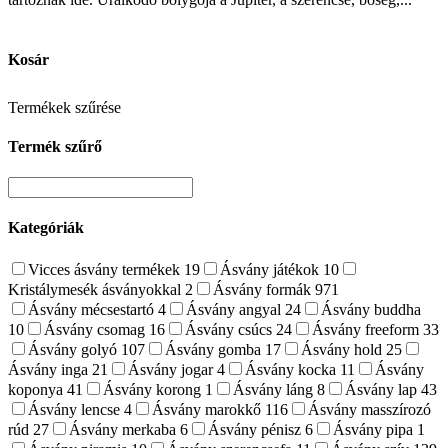
Kosár
Termékek szűrése
Termék szűrő
Kategóriák
Vicces ásvány termékek
19
Ásvány játékok
10
Kristálymesék ásványokkal
2
Ásvány formák
971
Ásvány mécsestartó
4
Ásvány angyal
24
Ásvány buddha
10
Ásvány csomag
16
Ásvány csúcs
24
Ásvány freeform
33
Ásvány golyó
107
Ásvány gomba
17
Ásvány hold
25
Ásvány inga
21
Ásvány jogar
4
Ásvány kocka
11
Ásvány
koponya
41
Ásvány korong
1
Ásvány láng
8
Ásvány lap
43
Ásvány lencse
4
Ásvány marokkő
116
Ásvány masszírozó
rúd
27
Ásvány merkaba
6
Ásvány pénisz
6
Ásvány pipa
1