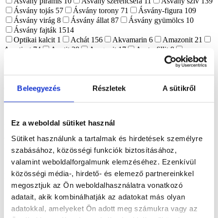
Ásvány piramis
10
Ásvány szerencsefa
11
Ásvány szív
139
Ásvány tojás
57
Ásvány torony
71
Ásvány-figura
109
Ásvány virág
8
Ásvány állat
87
Ásvány gyümölcs
10
Ásvány fajták
1514
Optikai kalcit
1
Achát
156
Akvamarin
6
Amazonit
21
Ametiszt
74
Apatit
28
Aragonit
17
Asztrofillit
8
Atlantiszit
3
Aura kvarc
1
Aventurin
18
Azurit-malachit
1
Borostyán
6
Bronzit
2
Citrin
1
Cölesztin
12
Dongó jáspis
1
Eperkvarc
4
Fluorit
45
Főnix kő
1
Füstkvarc
5
Garnierit
7
Gránát
6
Hegyikristály
67
Hematoid kvarc
21
Beleegyezés
Részletek
A sütikről
Holdkő
45
Howlit
11
Indigo Gabbro
9
Írásgránit
1
Iolit
1
Jáde
20
Jáspis
110
Kalcedon
8
Kalcit
74
Karneol
45
Kék kalcit
9
Kianit
8
Kristály telep
8
Krizokolla
7
Ez a weboldal sütiket használ
Kunzit
3
Kvarc
23
Labradorit
82
Lápis lazuli
18
Larvikit
4
Lávakő
6
Lepidolit
15
Malachit
39
Márvány
1
Sütiket használunk a tartalmak és hirdetések személyre
Merlinit
17
Mohaachát
2
Napkő
1
Obszidián
30
Ónix
11
szabásához, közösségi funkciók biztosításához,
Opál
2
Pirit
22
Prehnit
1
Purpurit
1
Realgár
1
Riolit
valamint weboldalforgalmunk elemzéséhez. Ezenkívül
1
Rodokrozit
4
Rodonit
6
Rózsakvarc
123
Rubellit
1
közösségi média-, hirdető- és elemező partnereinkkel
Rubin zoizit
3
Rutilkvarc
4
Shungit
17
Szelenit
63
megosztjuk az Ön weboldalhasználatra vonatkozó
Szeptária
16
Szerpentin
15
Szfalerit
15
Szodalit
9
Tektit
4
Tigrisszem
23
Turmalin
8
Turmalinkvarc
1
Vanadinit
2
adatait, akik kombinálhatják az adatokat más olyan
Vulkáni achát
1
Yooperlit
6
Zöld opál
6
adatokkal, amelyeket Ön adott meg számukra vagy az
Alkalom, ünnep
409