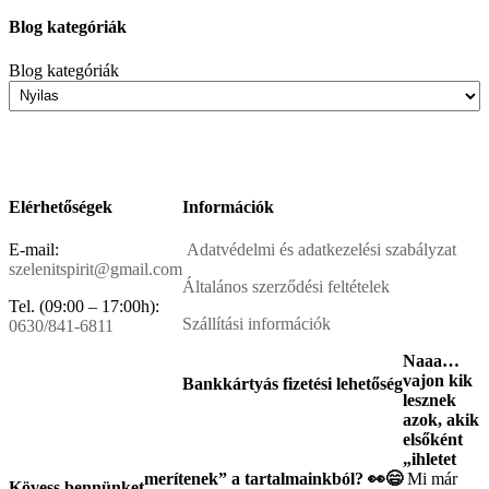
Blog kategóriák
Blog kategóriák
Elérhetőségek
Információk
E-mail:
Adatvédelmi és adatkezelési szabályzat
szelenitspirit@gmail.com
Általános szerződési feltételek
Tel. (09:00 – 17:00h):
Szállítási információk
0630/841-6811
Naaa…
vajon kik
Bankkártyás fizetési lehetőség
lesznek
azok, akik
elsőként
„ihletet
merítenek” a tartalmainkból? 👀😄
Mi már
Kövess bennünket