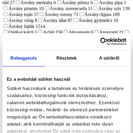
rúd
27
Ásvány merkaba
6
Ásvány pénisz
6
Ásvány pipa
1
Ásvány piramis
10
Ásvány szerencsefa
11
Ásvány szív
139
Ásvány tojás
57
Ásvány torony
71
Ásvány-figura
109
Ásvány virág
8
Ásvány állat
87
Ásvány gyümölcs
10
Ásvány fajták
1514
Optikai kalcit
1
Achát
156
Akvamarin
6
Amazonit
21
Ametiszt
74
Apatit
28
Aragonit
17
Asztrofillit
8
Atlantiszit
3
Aura kvarc
1
Aventurin
18
Azurit-malachit
1
Borostyán
6
Bronzit
2
Citrin
1
Cölesztin
12
Dongó jáspis
1
Eperkvarc
4
Fluorit
45
Főnix kő
1
Füstkvarc
5
Beleegyezés
Részletek
A sütikről
Garnierit
7
Gránát
6
Hegyikristály
67
Hematoid kvarc
21
Holdkő
45
Howlit
11
Indigo Gabbro
9
Írásgránit
1
Iolit
1
Jáde
20
Jáspis
110
Kalcedon
8
Kalcit
74
Karneol
45
Ez a weboldal sütiket használ
Kék kalcit
9
Kianit
8
Kristály telep
8
Krizokolla
7
Kunzit
3
Kvarc
23
Labradorit
82
Lápis lazuli
18
Larvikit
Sütiket használunk a tartalmak és hirdetések személyre
4
Lávakő
6
Lepidolit
15
Malachit
39
Márvány
1
szabásához, közösségi funkciók biztosításához,
Merlinit
17
Mohaachát
2
Napkő
1
Obszidián
30
Ónix
11
valamint weboldalforgalmunk elemzéséhez. Ezenkívül
Opál
2
Pirit
22
Prehnit
1
Purpurit
1
Realgár
1
Riolit
1
Rodokrozit
4
Rodonit
6
Rózsakvarc
123
Rubellit
1
közösségi média-, hirdető- és elemező partnereinkkel
Rubin zoizit
3
Rutilkvarc
4
Shungit
17
Szelenit
63
megosztjuk az Ön weboldalhasználatra vonatkozó
Szeptária
16
Szerpentin
15
Szfalerit
15
Szodalit
9
Tektit
4
adatait, akik kombinálhatják az adatokat más olyan
Tigrisszem
23
Turmalin
8
Turmalinkvarc
1
Vanadinit
2
adatokkal, amelyeket Ön adott meg számukra vagy az