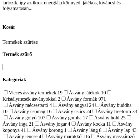
tartozik, így az ikrek energiája könnyed, játékos, kíváncsi és
folyamatosan...
Kosár
Termékek szűrése
Termék szűrő
Kategóriák
Vicces ásvány termékek
19
Ásvány játékok
10
Kristálymesék ásványokkal
2
Ásvány formák
971
Ásvány mécsestartó
4
Ásvány angyal
24
Ásvány buddha
10
Ásvány csomag
16
Ásvány csúcs
24
Ásvány freeform
33
Ásvány golyó
107
Ásvány gomba
17
Ásvány hold
25
Ásvány inga
21
Ásvány jogar
4
Ásvány kocka
11
Ásvány
koponya
41
Ásvány korong
1
Ásvány láng
8
Ásvány lap
43
Ásvány lencse
4
Ásvány marokkő
116
Ásvány masszírozó