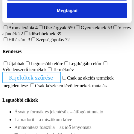
Szantálfa
2
Ajándékutalvány
1
Dekoráció
565
Megtagad
Ásvány lámpa
17
Ásvány tál
40
Mécsestartó
4
Ajándék ötlet
919
Aromaterápia
4
Dísztárgyak
559
Gyerekeknek
53
Vicces
ajándék
22
Idősebbeknek
39
Hibás áru
3
Szépségápolás
72
Rendezés
Újabbak
Legolcsóbb előre
Legdrágább előre
Véletlenszerű termékek
Terméknév
Kijelöltek szűrése
Csak az akciós termékek
megjelenítése
Csak készleten lévő termékek mutatása
Legutóbbi cikkek
Ásvány formák és jelentésük – átfogó útmutató
Labradorit – a misztikum köve
Ammonitesz fosszília – az idő lenyomata