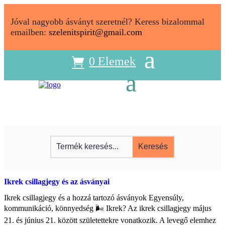
Jóval nagyobb ásványt szeretnél? Keress bizalommal
emailben:
szelenitspirit@gmail.com
0 Elemek
Ikrek csillagjegy és az ásványai
Ikrek csillagjegy és a hozzá tartozó ásványok Egyensúly,
kommunikáció, könnyedség 🌬️ Ikrek? Az ikrek csillagjegy május
21. és június 21. között születettekre vonatkozik. A levegő elemhez