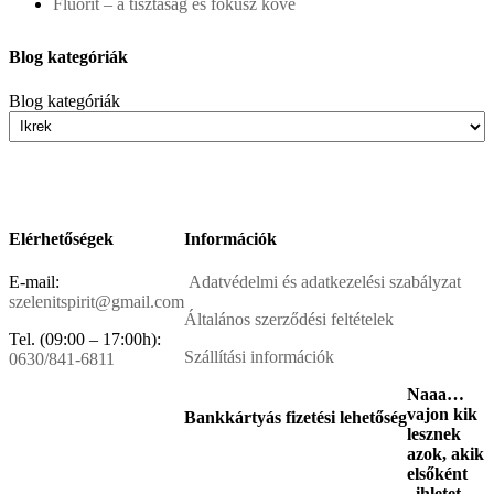
Fluorit – a tisztaság és fókusz köve
Blog kategóriák
Blog kategóriák
Elérhetőségek
Információk
E-mail:
Adatvédelmi és adatkezelési szabályzat
szelenitspirit@gmail.com
Általános szerződési feltételek
Tel. (09:00 – 17:00h):
Szállítási információk
0630/841-6811
Naaa…
vajon kik
Bankkártyás fizetési lehetőség
lesznek
azok, akik
elsőként
„ihletet