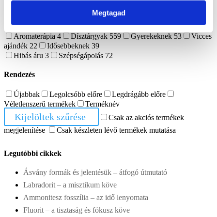
Ajándékutalvány
1
Dekoráció
565
Megtagad
Ásvány lámpa
17
Ásvány tál
40
Mécsestartó
4
Ajándék ötlet
919
Aromaterápia
4
Dísztárgyak
559
Gyerekeknek
53
Vicces
ajándék
22
Idősebbeknek
39
Hibás áru
3
Szépségápolás
72
Rendezés
Újabbak
Legolcsóbb előre
Legdrágább előre
Véletlenszerű termékek
Terméknév
Kijelöltek szűrése
Csak az akciós termékek
megjelenítése
Csak készleten lévő termékek mutatása
Legutóbbi cikkek
Ásvány formák és jelentésük – átfogó útmutató
Labradorit – a misztikum köve
Ammonitesz fosszília – az idő lenyomata
Fluorit – a tisztaság és fókusz köve