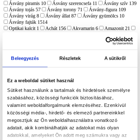
Ásvány piramis
10
Ásvány szerencsefa
11
Ásvány szív
139
Ásvány tojás
57
Ásvány torony
71
Ásvány-figura
109
Ásvány virág
8
Ásvány állat
87
Ásvány gyümölcs
10
Ásvány fajták
1514
Optikai kalcit
1
Achát
156
Akvamarin
6
Amazonit
21
Ametiszt
74
Apatit
28
Aragonit
17
Asztrofillit
8
Atlantiszit
3
Aura kvarc
1
Aventurin
18
Azurit-malachit
1
Borostyán
6
Bronzit
2
Citrin
1
Cölesztin
12
Dongó jáspis
1
Eperkvarc
4
Fluorit
45
Főnix kő
1
Füstkvarc
5
Beleegyezés
Részletek
A sütikről
Garnierit
7
Gránát
6
Hegyikristály
67
Hematoid kvarc
21
Holdkő
45
Howlit
11
Indigo Gabbro
9
Írásgránit
1
Iolit
1
Jáde
20
Jáspis
110
Kalcedon
8
Kalcit
74
Karneol
45
Kék kalcit
9
Kianit
8
Kristály telep
8
Krizokolla
7
Ez a weboldal sütiket használ
Kunzit
3
Kvarc
23
Labradorit
82
Lápis lazuli
18
Larvikit
Sütiket használunk a tartalmak és hirdetések személyre
4
Lávakő
6
Lepidolit
15
Malachit
39
Márvány
1
Merlinit
17
Mohaachát
2
Napkő
1
Obszidián
30
Ónix
11
szabásához, közösségi funkciók biztosításához,
Opál
2
Pirit
22
Prehnit
1
Purpurit
1
Realgár
1
Riolit
valamint weboldalforgalmunk elemzéséhez. Ezenkívül
1
Rodokrozit
4
Rodonit
6
Rózsakvarc
123
Rubellit
1
közösségi média-, hirdető- és elemező partnereinkkel
Rubin zoizit
3
Rutilkvarc
4
Shungit
17
Szelenit
63
megosztjuk az Ön weboldalhasználatra vonatkozó
Szeptária
16
Szerpentin
15
Szfalerit
15
Szodalit
9
Tektit
4
adatait, akik kombinálhatják az adatokat más olyan
Tigrisszem
23
Turmalin
8
Turmalinkvarc
1
Vanadinit
2
Vulkáni achát
1
Yooperlit
6
Zöld opál
6
adatokkal, amelyeket Ön adott meg számukra vagy az