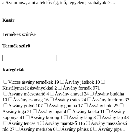
a Szaturnusz, ami a felelősség, idő, fegyelem, szabályok és...
Kosár
Termékek szűrése
Termék szűrő
Kategóriák
Vicces ásvány termékek
19
Ásvány játékok
10
Kristálymesék ásványokkal
2
Ásvány formák
971
Ásvány mécsestartó
4
Ásvány angyal
24
Ásvány buddha
10
Ásvány csomag
16
Ásvány csúcs
24
Ásvány freeform
33
Ásvány golyó
107
Ásvány gomba
17
Ásvány hold
25
Ásvány inga
21
Ásvány jogar
4
Ásvány kocka
11
Ásvány
koponya
41
Ásvány korong
1
Ásvány láng
8
Ásvány lap
43
Ásvány lencse
4
Ásvány marokkő
116
Ásvány masszírozó
rúd
27
Ásvány merkaba
6
Ásvány pénisz
6
Ásvány pipa
1