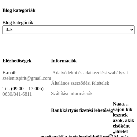
Blog kategóriák
Blog kategóriák
Elérhetőségek
Információk
E-mail:
Adatvédelmi és adatkezelési szabályzat
szelenitspirit@gmail.com
Általános szerződési feltételek
Tel. (09:00 – 17:00h):
Szállítási információk
0630/841-6811
Naaa…
vajon kik
Bankkártyás fizetési lehetőség
lesznek
azok, akik
elsőként
„ihletet
merítenek” a tartalmainkból? 👀😄
Mi már