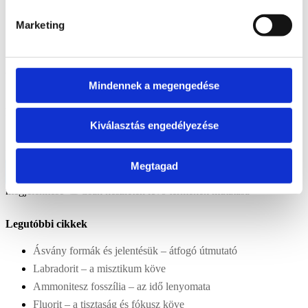
Szantálfa
2
Ajándékutalvány
1
Dekoráció
565
Marketing
Ásvány lámpa
17
Ásvány tál
40
Mécsestartó
4
Ajándék ötlet
919
Aromaterápia
4
Dísztárgyak
559
Gyerekeknek
53
Vicces
ajándék
22
Idősebbeknek
39
Hibás áru
3
Szépségápolás
72
Mindennek a megengedése
Rendezés
Kiválasztás engedélyezése
Újabbak
Legolcsóbb előre
Legdrágább előre
Véletlenszerű termékek
Terméknév
Megtagad
Kijelöltek szűrése
Csak az akciós termékek
megjelenítése
Csak készleten lévő termékek mutatása
Legutóbbi cikkek
Ásvány formák és jelentésük – átfogó útmutató
Labradorit – a misztikum köve
Ammonitesz fosszília – az idő lenyomata
Fluorit – a tisztaság és fókusz köve