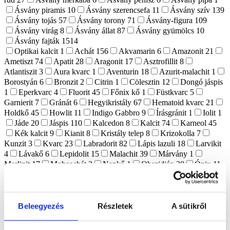
Ásvány piramis
10
Ásvány szerencsefa
11
Ásvány szív
139
Ásvány tojás
57
Ásvány torony
71
Ásvány-figura
109
Ásvány virág
8
Ásvány állat
87
Ásvány gyümölcs
10
Ásvány fajták
1514
Optikai kalcit
1
Achát
156
Akvamarin
6
Amazonit
21
Ametiszt
74
Apatit
28
Aragonit
17
Asztrofillit
8
Atlantiszit
3
Aura kvarc
1
Aventurin
18
Azurit-malachit
1
Borostyán
6
Bronzit
2
Citrin
1
Cölesztin
12
Dongó jáspis
1
Eperkvarc
4
Fluorit
45
Főnix kő
1
Füstkvarc
5
Garnierit
7
Gránát
6
Hegyikristály
67
Hematoid kvarc
21
Holdkő
45
Howlit
11
Indigo Gabbro
9
Írásgránit
1
Iolit
1
Jáde
20
Jáspis
110
Kalcedon
8
Kalcit
74
Karneol
45
Kék kalcit
9
Kianit
8
Kristály telep
8
Krizokolla
7
Kunzit
3
Kvarc
23
Labradorit
82
Lápis lazuli
18
Larvikit
4
Lávakő
6
Lepidolit
15
Malachit
39
Márvány
1
Merlinit
17
Mohaachát
2
Napkő
1
Obszidián
30
Ónix
11
Opál
2
Pirit
22
Prehnit
1
Purpurit
1
Realgár
1
Riolit
1
Rodokrozit
4
Rodonit
6
Rózsakvarc
123
Rubellit
1
Rubin zoizit
3
Rutilkvarc
4
Shungit
17
Szelenit
63
Szeptária
16
Szerpentin
15
Szfalerit
15
Szodalit
9
Tektit
4
Beleegyezés
Részletek
A sütikről
Tigrisszem
23
Turmalin
8
Turmalinkvarc
1
Vanadinit
2
Vulkáni achát
1
Yooperlit
6
Zöld opál
6