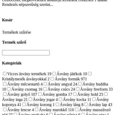
Rendezés népszerűség szerint...
Kosár
Termékek szűrése
Termék szűrő
Kategóriák
Vicces ásvány termékek
19
Ásvány játékok
10
Kristálymesék ásványokkal
2
Ásvány formák
971
Ásvány mécsestartó
4
Ásvány angyal
24
Ásvány buddha
10
Ásvány csomag
16
Ásvány csúcs
24
Ásvány freeform
33
Ásvány golyó
107
Ásvány gomba
17
Ásvány hold
25
Ásvány inga
21
Ásvány jogar
4
Ásvány kocka
11
Ásvány
koponya
41
Ásvány korong
1
Ásvány láng
8
Ásvány lap
43
Ásvány lencse
4
Ásvány marokkő
116
Ásvány masszírozó
rúd
27
Ásvány merkaba
6
Ásvány pénisz
6
Ásvány pipa
1