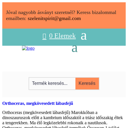
Jóval nagyobb ásványt szeretnél? Keress bizalommal
emailben:
szelenitspirit@gmail.com
0 Elemek
Orthoceras, megkövesedett lábasfejű
Orthoceras (megkövesedett lábasfejű) Marokkóban a
dinoszauruszok előtt a kambrium időszaktól a triász időszakig éltek
a tengerekben. Ma élő legközelebbi rokonaik a nautilusok.
Orthoceras, megkövesedett lábasfejű termékek Összesen 1 találat