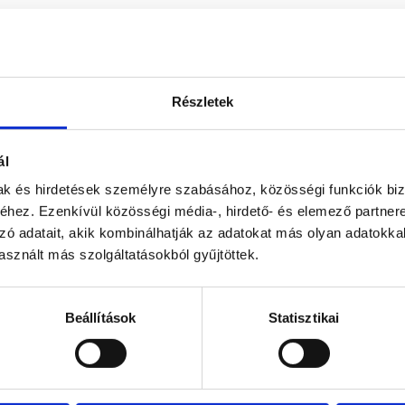
Részletek
ál
mak és hirdetések személyre szabásához, közösségi funkciók biz
hez. Ezenkívül közösségi média-, hirdető- és elemező partner
zó adatait, akik kombinálhatják az adatokat más olyan adatokka
sznált más szolgáltatásokból gyűjtöttek.
Beállítások
Statisztikai