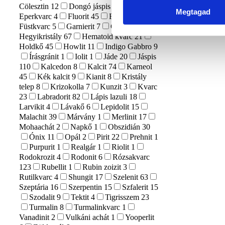
Cölesztin
12
Dongó jáspis
1
Megtagad
Eperkvarc
4
Fluorit
45
Főnix kő
1
Füstkvarc
5
Garnierit
7
Gránát
6
Hegyikristály
67
Hematoid kvarc
21
Holdkő
45
Howlit
11
Indigo Gabbro
9
Írásgránit
1
Iolit
1
Jáde
20
Jáspis
110
Kalcedon
8
Kalcit
74
Karneol
45
Kék kalcit
9
Kianit
8
Kristály
telep
8
Krizokolla
7
Kunzit
3
Kvarc
23
Labradorit
82
Lápis lazuli
18
Larvikit
4
Lávakő
6
Lepidolit
15
Malachit
39
Márvány
1
Merlinit
17
Mohaachát
2
Napkő
1
Obszidián
30
Ónix
11
Opál
2
Pirit
22
Prehnit
1
Purpurit
1
Realgár
1
Riolit
1
Rodokrozit
4
Rodonit
6
Rózsakvarc
123
Rubellit
1
Rubin zoizit
3
Rutilkvarc
4
Shungit
17
Szelenit
63
Szeptária
16
Szerpentin
15
Szfalerit
15
Szodalit
9
Tektit
4
Tigrisszem
23
Turmalin
8
Turmalinkvarc
1
Vanadinit
2
Vulkáni achát
1
Yooperlit