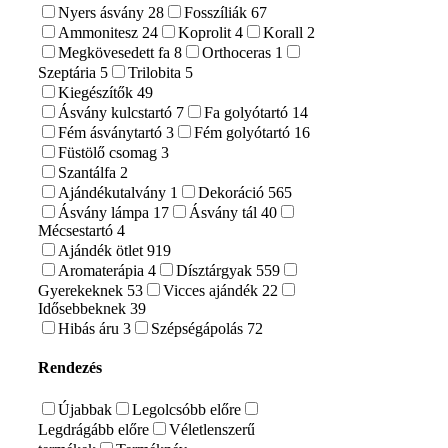
Nyers ásvány
28
Fosszíliák
67
Ammonitesz
24
Koprolit
4
Korall
2
Megkövesedett fa
8
Orthoceras
1
Szeptária
5
Trilobita
5
Kiegészítők
49
Ásvány kulcstartó
7
Fa golyótartó
14
Fém ásványtartó
3
Fém golyótartó
16
Füstölő csomag
3
Szantálfa
2
Ajándékutalvány
1
Dekoráció
565
Ásvány lámpa
17
Ásvány tál
40
Mécsestartó
4
Ajándék ötlet
919
Aromaterápia
4
Dísztárgyak
559
Gyerekeknek
53
Vicces ajándék
22
Idősebbeknek
39
Hibás áru
3
Szépségápolás
72
Rendezés
Újabbak
Legolcsóbb előre
Legdrágább előre
Véletlenszerű