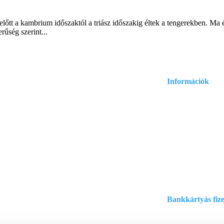
tt a kambrium időszaktól a triász időszakig éltek a tengerekben. Ma é
űség szerint...
Információk
Adatvédelmi és ad
.com
Általános szerződé
:
Szállítási informá
Bankkártyás fize