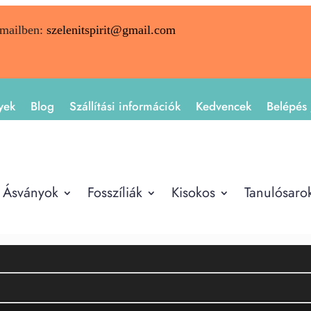
emailben:
szelenitspirit@gmail.com
yek
Blog
Szállítási információk
Kedvencek
Belépés 
Ásványok
Fosszíliák
Kisokos
Tanulósaro