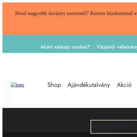
Jóval nagyobb ásványt szeretnél? Keress bizalommal 
Miért válassz minket?
Vásárlói vélemén
Shop
Ajándékutalvány
Akció