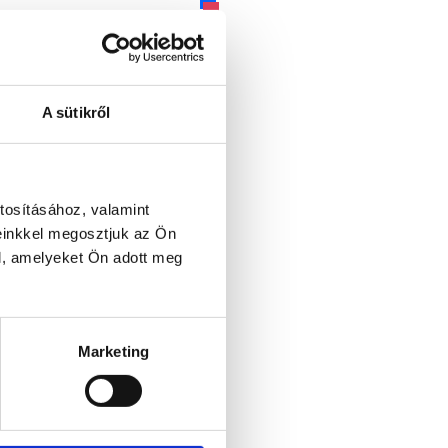
instagram
youtube
tiktok
A sütikről
tosításához, valamint
einkkel megosztjuk az Ön
l, amelyeket Ön adott meg
Marketing