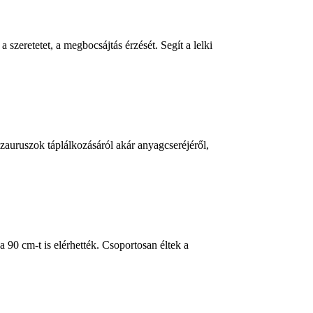
 szeretetet, a megbocsájtás érzését. Segít a lelki
szauruszok táplálkozásáról akár anyagcseréjéről,
 90 cm-t is elérhették. Csoportosan éltek a