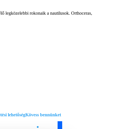
lő legközelebbi rokonaik a nautilusok. Orthoceras,
atkezelési szabályzat
si feltételek
ciók
tési lehetőség
Kövess bennünket
facebook