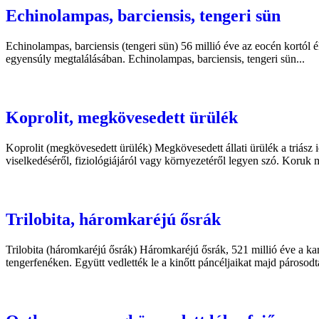
Echinolampas, barciensis, tengeri sün
Echinolampas, barciensis (tengeri sün) 56 millió éve az eocén kortól él
egyensúly megtalálásában. Echinolampas, barciensis, tengeri sün...
Koprolit, megkövesedett ürülék
Koprolit (megkövesedett ürülék) Megkövesedett állati ürülék a triász 
viselkedéséről, fiziológiájáról vagy környezetéről legyen szó. Koruk mi
Trilobita, háromkaréjú ősrák
Trilobita (háromkaréjú ősrák) Háromkaréjú ősrák, 521 millió éve a ka
tengerfenéken. Együtt vedlették le a kinőtt páncéljaikat majd párosodt