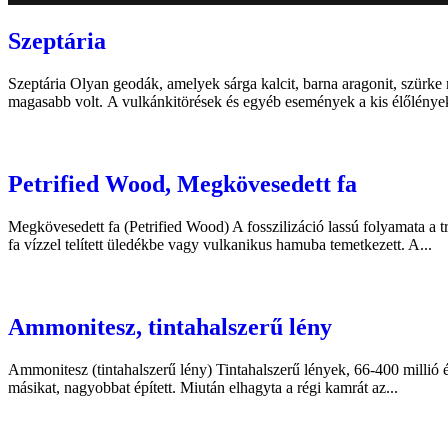
Szeptária
Szeptária Olyan geodák, amelyek sárga kalcit, barna aragonit, szürke 
magasabb volt. A vulkánkitörések és egyéb események a kis élőlények 
Petrified Wood, Megkövesedett fa
Megkövesedett fa (Petrified Wood) A fosszilizáció lassú folyamata a t
fa vízzel telített üledékbe vagy vulkanikus hamuba temetkezett. A...
Ammonitesz, tintahalszerű lény
Ammonitesz (tintahalszerű lény) Tintahalszerű lények, 66-400 millió é
másikat, nagyobbat épített. Miután elhagyta a régi kamrát az...