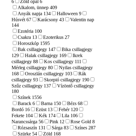
6
Zöld opál
6
Alkalom, ünnep
409
Anyák napja
134
Halloween
9
Húsvét
67
Karácsony
43
Valentin nap
144
Ezotéria
100
Csakra
13
Ezoterikus
27
Horoszkóp
1595
Bak csillagjegy
147
Bika csillagjegy
129
Halak csillagjegy
169
Ikrek
csillagjegy
88
Kos csillagjegy
111
Mérleg csillagjegy
80
Nyilas csillagjegy
168
Oroszlán csillagjegy
103
Rák
csillagjegy
93
Skorpió csillagjegy
190
Szűz csillagjegy
137
Vízöntő csillagjegy
180
Színek
1556
Barack
6
Barna
150
Bézs
68
Bordó
16
Ezüst
13
Fehér
120
Fekete
104
Kék
174
Lila
106
Narancssárga
56
Pink
12
Rose Gold
8
Rózsaszín
131
Sárga
83
Színes
287
Szürke
54
Zöld
168