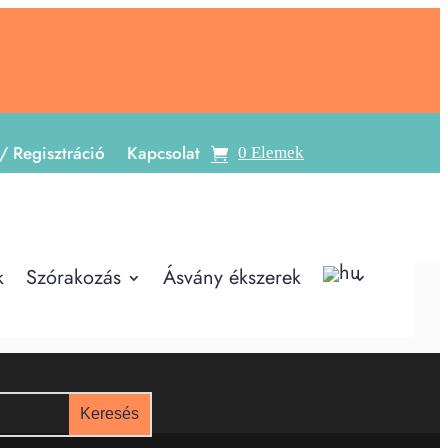
/ Regisztráció
Kapcsolat
0 Elemek
k
Szórakozás
Ásvány ékszerek