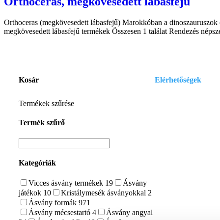
Orthoceras, megkövesedett lábasfejű
Orthoceras (megkövesedett lábasfejű) Marokkóban a dinoszauruszok elő
megkövesedett lábasfejű termékek Összesen 1 találat Rendezés népszer
Kosár
Elérhetőségek
E-mail:
Termékek szűrése
szelenitspirit@gmail
Termék szűrő
Tel. (09:00 – 17:00h)
0630/841-6811
Kategóriák
Vicces ásvány termékek
19
Ásvány
játékok
10
Kristálymesék ásványokkal
2
Ásvány formák
971
Ásvány mécsestartó
4
Ásvány angyal