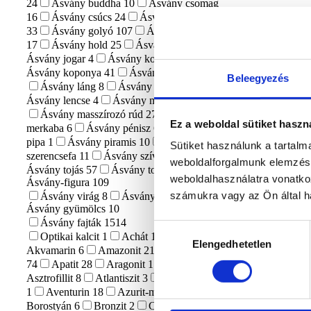
24
Ásvány buddha
10
Ásvány csomag
16
Ásvány csúcs
24
Ásvány freeform
33
Ásvány golyó
107
Ásvány gomba
17
Ásvány hold
25
Ásvány inga
21
Ásvány jogar
4
Ásvány kocka
11
Ásvány koponya
41
Ásvány korong
1
Beleegyezés
Ásvány láng
8
Ásvány lap
43
Ásvány lencse
4
Ásvány marokkő
116
Ásvány masszírozó rúd
27
Ásvány
Ez a weboldal sütiket haszn
merkaba
6
Ásvány pénisz
6
Ásvány
pipa
1
Ásvány piramis
10
Ásvány
Sütiket használunk a tartal
szerencsefa
11
Ásvány szív
139
weboldalforgalmunk elemzésé
Ásvány tojás
57
Ásvány torony
71
weboldalhasználatra vonatko
Ásvány-figura
109
számukra vagy az Ön által ha
Ásvány virág
8
Ásvány állat
87
Ásvány gyümölcs
10
Ásvány fajták
1514
Hozzájárulás
Optikai kalcit
1
Achát
156
Elengedhetetlen
kiválasztása
Akvamarin
6
Amazonit
21
Ametiszt
74
Apatit
28
Aragonit
17
Asztrofillit
8
Atlantiszit
3
Aura kvarc
1
Aventurin
18
Azurit-malachit
1
Borostyán
6
Bronzit
2
Citrin
1