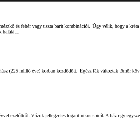
mészkő és fehér vagy tiszta barit kombinációi. Úgy vélik, hogy a kréta
halálát...
riász (225 millió éve) korban kezdődött. Egész fák változtak tömör kővé
vvel ezelőttről. Vázuk jellegzetes logaritmikus spirál. A ház egy egysz