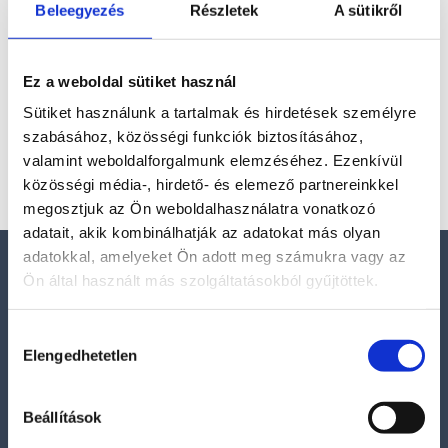
különleges fluoreszkáló kő, amely éjszakai UV-
Beleegyezés
Részletek
A sütikről
fényben élénk narancsos-pirosas fényben világít. A
nevét Michigan állam északi részének lakóiról – a
„Yooper”-ekről – kapta,...
Ez a weboldal sütiket használ
Sütiket használunk a tartalmak és hirdetések személyre
szabásához, közösségi funkciók biztosításához,
Kosár
valamint weboldalforgalmunk elemzéséhez. Ezenkívül
közösségi média-, hirdető- és elemező partnereinkkel
megosztjuk az Ön weboldalhasználatra vonatkozó
adatait, akik kombinálhatják az adatokat más olyan
adatokkal, amelyeket Ön adott meg számukra vagy az
Elérhetőségek
Ön által használt más szolgáltatásokból gyűjtöttek.
E-mail:
Hozzájárulás
szelenitspirit@gmail.com
Elengedhetetlen
kiválasztása
Tel. (09:00 – 17:00h):
0630/841-6811
Beállítások