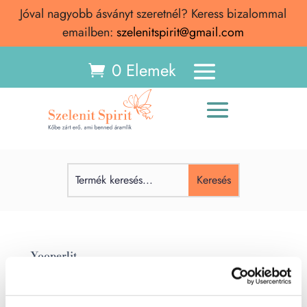
Jóval nagyobb ásványt szeretnél? Keress bizalommal
emailben:
szelenitspirit@gmail.com
0 Elemek
Yooperlit
Yooperlit Yooperlit ásvány – Jelentése, hatása,
spirituális tulajdonságai A yooperlit egy ritka,