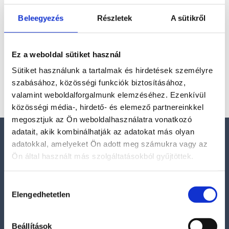
energizálás és testi-lelki kitartás ásványa. Élénk
narancsos-vörös színe, hatszögletű prizmaformái és
Beleegyezés
Részletek
A sütikről
fémes fényű kristályai azonnal felkeltik a figyelmet –
nemcsak...
Ez a weboldal sütiket használ
Sütiket használunk a tartalmak és hirdetések személyre
Kosár
szabásához, közösségi funkciók biztosításához,
valamint weboldalforgalmunk elemzéséhez. Ezenkívül
közösségi média-, hirdető- és elemező partnereinkkel
megosztjuk az Ön weboldalhasználatra vonatkozó
adatait, akik kombinálhatják az adatokat más olyan
Elérhetőségek
adatokkal, amelyeket Ön adott meg számukra vagy az
Ön által használt más szolgáltatásokból gyűjtöttek.
E-mail:
szelenitspirit@gmail.com
Hozzájárulás
Elengedhetetlen
kiválasztása
Tel. (09:00 – 17:00h):
0630/841-6811
Beállítások