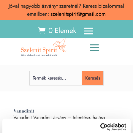
Jóval nagyobb ásványt szeretnél? Keress bizalommal
emailben:
szelenitspirit@gmail.com
0 Elemek
Vanadinit
Vanadinit Vanadinit ásvány – Jelentése, hatása,
spirituális tulajdonságai A vanadinit a fókuszálás,