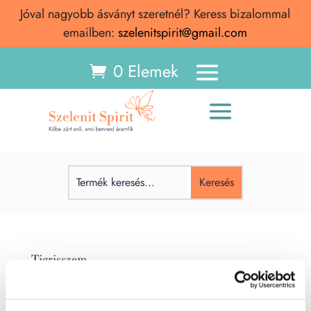
Jóval nagyobb ásványt szeretnél? Keress bizalommal
emailben:
szelenitspirit@gmail.com
0 Elemek
Tigrisszem
Tigrisszem Tigrisszem ásvány – Jelentése, hatása,
spirituális tulajdonságai A tigrisszem egy lenyűgöző,