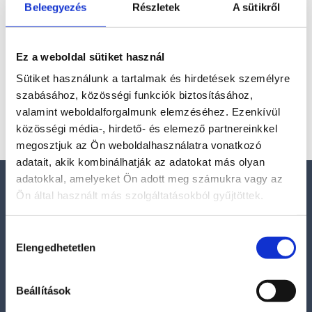
aranybarna színű, selymes fényű ásvány, amely a
Beleegyezés
Részletek
A sütikről
kvarc csoport tagja. Jellegzetes sávos mintázata és
fényjátéka (ún. „selyemfény” vagy cicaszem-effektus)
miatt...
Ez a weboldal sütiket használ
Sütiket használunk a tartalmak és hirdetések személyre
szabásához, közösségi funkciók biztosításához,
Kosár
valamint weboldalforgalmunk elemzéséhez. Ezenkívül
közösségi média-, hirdető- és elemező partnereinkkel
megosztjuk az Ön weboldalhasználatra vonatkozó
adatait, akik kombinálhatják az adatokat más olyan
adatokkal, amelyeket Ön adott meg számukra vagy az
Elérhetőségek
Ön által használt más szolgáltatásokból gyűjtöttek.
E-mail:
Hozzájárulás
szelenitspirit@gmail.com
Elengedhetetlen
kiválasztása
Tel. (09:00 – 17:00h):
0630/841-6811
Beállítások