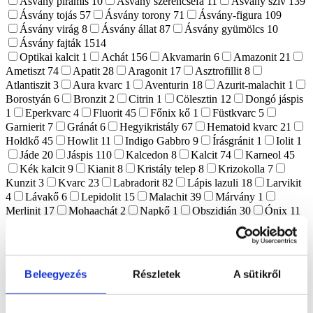
Ásvány piramis
10
Ásvány szerencsefa
11
Ásvány szív
139
Ásvány tojás
57
Ásvány torony
71
Ásvány-figura
109
Ásvány virág
8
Ásvány állat
87
Ásvány gyümölcs
10
Ásvány fajták
1514
Optikai kalcit
1
Achát
156
Akvamarin
6
Amazonit
21
Ametiszt
74
Apatit
28
Aragonit
17
Asztrofillit
8
Atlantiszit
3
Aura kvarc
1
Aventurin
18
Azurit-malachit
1
Borostyán
6
Bronzit
2
Citrin
1
Cölesztin
12
Dongó jáspis
1
Eperkvarc
4
Fluorit
45
Főnix kő
1
Füstkvarc
5
Garnierit
7
Gránát
6
Hegyikristály
67
Hematoid kvarc
21
Holdkő
45
Howlit
11
Indigo Gabbro
9
Írásgránit
1
Iolit
1
Jáde
20
Jáspis
110
Kalcedon
8
Kalcit
74
Karneol
45
Kék kalcit
9
Kianit
8
Kristály telep
8
Krizokolla
7
Kunzit
3
Kvarc
23
Labradorit
82
Lápis lazuli
18
Larvikit
4
Lávakő
6
Lepidolit
15
Malachit
39
Márvány
1
Merlinit
17
Mohaachát
2
Napkő
1
Obszidián
30
Ónix
11
Opál
2
Pirit
22
Prehnit
1
Purpurit
1
Realgár
1
Riolit
1
Rodokrozit
4
Rodonit
6
Rózsakvarc
123
Rubellit
1
Rubin zoizit
3
Rutilkvarc
4
Shungit
17
Szelenit
63
Szeptária
16
Szerpentin
15
Szfalerit
15
Szodalit
9
Tektit
4
Beleegyezés
Részletek
A sütikről
Tigrisszem
23
Turmalin
8
Turmalinkvarc
1
Vanadinit
2
Vulkáni achát
1
Yooperlit
6
Zöld opál
6
Alkalom, ünnep
409