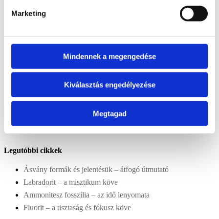
Ajándékutalvány
1
Dekoráció
565
Ásvány lámpa
17
Ásvány tál
40
Mécsestartó
4
Marketing
Ajándék ötlet
919
Aromaterápia
4
Dísztárgyak
559
Gyerekeknek
53
Vicces
ajándék
22
Idősebbeknek
39
Hibás áru
3
Szépségápolás
72
Mindennek a megengedése
Rendezés
Kiválasztás engedélyezése
Újabbak
Legolcsóbb előre
Legdrágább előre
Véletlenszerű termékek
Terméknév
Kijelöltek szűrése
Megtagad
Csak az akciós termékek
megjelenítése
Csak készleten lévő termékek mutatása
Legutóbbi cikkek
Ásvány formák és jelentésük – átfogó útmutató
Labradorit – a misztikum köve
Ammonitesz fosszília – az idő lenyomata
Fluorit – a tisztaság és fókusz köve