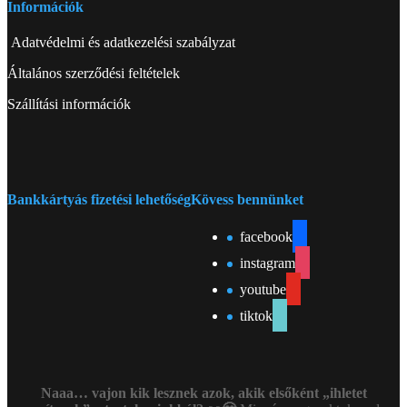
Információk
Adatvédelmi és adatkezelési szabályzat
Általános szerződési feltételek
Szállítási információk
Bankkártyás fizetési lehetőség
Kövess bennünket
facebook
instagram
youtube
tiktok
Naaa… vajon kik lesznek azok, akik elsőként „ihletet