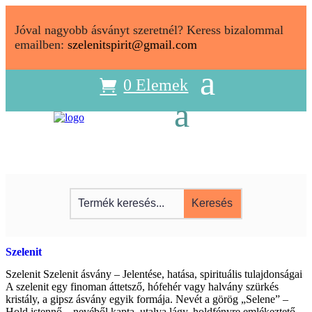
Jóval nagyobb ásványt szeretnél? Keress bizalommal
emailben:
szelenitspirit@gmail.com
0 Elemek
Szelenit
Szelenit Szelenit ásvány – Jelentése, hatása, spirituális tulajdonságai
A szelenit egy finoman áttetsző, hófehér vagy halvány szürkés
kristály, a gipsz ásvány egyik formája. Nevét a görög „Selene” –
Hold istennő – nevéből kapta, utalva lágy, holdfényre emlékeztető...