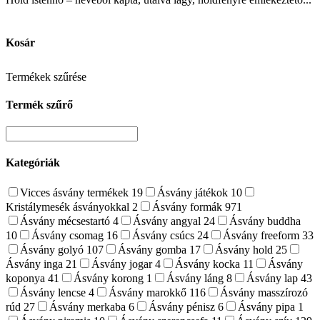
Kosár
Termékek szűrése
Termék szűrő
Kategóriák
Vicces ásvány termékek
19
Ásvány játékok
10
Kristálymesék ásványokkal
2
Ásvány formák
971
Ásvány mécsestartó
4
Ásvány angyal
24
Ásvány buddha
10
Ásvány csomag
16
Ásvány csúcs
24
Ásvány freeform
33
Ásvány golyó
107
Ásvány gomba
17
Ásvány hold
25
Ásvány inga
21
Ásvány jogar
4
Ásvány kocka
11
Ásvány
koponya
41
Ásvány korong
1
Ásvány láng
8
Ásvány lap
43
Ásvány lencse
4
Ásvány marokkő
116
Ásvány masszírozó
rúd
27
Ásvány merkaba
6
Ásvány pénisz
6
Ásvány pipa
1