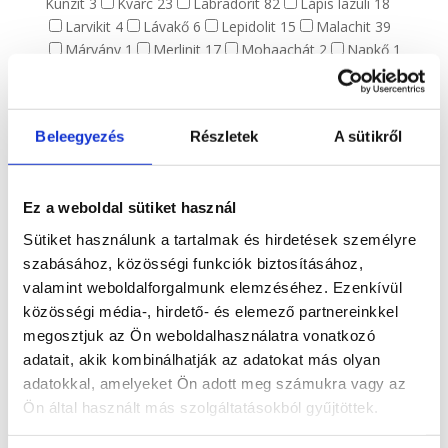
Kunzit
3
Kvarc
23
Labradorit
82
Lápis lazuli
18
Larvikit
4
Lávakő
6
Lepidolit
15
Malachit
39
Márvány
1
Merlinit
17
Mohaachát
2
Napkő
1
Obszidián
30
Ónix
11
Opál
2
Pirit
22
Prehnit
1
Purpurit
1
Realgár
1
Riolit
1
Rodokrozit
4
Rodonit
6
Rózsakvarc
123
Rubellit
Beleegyezés
Részletek
A sütikről
1
Rubin zoizit
3
Rutilkvarc
4
Shungit
17
Szelenit
63
Szeptária
16
Szerpentin
15
Szfalerit
15
Szodalit
9
Tektit
4
Tigrisszem
23
Turmalin
Ez a weboldal sütiket használ
8
Turmalinkvarc
1
Vanadinit
2
Vulkáni achát
1
Yooperlit
6
Zöld opál
6
Sütiket használunk a tartalmak és hirdetések személyre
Alkalom, ünnep
409
szabásához, közösségi funkciók biztosításához,
Anyák napja
134
Halloween
9
Húsvét
67
valamint weboldalforgalmunk elemzéséhez. Ezenkívül
Karácsony
43
Valentin nap
144
közösségi média-, hirdető- és elemező partnereinkkel
Ezotéria
100
megosztjuk az Ön weboldalhasználatra vonatkozó
Csakra
13
Ezoterikus
27
adatait, akik kombinálhatják az adatokat más olyan
Horoszkóp
1595
adatokkal, amelyeket Ön adott meg számukra vagy az
Bak csillagjegy
147
Bika csillagjegy
129
Halak
Ön által használt más szolgáltatásokból gyűjtöttek.
csillagjegy
169
Ikrek csillagjegy
88
Kos csillagjegy
111
Mérleg csillagjegy
80
Nyilas csillagjegy
168