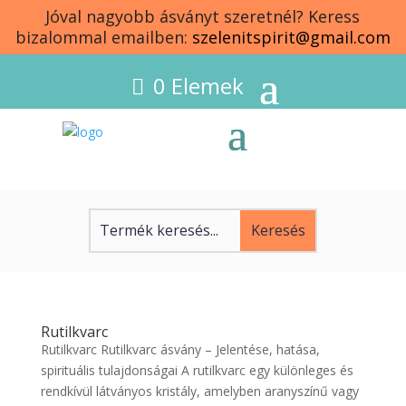
Jóval nagyobb ásványt szeretnél? Keress
bizalommal emailben:
szelenitspirit@gmail.com
0 Elemek
Rutilkvarc
Rutilkvarc Rutilkvarc ásvány – Jelentése, hatása,
spirituális tulajdonságai A rutilkvarc egy különleges és
rendkívül látványos kristály, amelyben aranyszínű vagy