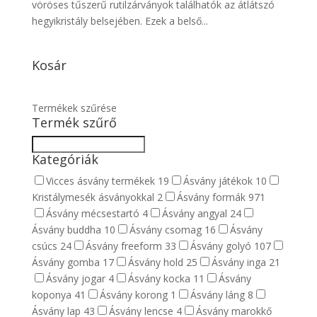
vöröses tűszerű rutilzárványok találhatók az átlátszó
hegyikristály belsejében. Ezek a belső...
Kosár
Termékek szűrése
Termék szűrő
Kategóriák
Vicces ásvány termékek
19
Ásvány játékok
10
Kristálymesék ásványokkal
2
Ásvány formák
971
Ásvány mécsestartó
4
Ásvány angyal
24
Ásvány buddha
10
Ásvány csomag
16
Ásvány
csúcs
24
Ásvány freeform
33
Ásvány golyó
107
Ásvány gomba
17
Ásvány hold
25
Ásvány inga
21
Ásvány jogar
4
Ásvány kocka
11
Ásvány
koponya
41
Ásvány korong
1
Ásvány láng
8
Ásvány lap
43
Ásvány lencse
4
Ásvány marokkő