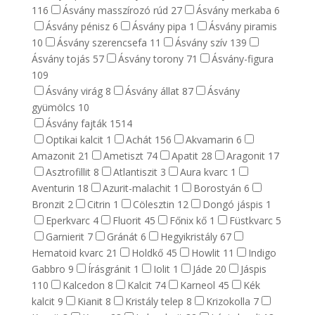
116
Ásvány masszírozó rúd
27
Ásvány merkaba
6
Ásvány pénisz
6
Ásvány pipa
1
Ásvány piramis
10
Ásvány szerencsefa
11
Ásvány szív
139
Ásvány tojás
57
Ásvány torony
71
Ásvány-figura
109
Ásvány virág
8
Ásvány állat
87
Ásvány
gyümölcs
10
Ásvány fajták
1514
Optikai kalcit
1
Achát
156
Akvamarin
6
Amazonit
21
Ametiszt
74
Apatit
28
Aragonit
17
Asztrofillit
8
Atlantiszit
3
Aura kvarc
1
Aventurin
18
Azurit-malachit
1
Borostyán
6
Bronzit
2
Citrin
1
Cölesztin
12
Dongó jáspis
1
Eperkvarc
4
Fluorit
45
Főnix kő
1
Füstkvarc
5
Garnierit
7
Gránát
6
Hegyikristály
67
Hematoid kvarc
21
Holdkő
45
Howlit
11
Indigo
Gabbro
9
Írásgránit
1
Iolit
1
Jáde
20
Jáspis
110
Kalcedon
8
Kalcit
74
Karneol
45
Kék
kalcit
9
Kianit
8
Kristály telep
8
Krizokolla
7