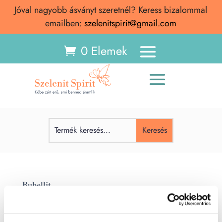
Jóval nagyobb ásványt szeretnél? Keress bizalommal
emailben:
szelenitspirit@gmail.com
0 Elemek
Rubellit
Rubellit Rubellit ásvány – Jelentése, hatása, spirituális
tulajdonságai A rubellit, vagyis a vörös turmalin a