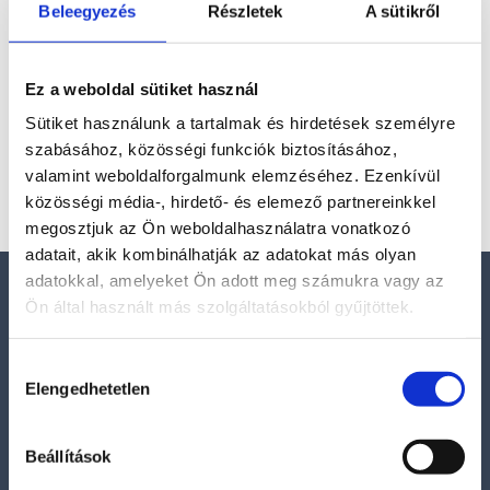
turmalincsalád egyik legértékesebb és leginkább
Beleegyezés
Részletek
A sütikről
szeretett tagja. Mély rózsaszíntől a vöröses-bordó
árnyalatokig terjedő színe az érzelmi gyógyulás,
szeretet...
Ez a weboldal sütiket használ
Sütiket használunk a tartalmak és hirdetések személyre
szabásához, közösségi funkciók biztosításához,
Kosár
valamint weboldalforgalmunk elemzéséhez. Ezenkívül
közösségi média-, hirdető- és elemező partnereinkkel
megosztjuk az Ön weboldalhasználatra vonatkozó
adatait, akik kombinálhatják az adatokat más olyan
adatokkal, amelyeket Ön adott meg számukra vagy az
Elérhetőségek
Ön által használt más szolgáltatásokból gyűjtöttek.
E-mail:
Hozzájárulás
szelenitspirit@gmail.com
Elengedhetetlen
kiválasztása
Tel. (09:00 – 17:00h):
0630/841-6811
Beállítások