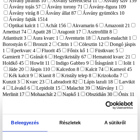
Ásvány piramis
10
Ásvány szerencsefa
11
Ásvány szív
139
Ásvány tojás
57
Ásvány torony
71
Ásvány-figura
109
Ásvány virág
8
Ásvány állat
87
Ásvány gyümölcs
10
Ásvány fajták
1514
Optikai kalcit
1
Achát
156
Akvamarin
6
Amazonit
21
Ametiszt
74
Apatit
28
Aragonit
17
Asztrofillit
8
Atlantiszit
3
Aura kvarc
1
Aventurin
18
Azurit-malachit
1
Borostyán
6
Bronzit
2
Citrin
1
Cölesztin
12
Dongó jáspis
1
Eperkvarc
4
Fluorit
45
Főnix kő
1
Füstkvarc
5
Garnierit
7
Gránát
6
Hegyikristály
67
Hematoid kvarc
21
Holdkő
45
Howlit
11
Indigo Gabbro
9
Írásgránit
1
Iolit
1
Jáde
20
Jáspis
110
Kalcedon
8
Kalcit
74
Karneol
45
Kék kalcit
9
Kianit
8
Kristály telep
8
Krizokolla
7
Kunzit
3
Kvarc
23
Labradorit
82
Lápis lazuli
18
Larvikit
4
Lávakő
6
Lepidolit
15
Malachit
39
Márvány
1
Merlinit
17
Mohaachát
2
Napkő
1
Obszidián
30
Ónix
11
Opál
2
Pirit
22
Prehnit
1
Purpurit
1
Realgár
1
Riolit
1
Rodokrozit
4
Rodonit
6
Rózsakvarc
123
Rubellit
1
Rubin zoizit
3
Rutilkvarc
4
Shungit
17
Szelenit
63
Szeptária
16
Szerpentin
15
Szfalerit
15
Szodalit
9
Tektit
4
Beleegyezés
Részletek
A sütikről
Tigrisszem
23
Turmalin
8
Turmalinkvarc
1
Vanadinit
2
Vulkáni achát
1
Yooperlit
6
Zöld opál
6
Alkalom, ünnep
409