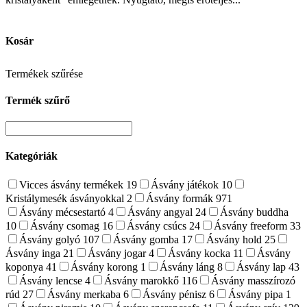
Kosár
Termékek szűrése
Termék szűrő
Kategóriák
Vicces ásvány termékek
19
Ásvány játékok
10
Kristálymesék ásványokkal
2
Ásvány formák
971
Ásvány mécsestartó
4
Ásvány angyal
24
Ásvány buddha
10
Ásvány csomag
16
Ásvány csúcs
24
Ásvány freeform
33
Ásvány golyó
107
Ásvány gomba
17
Ásvány hold
25
Ásvány inga
21
Ásvány jogar
4
Ásvány kocka
11
Ásvány
koponya
41
Ásvány korong
1
Ásvány láng
8
Ásvány lap
43
Ásvány lencse
4
Ásvány marokkő
116
Ásvány masszírozó
rúd
27
Ásvány merkaba
6
Ásvány pénisz
6
Ásvány pipa
1