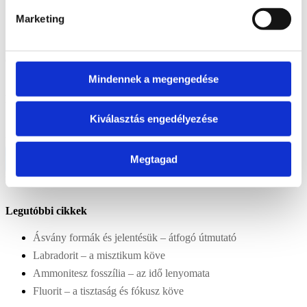
Ajándékutalvány
1
Dekoráció
565
Ásvány lámpa
17
Ásvány tál
40
Mécsestartó
4
Marketing
Ajándék ötlet
919
Aromaterápia
4
Dísztárgyak
559
Gyerekeknek
53
Vicces
ajándék
22
Idősebbeknek
39
Hibás áru
3
Szépségápolás
72
Mindennek a megengedése
Rendezés
Kiválasztás engedélyezése
Újabbak
Legolcsóbb előre
Legdrágább előre
Véletlenszerű termékek
Terméknév
Kijelöltek szűrése
Megtagad
Csak az akciós termékek
megjelenítése
Csak készleten lévő termékek mutatása
Legutóbbi cikkek
Ásvány formák és jelentésük – átfogó útmutató
Labradorit – a misztikum köve
Ammonitesz fosszília – az idő lenyomata
Fluorit – a tisztaság és fókusz köve