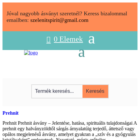
Jóval nagyobb ásványt szeretnél? Keress bizalommal
emailben:
szelenitspirit@gmail.com
0 Elemek
Prehnit
Prehnit Prehnit ásvány – Jelentése, hatása, spirituális tulajdonságai A
prehnit egy halványzöldtől sárgás árnyalatúig terjedő, áttetsző vagy
opálos megjelenésű ásvány, amelyet gyakran a „szív és a gyógyulás
kristályaként” emlegetnek. Nyugtató, mégis erőteljes...