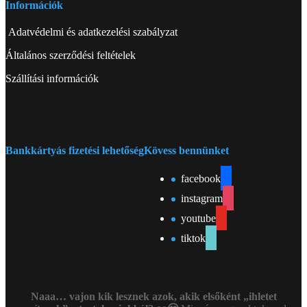
Információk
Adatvédelmi és adatkezelési szabályzat
Általános szerződési feltételek
Szállítási információk
Bankkártyás fizetési lehetőség
Kövess bennünket
facebook
instagram
youtube
tiktok
Naaa… vajon kik lesznek azok, akik elsőként „ihletet