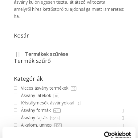
ásvány különlegesen tiszta, átlátszó változata,
amelyről híres kettőstörő tulajdonsága miatt ismeretes:
ha...
Kosár
Termékek szűrése
Termék szűrő
Kategóriák
Vicces ásvány termékek
19
Ásvány játékok
10
Kristálymesék ásványokkal
2
Ásvány formák
971
Ásvány fajták
1514
Alkalom, ünnep
409
Ezotéria
100