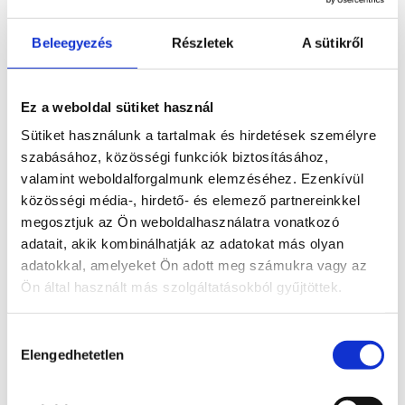
Horoszkóp
1595
Színek
1556
Beleegyezés
Részletek
A sütikről
Nyers ásvány
28
Fosszíliák
67
Kiegészítők
49
Ez a weboldal sütiket használ
Ajándékutalvány
1
Dekoráció
Sütiket használunk a tartalmak és hirdetések személyre
565
Ajándék ötlet
szabásához, közösségi funkciók biztosításához,
919
Hibás áru
valamint weboldalforgalmunk elemzéséhez. Ezenkívül
3
Szépségápolás
közösségi média-, hirdető- és elemező partnereinkkel
72
megosztjuk az Ön weboldalhasználatra vonatkozó
adatait, akik kombinálhatják az adatokat más olyan
Rendezés
adatokkal, amelyeket Ön adott meg számukra vagy az
Újabbak
Ön által használt más szolgáltatásokból gyűjtöttek.
Legolcsóbb előre
Legdrágább előre
Hozzájárulás
Véletlenszerű termékek
Elengedhetetlen
kiválasztása
Terméknév