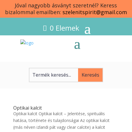
Jóval nagyobb ásványt szeretnél? Keress
bizalommal emailben:
szelenitspirit@gmail.com
0 Elemek
Optikai kalcit
Optikai kalcit Optikai kalcit – Jelentése, spirituális
hatása, története és tulajdonságai Az optikai kalcit
(más néven izlandi pát vagy clear calcite) a kalcit