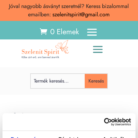
Jóval nagyobb ásványt szeretnél? Keress bizalommal
emailben:
szelenitspirit@gmail.com
0 Elemek
Larimar
Larimar (kék pektolit) Larimar ásvány – Jelentése,
hatása, spirituális tulajdonságai A larimar egy ritka,