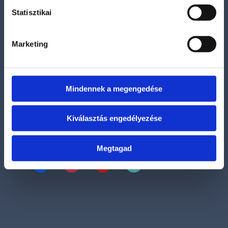
Adatvédelmi és adatkezelési szabályzat
Statisztikai
Általános szerződési feltételek
Marketing
Szállítási információk
Bankkártyás fizetési lehetőség
Mindennek a megengedése
Kiválasztás engedélyezése
Kövess bennünket
Megtagad
facebook
instagram
youtube
tiktok