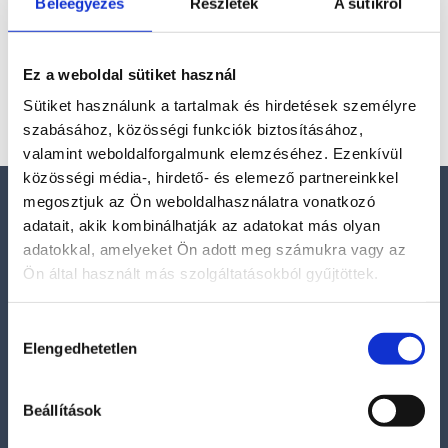
világoskék színű ásvány, amelyet kizárólag a
Beleegyezés
Részletek
A sütikről
Dominikai Köztársaságban bányásznak. Gyönyörű
tengerkék árnyalatai miatt sokan az „Atlantisz
Ez a weboldal sütiket használ
kövének” vagy „a tenger...
Sütiket használunk a tartalmak és hirdetések személyre
szabásához, közösségi funkciók biztosításához,
valamint weboldalforgalmunk elemzéséhez. Ezenkívül
közösségi média-, hirdető- és elemező partnereinkkel
megosztjuk az Ön weboldalhasználatra vonatkozó
Elérhetőségek
adatait, akik kombinálhatják az adatokat más olyan
adatokkal, amelyeket Ön adott meg számukra vagy az
E-mail:
Ön által használt más szolgáltatásokból gyűjtöttek.
szelenitspirit@gmail.com
Tel. (09:00 – 17:00h):
Hozzájárulás
Elengedhetetlen
0630/841-6811
kiválasztása
Beállítások
Információk