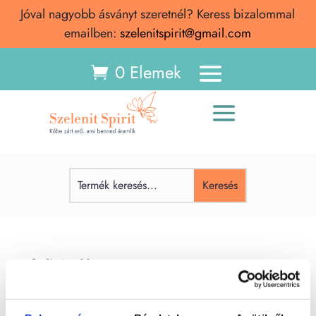
Jóval nagyobb ásványt szeretnél? Keress bizalommal
emailben:
szelenitspirit@gmail.com
0 Elemek
Indigó-gabbro
Indigó-gabbro Indigó-gabbro (Mystic Merlinite) –
Jelentése, spirituális hatása, története és tulajdonságai