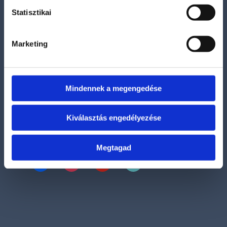
Adatvédelmi és adatkezelési szabályzat
Statisztikai
Általános szerződési feltételek
Marketing
Szállítási információk
Bankkártyás fizetési lehetőség
Mindennek a megengedése
Kiválasztás engedélyezése
Kövess bennünket
Megtagad
facebook
instagram
youtube
tiktok