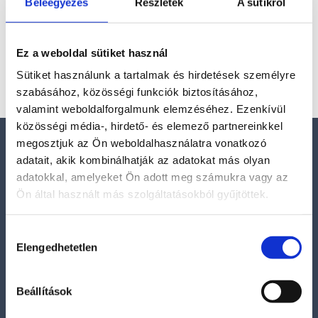
Az indigó-gabbro, más néven Mystic Merlinite, egy
Beleegyezés
Részletek
A sütikről
misztikus megjelenésű, sötét színű kő, amelyet a
fekete és lilás indigó árnyalatok, valamint a
Ez a weboldal sütiket használ
szürkésfehér...
Sütiket használunk a tartalmak és hirdetések személyre
szabásához, közösségi funkciók biztosításához,
valamint weboldalforgalmunk elemzéséhez. Ezenkívül
közösségi média-, hirdető- és elemező partnereinkkel
megosztjuk az Ön weboldalhasználatra vonatkozó
Elérhetőségek
adatait, akik kombinálhatják az adatokat más olyan
adatokkal, amelyeket Ön adott meg számukra vagy az
E-mail:
Ön által használt más szolgáltatásokból gyűjtöttek.
szelenitspirit@gmail.com
Tel. (09:00 – 17:00h):
Hozzájárulás
Elengedhetetlen
0630/841-6811
kiválasztása
Beállítások
Információk