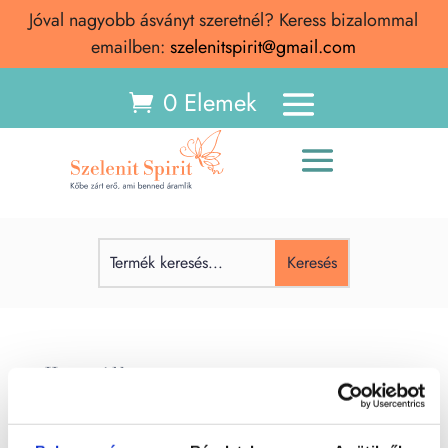
Jóval nagyobb ásványt szeretnél? Keress bizalommal
emailben:
szelenitspirit@gmail.com
0 Elemek
Hematoid kvarc
Hematoid kvarc Hematoid kvarc – Jelentése,
spirituális hatása, története és tulajdonságai A