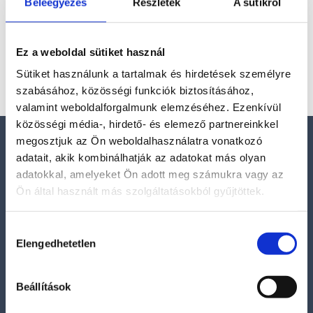
hematoid kvarc a hegyikristály (kvarc) és a hematit
Beleegyezés
Részletek
A sütikről
különleges találkozása. Ez a kristály átlátszó vagy
áttetsző alapon vöröses, rozsdaszínű, narancs vagy
Ez a weboldal sütiket használ
barna zárványokat...
Sütiket használunk a tartalmak és hirdetések személyre
szabásához, közösségi funkciók biztosításához,
valamint weboldalforgalmunk elemzéséhez. Ezenkívül
közösségi média-, hirdető- és elemező partnereinkkel
megosztjuk az Ön weboldalhasználatra vonatkozó
Elérhetőségek
adatait, akik kombinálhatják az adatokat más olyan
adatokkal, amelyeket Ön adott meg számukra vagy az
E-mail:
Ön által használt más szolgáltatásokból gyűjtöttek.
szelenitspirit@gmail.com
Tel. (09:00 – 17:00h):
Hozzájárulás
Elengedhetetlen
0630/841-6811
kiválasztása
Beállítások
Információk