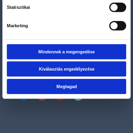
Adatvédelmi és adatkezelési szabályzat
Statisztikai
Általános szerződési feltételek
Marketing
Szállítási információk
Bankkártyás fizetési lehetőség
Mindennek a megengedése
Kiválasztás engedélyezése
Kövess bennünket
Megtagad
facebook
instagram
youtube
tiktok