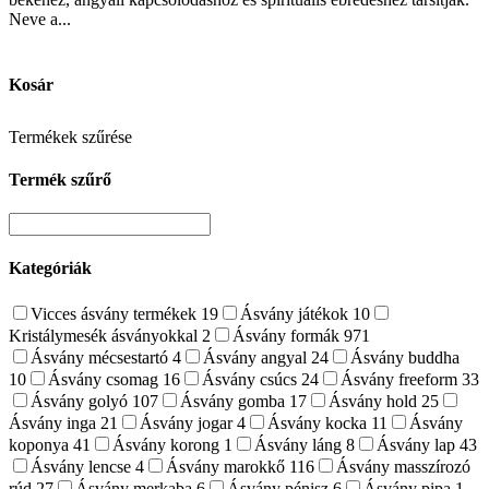
Neve a...
Kosár
Termékek szűrése
Termék szűrő
Kategóriák
Vicces ásvány termékek
19
Ásvány játékok
10
Kristálymesék ásványokkal
2
Ásvány formák
971
Ásvány mécsestartó
4
Ásvány angyal
24
Ásvány buddha
10
Ásvány csomag
16
Ásvány csúcs
24
Ásvány freeform
33
Ásvány golyó
107
Ásvány gomba
17
Ásvány hold
25
Ásvány inga
21
Ásvány jogar
4
Ásvány kocka
11
Ásvány
koponya
41
Ásvány korong
1
Ásvány láng
8
Ásvány lap
43
Ásvány lencse
4
Ásvány marokkő
116
Ásvány masszírozó
rúd
27
Ásvány merkaba
6
Ásvány pénisz
6
Ásvány pipa
1