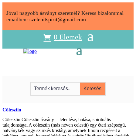
Jóval nagyobb ásványt szeretnél? Keress bizalommal
emailben:
szelenitspirit@gmail.com
0 Elemek
Cölesztin
Cölesztin Cölesztin ásvány – Jelentése, hatása, spirituális
tulajdonságai A cölesztin (más néven celestit) egy éteri szépségű,
halványkék vagy szürkés kristály, amelynek finom rezgéseit a
békéhez, angyali kapcsolódáshoz és spirituális ébredéshez társítják.