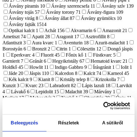
Ásvány piramis
10
Ásvány szerencsefa
11
Ásvány szív
139
Ásvány tojás
57
Ásvány torony
71
Ásvány-figura
109
Ásvány virág
8
Ásvány állat
87
Ásvány gyümölcs
10
Ásvány fajták
1514
Optikai kalcit
1
Achát
156
Akvamarin
6
Amazonit
21
Ametiszt
74
Apatit
28
Aragonit
17
Asztrofillit
8
Atlantiszit
3
Aura kvarc
1
Aventurin
18
Azurit-malachit
1
Borostyán
6
Bronzit
2
Citrin
1
Cölesztin
12
Dongó jáspis
1
Eperkvarc
4
Fluorit
45
Főnix kő
1
Füstkvarc
5
Garnierit
7
Gránát
6
Hegyikristály
67
Hematoid kvarc
21
Holdkő
45
Howlit
11
Indigo Gabbro
9
Írásgránit
1
Iolit
1
Jáde
20
Jáspis
110
Kalcedon
8
Kalcit
74
Karneol
45
Kék kalcit
9
Kianit
8
Kristály telep
8
Krizokolla
7
Kunzit
3
Kvarc
23
Labradorit
82
Lápis lazuli
18
Larvikit
4
Lávakő
6
Lepidolit
15
Malachit
39
Márvány
1
Merlinit
17
Mohaachát
2
Napkő
1
Obszidián
30
Ónix
11
Opál
2
Pirit
22
Prehnit
1
Purpurit
1
Realgár
1
Riolit
1
Rodokrozit
4
Rodonit
6
Rózsakvarc
123
Rubellit
1
Rubin zoizit
3
Rutilkvarc
4
Shungit
17
Szelenit
63
Szeptária
16
Szerpentin
15
Szfalerit
15
Szodalit
9
Tektit
4
Beleegyezés
Részletek
A sütikről
Tigrisszem
23
Turmalin
8
Turmalinkvarc
1
Vanadinit
2
Vulkáni achát
1
Yooperlit
6
Zöld opál
6