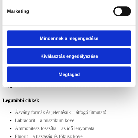
Szantálfa
2
Ajándékutalvány
1
Dekoráció
565
Marketing
Ásvány lámpa
17
Ásvány tál
40
Mécsestartó
4
Ajándék ötlet
919
Aromaterápia
4
Dísztárgyak
559
Gyerekeknek
53
Vicces
ajándék
22
Idősebbeknek
39
Hibás áru
3
Szépségápolás
72
Mindennek a megengedése
Rendezés
Kiválasztás engedélyezése
Újabbak
Legolcsóbb előre
Legdrágább előre
Véletlenszerű termékek
Terméknév
Megtagad
Kijelöltek szűrése
Csak az akciós termékek
megjelenítése
Csak készleten lévő termékek mutatása
Legutóbbi cikkek
Ásvány formák és jelentésük – átfogó útmutató
Labradorit – a misztikum köve
Ammonitesz fosszília – az idő lenyomata
Fluorit – a tisztaság és fókusz köve