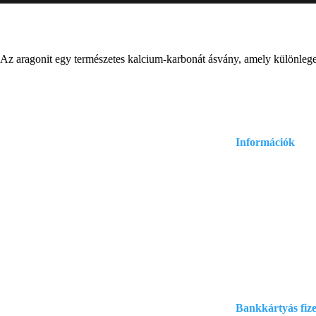
i Az aragonit egy természetes kalcium-karbonát ásvány, amely különleges
Információk
Adatvédelmi és ad
.com
Általános szerződé
:
Szállítási informá
Bankkártyás fize