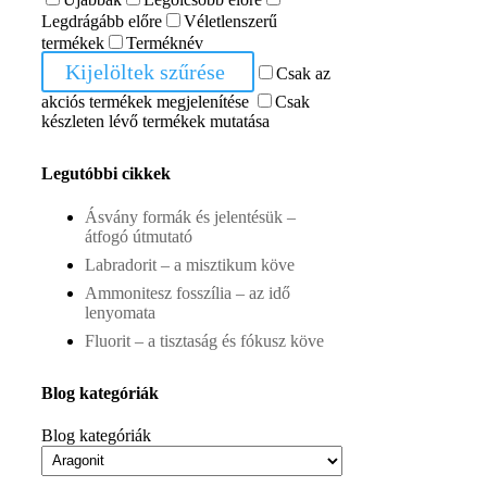
Legdrágább előre
Véletlenszerű
termékek
Terméknév
Kijelöltek szűrése
Csak az
akciós termékek megjelenítése
Csak
készleten lévő termékek mutatása
Legutóbbi cikkek
Ásvány formák és jelentésük –
átfogó útmutató
Labradorit – a misztikum köve
Ammonitesz fosszília – az idő
lenyomata
Fluorit – a tisztaság és fókusz köve
Blog kategóriák
Blog kategóriák