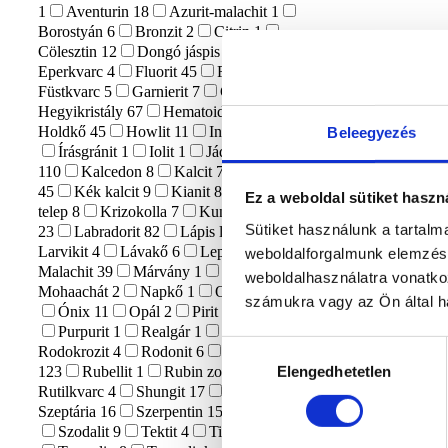
1
Aventurin
18
Azurit-malachit
1
Borostyán
6
Bronzit
2
Citrin
1
Cölesztin
12
Dongó jáspis
1
Eperkvarc
4
Fluorit
45
Főnix kő
1
Füstkvarc
5
Garnierit
7
Gránát
6
Hegyikristály
67
Hematoid kvarc
21
Holdkő
45
Howlit
11
Indigo Gabbro
9
Beleegyezés
Írásgránit
1
Iolit
1
Jáde
20
Jáspis
110
Kalcedon
8
Kalcit
74
Karneol
45
Kék kalcit
9
Kianit
8
Kristály
Ez a weboldal sütiket haszn
telep
8
Krizokolla
7
Kunzit
3
Kvarc
Sütiket használunk a tartal
23
Labradorit
82
Lápis lazuli
18
Larvikit
4
Lávakő
6
Lepidolit
15
weboldalforgalmunk elemzésé
Malachit
39
Márvány
1
Merlinit
17
weboldalhasználatra vonatko
Mohaachát
2
Napkő
1
Obszidián
30
számukra vagy az Ön által ha
Ónix
11
Opál
2
Pirit
22
Prehnit
1
Purpurit
1
Realgár
1
Riolit
1
Hozzájárulás
Rodokrozit
4
Rodonit
6
Rózsakvarc
Elengedhetetlen
123
Rubellit
1
Rubin zoizit
3
kiválasztása
Rutilkvarc
4
Shungit
17
Szelenit
63
Szeptária
16
Szerpentin
15
Szfalerit
15
Szodalit
9
Tektit
4
Tigrisszem
23