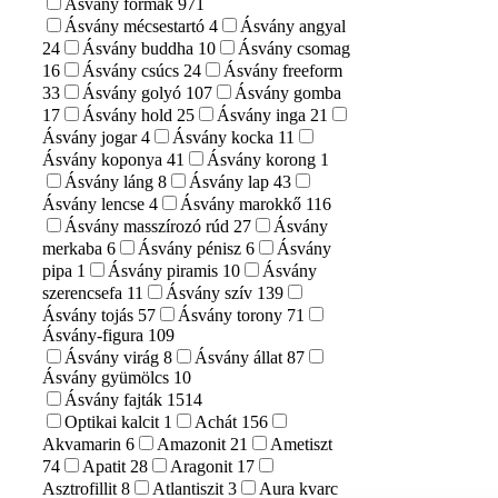
Ásvány formák
971
Ásvány mécsestartó
4
Ásvány angyal
24
Ásvány buddha
10
Ásvány csomag
16
Ásvány csúcs
24
Ásvány freeform
33
Ásvány golyó
107
Ásvány gomba
17
Ásvány hold
25
Ásvány inga
21
Ásvány jogar
4
Ásvány kocka
11
Ásvány koponya
41
Ásvány korong
1
Ásvány láng
8
Ásvány lap
43
Ásvány lencse
4
Ásvány marokkő
116
Ásvány masszírozó rúd
27
Ásvány
merkaba
6
Ásvány pénisz
6
Ásvány
pipa
1
Ásvány piramis
10
Ásvány
szerencsefa
11
Ásvány szív
139
Ásvány tojás
57
Ásvány torony
71
Ásvány-figura
109
Ásvány virág
8
Ásvány állat
87
Ásvány gyümölcs
10
Ásvány fajták
1514
Optikai kalcit
1
Achát
156
Akvamarin
6
Amazonit
21
Ametiszt
74
Apatit
28
Aragonit
17
Asztrofillit
8
Atlantiszit
3
Aura kvarc