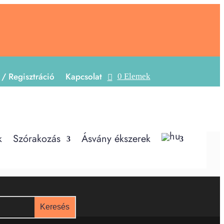
 / Regisztráció
Kapcsolat
0 Elemek
k
Szórakozás
Ásvány ékszerek