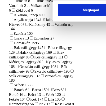
Turmalin
8
Turmalinkvarc
1
Vanadinit
2
Vulkáni achát
1
Yooperlit
Megtagad
6
Zöld opál
6
Alkalom, ünnep
409
Anyák napja
134
Halloween
9
Húsvét
67
Karácsony
43
Valentin nap
144
Ezotéria
100
Csakra
13
Ezoterikus
27
Horoszkóp
1595
Bak csillagjegy
147
Bika csillagjegy
129
Halak csillagjegy
169
Ikrek
csillagjegy
88
Kos csillagjegy
111
Mérleg csillagjegy
80
Nyilas csillagjegy
168
Oroszlán csillagjegy
103
Rák
csillagjegy
93
Skorpió csillagjegy
190
Szűz csillagjegy
137
Vízöntő csillagjegy
180
Színek
1556
Barack
6
Barna
150
Bézs
68
Bordó
16
Ezüst
13
Fehér
120
Fekete
104
Kék
174
Lila
106
Narancssárga
56
Pink
12
Rose Gold
8