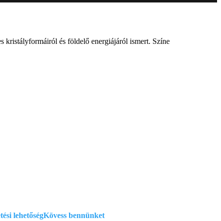
 kristályformáiról és földelő energiájáról ismert. Színe
atkezelési szabályzat
si feltételek
ciók
tési lehetőség
Kövess bennünket