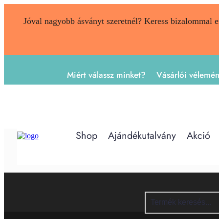
Jóval nagyobb ásványt szeretnél? Keress bizalommal 
Miért válassz minket?
Vásárlói vélemé
Shop
Ajándékutalvány
Akció