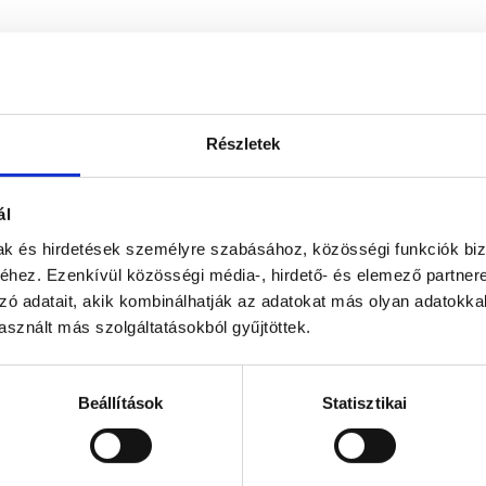
Részletek
ál
mak és hirdetések személyre szabásához, közösségi funkciók biz
hez. Ezenkívül közösségi média-, hirdető- és elemező partner
zó adatait, akik kombinálhatják az adatokat más olyan adatokka
sznált más szolgáltatásokból gyűjtöttek.
Beállítások
Statisztikai