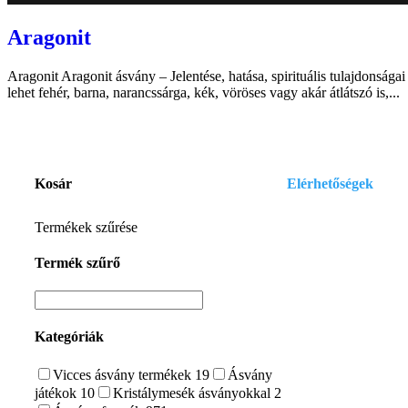
Aragonit
Aragonit Aragonit ásvány – Jelentése, hatása, spirituális tulajdonsága
lehet fehér, barna, narancssárga, kék, vöröses vagy akár átlátszó is,...
Kosár
Elérhetőségek
E-mail:
Termékek szűrése
szelenitspirit@gmail
Termék szűrő
Tel. (09:00 – 17:00h)
0630/841-6811
Kategóriák
Vicces ásvány termékek
19
Ásvány
játékok
10
Kristálymesék ásványokkal
2