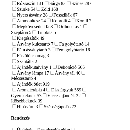
Rózsaszín
131
Sárga
83
Színes
287
Szürke
54
Zöld
168
Nyers ásvány
28
Fosszíliák
67
Ammonitesz
24
Koprolit
4
Korall
2
Megkövesedett fa
8
Orthoceras
1
Szeptária
5
Trilobita
5
Kiegészítők
49
Ásvány kulcstartó
7
Fa golyótartó
14
Fém ásványtartó
3
Fém golyótartó
16
Füstölő csomag
3
Szantálfa
2
Ajándékutalvány
1
Dekoráció
565
Ásvány lámpa
17
Ásvány tál
40
Mécsestartó
4
Ajándék ötlet
919
Aromaterápia
4
Dísztárgyak
559
Gyerekeknek
53
Vicces ajándék
22
Idősebbeknek
39
Hibás áru
3
Szépségápolás
72
Rendezés
Újabbak
Legolcsóbb előre