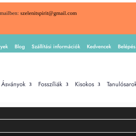
emailben:
szelenitspirit@gmail.com
nyek
Blog
Szállítási információk
Kedvencek
Belépés
Ásványok
Fosszíliák
Kisokos
Tanulósaro