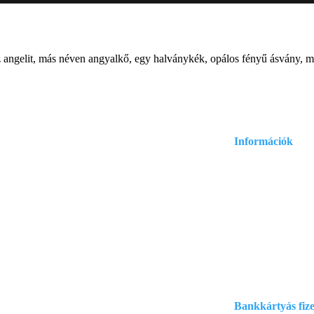
Az angelit, más néven angyalkő, egy halványkék, opálos fényű ásvány, me
Információk
Adatvédelmi és ad
.com
Általános szerződé
:
Szállítási informá
Bankkártyás fize