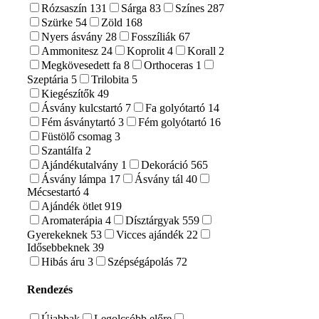
Rózsaszín
131
Sárga
83
Színes
287
Szürke
54
Zöld
168
Nyers ásvány
28
Fosszíliák
67
Ammonitesz
24
Koprolit
4
Korall
2
Megkövesedett fa
8
Orthoceras
1
Szeptária
5
Trilobita
5
Kiegészítők
49
Ásvány kulcstartó
7
Fa golyótartó
14
Fém ásványtartó
3
Fém golyótartó
16
Füstölő csomag
3
Szantálfa
2
Ajándékutalvány
1
Dekoráció
565
Ásvány lámpa
17
Ásvány tál
40
Mécsestartó
4
Ajándék ötlet
919
Aromaterápia
4
Dísztárgyak
559
Gyerekeknek
53
Vicces ajándék
22
Idősebbeknek
39
Hibás áru
3
Szépségápolás
72
Rendezés
Újabbak
Legolcsóbb előre