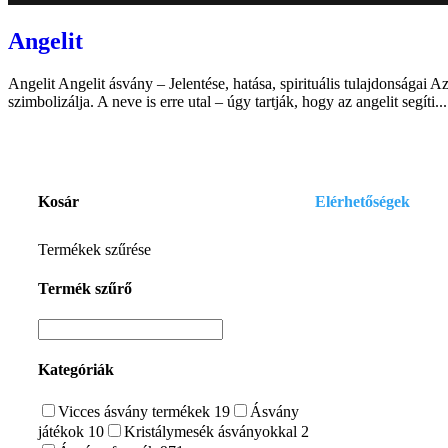
Angelit
Angelit Angelit ásvány – Jelentése, hatása, spirituális tulajdonságai 
szimbolizálja. A neve is erre utal – úgy tartják, hogy az angelit segíti...
Kosár
Elérhetőségek
E-mail:
Termékek szűrése
szelenitspirit@gmail
Termék szűrő
Tel. (09:00 – 17:00h)
0630/841-6811
Kategóriák
Vicces ásvány termékek
19
Ásvány
játékok
10
Kristálymesék ásványokkal
2