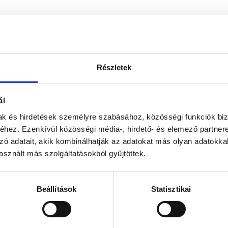
Részletek
ál
mak és hirdetések személyre szabásához, közösségi funkciók biz
hez. Ezenkívül közösségi média-, hirdető- és elemező partner
zó adatait, akik kombinálhatják az adatokat más olyan adatokka
sznált más szolgáltatásokból gyűjtöttek.
Beállítások
Statisztikai