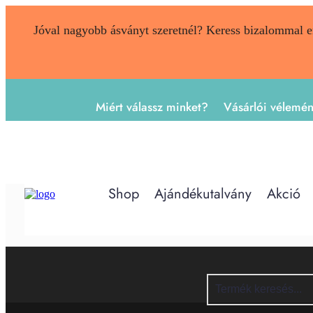
Jóval nagyobb ásványt szeretnél? Keress bizalommal 
Miért válassz minket?
Vásárlói vélemé
Shop
Ajándékutalvány
Akció