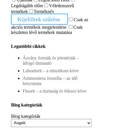
Legdrágább előre
Véletlenszerű
termékek
Terméknév
Kijelöltek szűrése
Csak az
akciós termékek megjelenítése
Csak
készleten lévő termékek mutatása
Legutóbbi cikkek
Ásvány formák és jelentésük –
átfogó útmutató
Labradorit – a misztikum köve
Ammonitesz fosszília – az idő
lenyomata
Fluorit – a tisztaság és fókusz köve
Blog kategóriák
Blog kategóriák