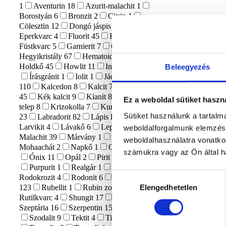
1
Aventurin
18
Azurit-malachit
1
Borostyán
6
Bronzit
2
Citrin
1
Cölesztin
12
Dongó jáspis
1
Eperkvarc
4
Fluorit
45
Főnix kő
1
Füstkvarc
5
Garnierit
7
Gránát
6
Hegyikristály
67
Hematoid kvarc
21
Holdkő
45
Howlit
11
Indigo Gabbro
9
Beleegyezés
Írásgránit
1
Iolit
1
Jáde
20
Jáspis
110
Kalcedon
8
Kalcit
74
Karneol
45
Kék kalcit
9
Kianit
8
Kristály
Ez a weboldal sütiket haszn
telep
8
Krizokolla
7
Kunzit
3
Kvarc
Sütiket használunk a tartal
23
Labradorit
82
Lápis lazuli
18
Larvikit
4
Lávakő
6
Lepidolit
15
weboldalforgalmunk elemzésé
Malachit
39
Márvány
1
Merlinit
17
weboldalhasználatra vonatko
Mohaachát
2
Napkő
1
Obszidián
30
számukra vagy az Ön által ha
Ónix
11
Opál
2
Pirit
22
Prehnit
1
Purpurit
1
Realgár
1
Riolit
1
Hozzájárulás
Rodokrozit
4
Rodonit
6
Rózsakvarc
Elengedhetetlen
123
Rubellit
1
Rubin zoizit
3
kiválasztása
Rutilkvarc
4
Shungit
17
Szelenit
63
Szeptária
16
Szerpentin
15
Szfalerit
15
Szodalit
9
Tektit
4
Tigrisszem
23