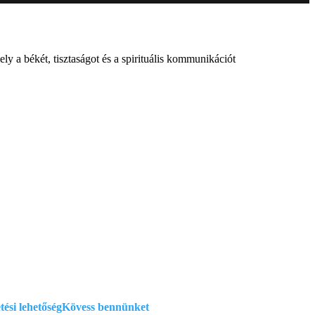
ly a békét, tisztaságot és a spirituális kommunikációt
atkezelési szabályzat
si feltételek
ciók
tési lehetőség
Kövess bennünket