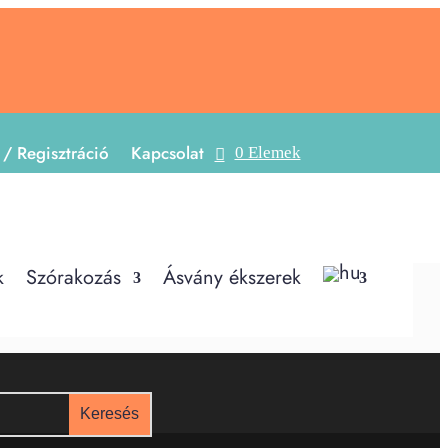
 / Regisztráció
Kapcsolat
0 Elemek
k
Szórakozás
Ásvány ékszerek