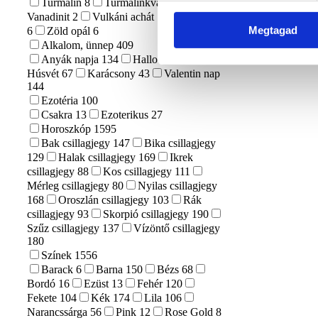
Turmalin
8
Turmalinkvarc
1
Vanadinit
2
Vulkáni achát
1
Yooperlit
Megtagad
6
Zöld opál
6
Alkalom, ünnep
409
Anyák napja
134
Halloween
9
Húsvét
67
Karácsony
43
Valentin nap
144
Ezotéria
100
Csakra
13
Ezoterikus
27
Horoszkóp
1595
Bak csillagjegy
147
Bika csillagjegy
129
Halak csillagjegy
169
Ikrek
csillagjegy
88
Kos csillagjegy
111
Mérleg csillagjegy
80
Nyilas csillagjegy
168
Oroszlán csillagjegy
103
Rák
csillagjegy
93
Skorpió csillagjegy
190
Szűz csillagjegy
137
Vízöntő csillagjegy
180
Színek
1556
Barack
6
Barna
150
Bézs
68
Bordó
16
Ezüst
13
Fehér
120
Fekete
104
Kék
174
Lila
106
Narancssárga
56
Pink
12
Rose Gold
8