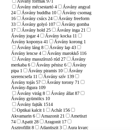
Ásvány formák
971
Ásvány mécsestartó
4
Ásvány angyal
24
Ásvány buddha
10
Ásvány csomag
16
Ásvány csúcs
24
Ásvány freeform
33
Ásvány golyó
107
Ásvány gomba
17
Ásvány hold
25
Ásvány inga
21
Ásvány jogar
4
Ásvány kocka
11
Ásvány koponya
41
Ásvány korong
1
Ásvány láng
8
Ásvány lap
43
Ásvány lencse
4
Ásvány marokkő
116
Ásvány masszírozó rúd
27
Ásvány
merkaba
6
Ásvány pénisz
6
Ásvány
pipa
1
Ásvány piramis
10
Ásvány
szerencsefa
11
Ásvány szív
139
Ásvány tojás
57
Ásvány torony
71
Ásvány-figura
109
Ásvány virág
8
Ásvány állat
87
Ásvány gyümölcs
10
Ásvány fajták
1514
Optikai kalcit
1
Achát
156
Akvamarin
6
Amazonit
21
Ametiszt
74
Apatit
28
Aragonit
17
Asztrofillit
8
Atlantiszit
3
Aura kvarc