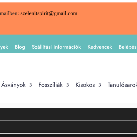
emailben:
szelenitspirit@gmail.com
nyek
Blog
Szállítási információk
Kedvencek
Belépés
Ásványok
Fosszíliák
Kisokos
Tanulósaro