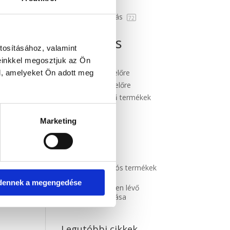
Hibás áru
3
Szépségápolás
72
Rendezés
tosításához, valamint
Újabbak
einkkel megosztjuk az Ön
Legolcsóbb előre
l, amelyeket Ön adott meg
Legdrágább előre
Véletlenszerű termékek
Terméknév
Marketing
Kijelöltek szűrése
Csak az akciós termékek
megjelenítése
dennek a megengedése
Csak készleten lévő
termékek mutatása
Legutóbbi cikkek