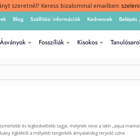
ányt szeretnél? Keress bizalommal emailben:
szelen
yek
Blog
Szállítási információk
Kedvencek
Belépés 
Ásványok
Fosszíliák
Kisokos
Tanulósaro
gismertebb és legkedveltebb tagja, melynek neve a latin „aqua marina
Halvány égkéktől a mélyebb tengerkék árnyalatokig terjedő színe