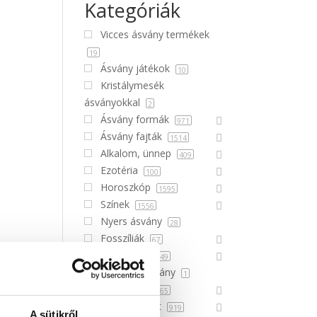
Kategóriák
Vicces ásvány termékek
19
Ásvány játékok
10
Kristálymesék
ásványokkal
2
Ásvány formák
971
Ásvány fajták
1514
Alkalom, ünnep
409
Ezotéria
100
Horoszkóp
1595
Színek
1556
Nyers ásvány
28
Fosszíliák
67
Kiegészítők
49
Ajándékutalvány
1
Dekoráció
565
Ajándék ötlet
919
A sütikről