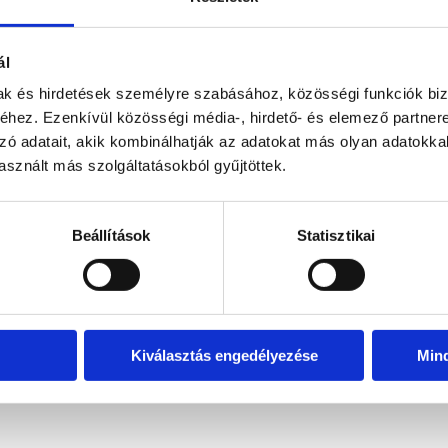
ál
mak és hirdetések személyre szabásához, közösségi funkciók biz
hez. Ezenkívül közösségi média-, hirdető- és elemező partner
zó adatait, akik kombinálhatják az adatokat más olyan adatokka
sznált más szolgáltatásokból gyűjtöttek.
Beállítások
Statisztikai
Kiválasztás engedélyezése
Min