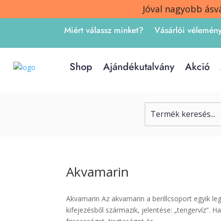
Jóval nagyobb ásv
Miért válassz minket?
Vásárlói vélemén
Shop
Ajándékutalvány
Akció
Akvamarin
Akvamarin Az akvamarin a berillcsoport egyik le
kifejezésből származik, jelentése: „tengervíz”. 