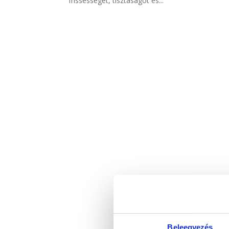
frissességet, tisztaságot és...
Beleegyezés