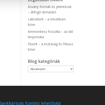
Ásvány formák és jelentésük
– átfogó útmutató
Labradorit – a misztikum
köve
Ammonitesz fosszília – az idő
lenyomata
Fluorit – a tisztaság és fókusz
köve
Blog kategóriák
Blog
kategóriák
Bankkártyás fizetési lehetőség