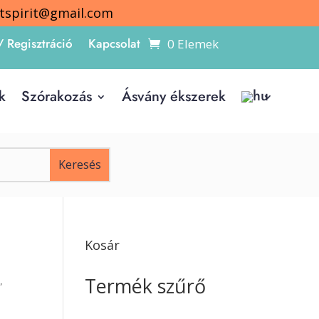
itspirit@gmail.com
/ Regisztráció
Kapcsolat
0 Elemek
k
Szórakozás
Ásvány ékszerek
Kosár
Termék szűrő
”