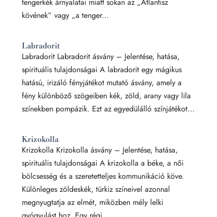
tengerkék árnyalatai miatt sokan az „Atlantisz
kövének” vagy „a tenger...
Labradorit
Labradorit Labradorit ásvány – Jelentése, hatása,
spirituális tulajdonságai A labradorit egy mágikus
hatású, irizáló fényjátékot mutató ásvány, amely a
fény különböző szögeiben kék, zöld, arany vagy lila
színekben pompázik. Ezt az egyedülálló színjátékot...
Krizokolla
Krizokolla Krizokolla ásvány – Jelentése, hatása,
spirituális tulajdonságai A krizokolla a béke, a női
bölcsesség és a szeretetteljes kommunikáció köve.
Különleges zöldeskék, türkiz színeivel azonnal
megnyugtatja az elmét, miközben mély lelki
gyógyulást hoz. Egy régi...