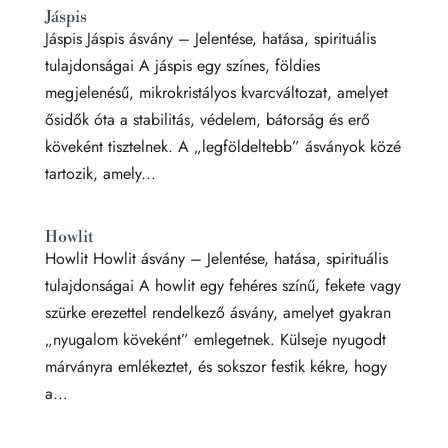
Jáspis
Jáspis Jáspis ásvány – Jelentése, hatása, spirituális
tulajdonságai A jáspis egy színes, földies
megjelenésű, mikrokristályos kvarcváltozat, amelyet
ősidők óta a stabilitás, védelem, bátorság és erő
köveként tisztelnek. A „legföldeltebb” ásványok közé
tartozik, amely...
Howlit
Howlit Howlit ásvány – Jelentése, hatása, spirituális
tulajdonságai A howlit egy fehéres színű, fekete vagy
szürke erezettel rendelkező ásvány, amelyet gyakran
„nyugalom köveként” emlegetnek. Külseje nyugodt
márványra emlékeztet, és sokszor festik kékre, hogy
a...