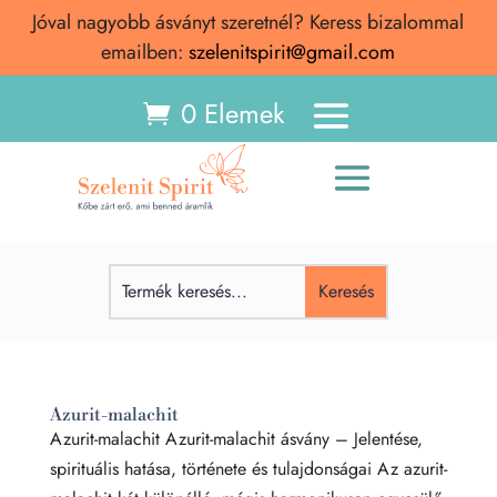
Jóval nagyobb ásványt szeretnél? Keress bizalommal
emailben:
szelenitspirit@gmail.com
0 Elemek
Azurit-malachit
Azurit-malachit Azurit-malachit ásvány – Jelentése,
spirituális hatása, története és tulajdonságai Az azurit-