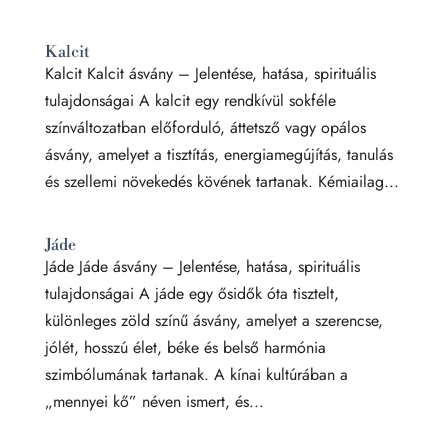
Kalcit
Kalcit Kalcit ásvány – Jelentése, hatása, spirituális
tulajdonságai A kalcit egy rendkívül sokféle
színváltozatban előforduló, áttetsző vagy opálos
ásvány, amelyet a tisztítás, energiamegújítás, tanulás
és szellemi növekedés kövének tartanak. Kémiailag...
Jáde
Jáde Jáde ásvány – Jelentése, hatása, spirituális
tulajdonságai A jáde egy ősidők óta tisztelt,
különleges zöld színű ásvány, amelyet a szerencse,
jólét, hosszú élet, béke és belső harmónia
szimbólumának tartanak. A kínai kultúrában a
„mennyei kő” néven ismert, és...