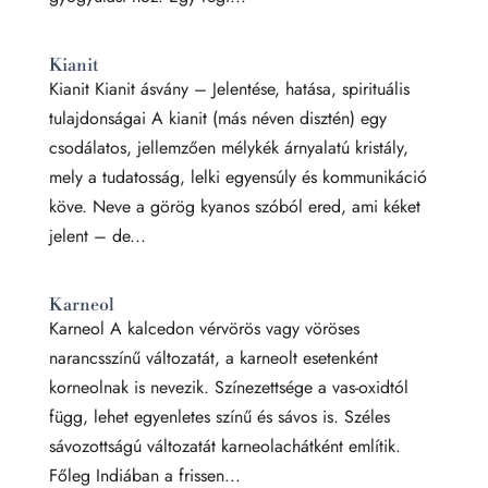
Kianit
Kianit Kianit ásvány – Jelentése, hatása, spirituális
tulajdonságai A kianit (más néven disztén) egy
csodálatos, jellemzően mélykék árnyalatú kristály,
mely a tudatosság, lelki egyensúly és kommunikáció
köve. Neve a görög kyanos szóból ered, ami kéket
jelent – de...
Karneol
Karneol A kalcedon vérvörös vagy vöröses
narancsszínű változatát, a karneolt esetenként
korneolnak is nevezik. Színezettsége a vas-oxidtól
függ, lehet egyenletes színű és sávos is. Széles
sávozottságú változatát karneolachátként említik.
Főleg Indiában a frissen...