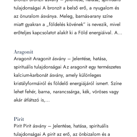
tulajdonságai A bronzit a belső erő, a nyugalom és
az önuralom ásványa. Meleg, barnás-arany színe
miatt gyakran a „földelés kövének” is nevezik, mivel
erőteljes kapcsolatot alakít ki a Föld energiáival. A...
Aragonit
Aragonit Aragonit ásvány – Jelentése, hatása,
spirituális tulajdonságai Az aragonit egy természetes
kalcium-karbonát ásvány, amely különleges
kristályformáiról és földelő energiájáról ismert. Színe
lehet fehér, barna, narancssárga, kék, vöröses vagy
akár átlátszó is,...
Pirit
Pirit Pirit ásvány – Jelentése, hatása, spirituális
tulajdonságai A pirit az erő, az önbizalom és a