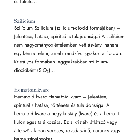
és fekete...
Szilícium
Szilícium Szilícium (szilícium-dioxid formájában) –
Jelentése, hatása, spirituális tulajdonságai A szilícium
nem hagyományos értelemben vett ásvány, hanem
egy kémiai elem, amely rendkívül gyakori a Földön.
Kristályos formában leggyakrabban szilícium-
dioxidként (SiO₂)...
Hematoid kvarc
Hematoid kvarc Hematoid kvarc – Jelentése,
spirituális hatása, története és tulajdonságai A
hematoid kvarc a hegyikristály (kvarc) és a hematit
különleges találkozása. Ez a kristály átlátszó vagy
áttetsző alapon vöröses, rozsdaszínű, narancs vagy
barna zárványokat...