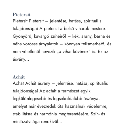
Pietersit
Pietersit Pietersit – Jelentése, hatása, spirituális
tulajdonságai A pietersit a belső viharok mestere.
Gyönyörű, kavargó színeiről – kék, arany, barna és
néha vöröses árnyalatok – könnyen felismerhető, és
nem véletlenül nevezik „a vihar kövének” is. Ez az
ásvány...
Achát
Achát Achát ásvány – Jelentése, hatása, spirituális
tulajdonságai Az achát a természet egyik
legkülönlegesebb és legsokoldalúbb ásványa,
amelyet már évezredek óta használnak védelemre,
stabilitásra és harmónia megteremtésére. Szín- és
mintázatvilága rendkívül...