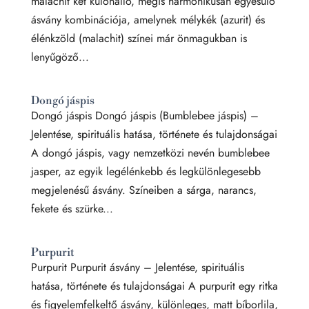
malachit két különálló, mégis harmonikusan egyesülő
ásvány kombinációja, amelynek mélykék (azurit) és
élénkzöld (malachit) színei már önmagukban is
lenyűgöző...
Dongó jáspis
Dongó jáspis Dongó jáspis (Bumblebee jáspis) –
Jelentése, spirituális hatása, története és tulajdonságai
A dongó jáspis, vagy nemzetközi nevén bumblebee
jasper, az egyik legélénkebb és legkülönlegesebb
megjelenésű ásvány. Színeiben a sárga, narancs,
fekete és szürke...
Purpurit
Purpurit Purpurit ásvány – Jelentése, spirituális
hatása, története és tulajdonságai A purpurit egy ritka
és figyelemfelkeltő ásvány, különleges, matt bíborlila,