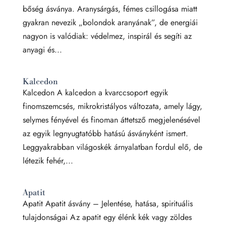
bőség ásványa. Aranysárgás, fémes csillogása miatt
gyakran nevezik „bolondok aranyának”, de energiái
nagyon is valódiak: védelmez, inspirál és segíti az
anyagi és...
Kalcedon
Kalcedon A kalcedon a kvarccsoport egyik
finomszemcsés, mikrokristályos változata, amely lágy,
selymes fényével és finoman áttetsző megjelenésével
az egyik legnyugtatóbb hatású ásványként ismert.
Leggyakrabban világoskék árnyalatban fordul elő, de
létezik fehér,...
Apatit
Apatit Apatit ásvány – Jelentése, hatása, spirituális
tulajdonságai Az apatit egy élénk kék vagy zöldes