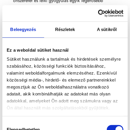
önszeretet és lelki gyógyulás egyik legerősebb
kristálya. Színe általában rózsaszín vagy mályvás,
néha fehér csíkozással, esetenként élénkebb pirosas
árnyalatokkal....
Beleegyezés
Részletek
A sütikről
Riolit
Riolit A viszonylag ritka kiömlési kőzet előfordulása a
Ez a weboldal sütiket használ
szárazföldek belsejére és szegélyeire korlátozódik. A
Sütiket használunk a tartalmak és hirdetések személyre
legtöbb riolit porfiros szövetű, nagyobb
szabásához, közösségi funkciók biztosításához,
fenokristályokkal, melyek szabad szemmel alig
valamint weboldalforgalmunk elemzéséhez. Ezenkívül
látható, apró kristályszemcsés alapanyagba
közösségi média-, hirdető- és elemező partnereinkkel
megosztjuk az Ön weboldalhasználatra vonatkozó
ágyazódnak. Ez azt sugallja,...
adatait, akik kombinálhatják az adatokat más olyan
adatokkal, amelyeket Ön adott meg számukra vagy az
Prehnit
Ön által használt más szolgáltatásokból gyűjtöttek.
Prehnit Prehnit ásvány – Jelentése, hatása, spirituális
tulajdonságai A prehnit egy halványzöldtől sárgás
Hozzájárulás
árnyalatúig terjedő, áttetsző vagy opálos
Elengedhetetlen