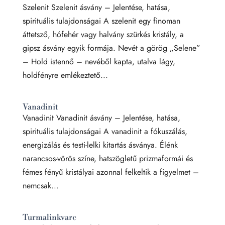
Szelenit Szelenit ásvány – Jelentése, hatása,
spirituális tulajdonságai A szelenit egy finoman
áttetsző, hófehér vagy halvány szürkés kristály, a
gipsz ásvány egyik formája. Nevét a görög „Selene”
– Hold istennő – nevéből kapta, utalva lágy,
holdfényre emlékeztető...
Vanadinit
Vanadinit Vanadinit ásvány – Jelentése, hatása,
spirituális tulajdonságai A vanadinit a fókuszálás,
energizálás és testi-lelki kitartás ásványa. Élénk
narancsos-vörös színe, hatszögletű prizmaformái és
fémes fényű kristályai azonnal felkeltik a figyelmet –
nemcsak...
Turmalinkvarc