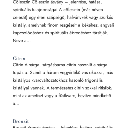
Cölesztin Cölesztin ásvány – Jelentése, hatása,
spirituális tulajdonságai A cölesztin (más néven
celestit) egy éteri szépségű, halványkék vagy szürkés
kristály, amelynek finom rezgéseit a békéhez, angyali
kapcsolódáshoz és spirituális ébredéshez társítják.
Neve a...
Citrin
Citrin A sárga, sárgásbarna citrin hasonlít a sárga
topázra. Szinét a három vegyértékű vas okozza, más
kristályos kvarcváltozatokhoz hasonló trigonális
kristályai vannak. A természetes citrin sokkal ritkább,
mint az ametiszt vagy a füstkvarc, hevítve mindkettő
a...
Bronzit
Bronzit Bronzit ásvány – Jelentése, hatása, spirituális