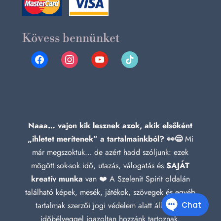
Kövess bennünket
facebook
instagram
youtube
tiktok
Naaa… vajon kik lesznek azok, akik elsőként
„ihletet merítenek” a tartalmainkból? 👀😄
Mi
már megszoktuk… de azért hadd szóljunk: ezek
mögött sok-sok idő, utazás, válogatás és
SAJÁT
kreatív munka
van ❤️ A Szelenit Spirit oldalán
található képek, mesék, játékok, szövegek és egyéb
tartalmak szerzői jogi védelem alatt állnak, és
időbélyeggel igazoltan hozzánk tartoznak.