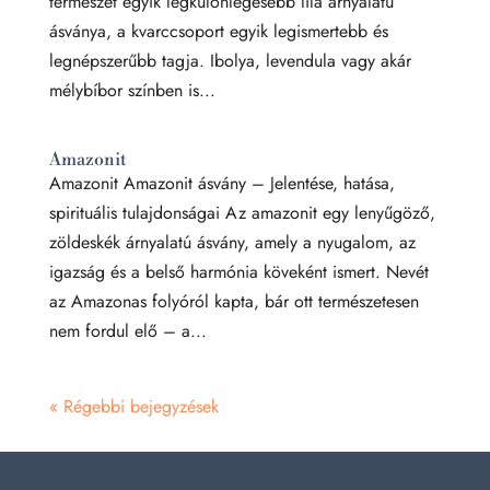
természet egyik legkülönlegesebb lila árnyalatú
ásványa, a kvarccsoport egyik legismertebb és
legnépszerűbb tagja. Ibolya, levendula vagy akár
mélybíbor színben is...
Amazonit
Amazonit Amazonit ásvány – Jelentése, hatása,
spirituális tulajdonságai Az amazonit egy lenyűgöző,
zöldeskék árnyalatú ásvány, amely a nyugalom, az
igazság és a belső harmónia köveként ismert. Nevét
az Amazonas folyóról kapta, bár ott természetesen
nem fordul elő – a...
« Régebbi bejegyzések