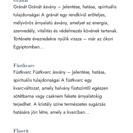
Gránát
Gránát Gránát ásvány – Jelentése, hatása, spirituális
tulajdonságai A gránát egy rendkívül erőteljes,
mélyvörös árnyalatú ásvány, amelyet az energia,
szenvedély, vitalitás és védelmezés kövének tartanak.
Története évezredekre nyúlik vissza – már az ókori
Egyiptomban...
Füstkvarc
Füstkvarc Füstkvarc ásvány – Jelentése, hatása,
spirituális tulajdonságai A füstkvarc egy
kvarcváltozat, amely halvány füstszíntől egészen
sötétbarna vagy csaknem fekete árnyalatokig
terjedhet. A kristály színe természetes sugárzás
hatására jön létre, amely a kvarcban...
Fluorit