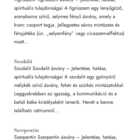
spirituális tulajdonságai A tigrisszem egy lenyűgöző,
aranybarna színű, selymes fényű ásvány, amely a
kvarc csoport tagja. Jellegzetes sávos mintázata és
fényjátéka (ún. „selyemfény” vagy cicaszem-effektus)
miatt...
Szodalit
Szodalit Szodalit ásvány – Jelentése, hatása,
spirituális tulajdonságai A szodalit egy gyönyörű
mélykék színű ásvány, fehér és szürkés mintázatokkal.
Leggyakrabban az igazság, a kommunikáció és a
belső béke kristályaként ismerik. Nevét a benne
található nátriumról...
Szerpentin
Szerpentin Szerpentin ásvány – Jelentése, hatása,