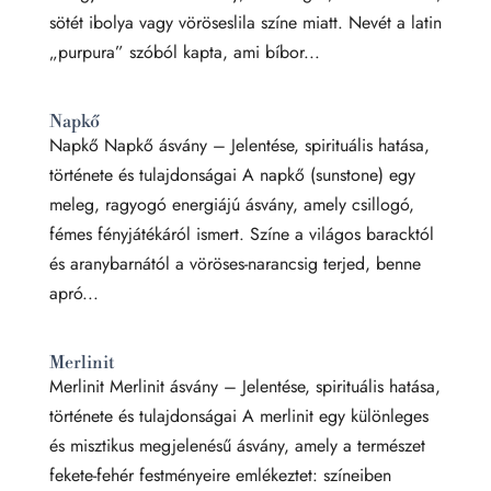
sötét ibolya vagy vöröseslila színe miatt. Nevét a latin
„purpura” szóból kapta, ami bíbor...
Napkő
Napkő Napkő ásvány – Jelentése, spirituális hatása,
története és tulajdonságai A napkő (sunstone) egy
meleg, ragyogó energiájú ásvány, amely csillogó,
fémes fényjátékáról ismert. Színe a világos baracktól
és aranybarnától a vöröses-narancsig terjed, benne
apró...
Merlinit
Merlinit Merlinit ásvány – Jelentése, spirituális hatása,
története és tulajdonságai A merlinit egy különleges
és misztikus megjelenésű ásvány, amely a természet
fekete-fehér festményeire emlékeztet: színeiben