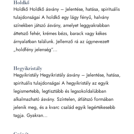
Holdkő
Holdkő Holdkő ásvány – Jelentése, hatása, spirituális
tulajdonságai A holdkő egy lágy fényű, halvány
színekben játszó ásvány, amelyet leggyakrabban
áttetsző fehér, krémes bézs, barack vagy kékes
árnyalatban találunk. Jellemző rá az úgynevezett
„holdfény jelenség”...
Hegyikristály
Hegyikristály Hegyikristály ásvány – Jelentése, hatása,
spirituális tulajdonságai A hegyikristály az egyik
legismertebb, legtisztább és legsokoldalúbban
alkalmazható ásvány. Színtelen, átlátszó formában
jelenik meg, és a kvarc család egyik legértékesebb
tagja. Gyakran...