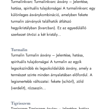
Turmalinkvarc Turmalinkvarc ásvány – Jelentése,
hatása, spirituális tulajdonságai A turmalinkvarc egy
különleges ásványkombináció, amelyben fekete
turmalin zárványok találhatók átlátszó
hegyikristályban (kvarcban). Ez az egyedülálló
szerkezet ötvözi a két kristály...
Turmalin
Turmalin Turmalin ásvány – Jelentése, hatása,
spirituális tulajdonságai A turmalin az egyik
legsokszínűbb és legsokoldalúbb ásvány, amely a
természet szinte minden árnyalatában előfordul. A
legismertebb változatai: fekete (schörl), zöld
(verdelit), rózsaszín...
Tigrisszem
Tigrisszem Tigrisszem ásvány – Jelentése, hatása,