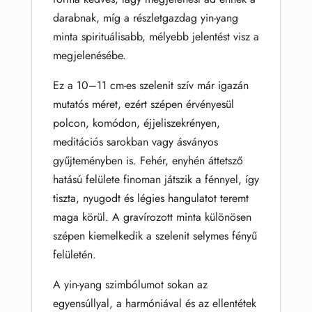
darabnak, míg a részletgazdag yin-yang
minta spirituálisabb, mélyebb jelentést visz a
megjelenésébe.
Ez a 10–11 cm-es szelenit szív már igazán
mutatós méret, ezért szépen érvényesül
polcon, komódon, éjjeliszekrényen,
meditációs sarokban vagy ásványos
gyűjteményben is. Fehér, enyhén áttetsző
hatású felülete finoman játszik a fénnyel, így
tiszta, nyugodt és légies hangulatot teremt
maga körül. A gravírozott minta különösen
szépen kiemelkedik a szelenit selymes fényű
felületén.
A yin-yang szimbólumot sokan az
egyensúllyal, a harmóniával és az ellentétek