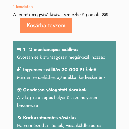
was:
is:
1 készleten
8
6
A termék megvásárlásával szerezhető pontok:
85
490 Ft.
792 Ft.
Kosárba teszem
Szelenit
szív
yin-
🚚
1–2 munkanapos szállítás
yang
Gyorsan és biztonságosan megérkezik hozzád
mintával,
nagy
🎁
Ingyenes szállítás 20 000 Ft felett
mennyiség
Minden rendeléshez ajándékkal kedveskedünk
🌍
Gondosan válogatott darabok
A világ különleges helyeiről, személyesen
beszerezve
🔄
Kockázatmentes vásárlás
Ha nem érzed a tiédnek, visszaküldheted és