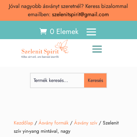
Jóval nagyobb ásványt szeretnél? Keress bizalommal
emailben:
szelenitspirit@gmail.com
0 Elemek
Kezdőlap
/
Ásvány formák
/
Ásvány szív
/ Szelenit
szív yin-yang mintával, nagy