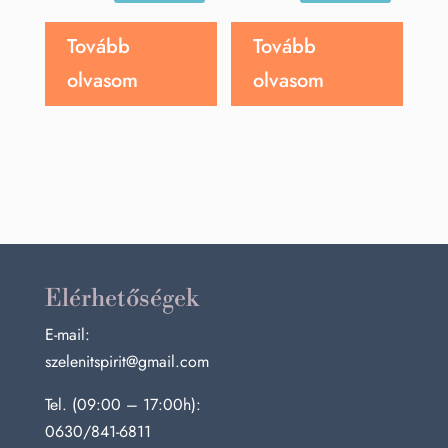
was:
is:
5
4
Tovább
Tovább
490 Ft.
392 Ft.
olvasom
olvasom
Elérhetőségek
E-mail:
szelenitspirit@gmail.com
Tel. (09:00 – 17:00h):
0630/841-6811