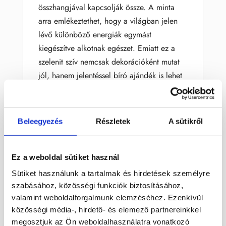
összhangjával kapcsolják össze. A minta
arra emlékeztethet, hogy a világban jelen
lévő különböző energiák egymást
kiegészítve alkotnak egészet. Emiatt ez a
szelenit szív nemcsak dekorációként mutat
jól, hanem jelentéssel bíró ajándék is lehet
annak, aki szereti az ásványokat és a
különleges szimbólumokat.
Beleegyezés
Részletek
A sütikről
A szelenit ásvány különlegessége a selymes,
fehéres fénye és finom, szálas szerkezete.
Világos megjelenése miatt könnyen illik
Ez a weboldal sütiket használ
modern, romantikus, minimalista vagy
Sütiket használunk a tartalmak és hirdetések személyre
spirituális enteriőrbe is. Gyakran választják
szabásához, közösségi funkciók biztosításához,
olyan térbe, ahol letisztult, harmonikus és
valamint weboldalforgalmunk elemzéséhez. Ezenkívül
nyugodt összhatást szeretnének kialakítani.
közösségi média-, hirdető- és elemező partnereinkkel
megosztjuk az Ön weboldalhasználatra vonatkozó