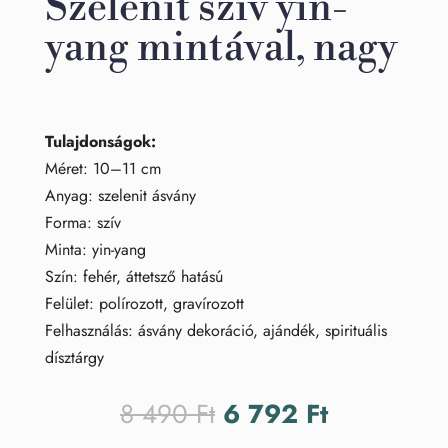
Szelenit szív yin-
yang mintával, nagy
Tulajdonságok:
Méret: 10–11 cm
Anyag: szelenit ásvány
Forma: szív
Minta: yin-yang
Szín: fehér, áttetsző hatású
Felület: polírozott, gravírozott
Felhasználás: ásvány dekoráció, ajándék, spirituális
dísztárgy
Original
Current
8 490
Ft
6 792
Ft
price
price