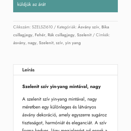
küldjük az árát
Cikkszám:
SZELSZI610
Kategóriák:
Ásvány szív
,
Bika
csillagjegy
,
Fehér
,
Rák csillagjegy
,
Szelenit
Címkék:
ásvány
,
nagy
,
Szelenit
,
szív
,
yin yang
Leírás
Szelenit szív yin-yang mintával, nagy
A szelenit szív yin-yang mintával, nagy
méretben egy különleges és látványos
ásvány dekoráció, amely egyszerre sugároz
tisztaságot, harmóniát és eleganciát. A szív
forma kedves, lágy megjelenést ad ennek a