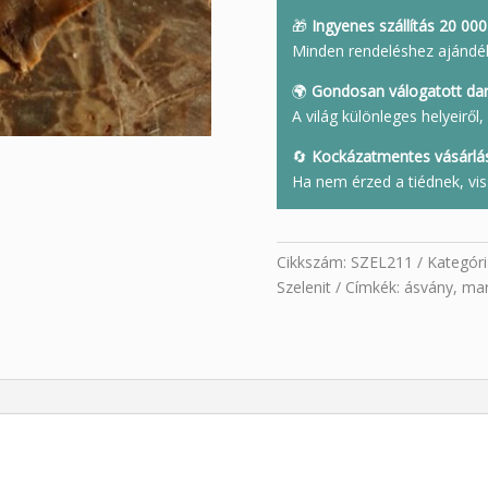
🎁
Ingyenes szállítás 20 000 
Minden rendeléshez ajándé
🌍
Gondosan válogatott da
A világ különleges helyeirő
🔄
Kockázatmentes vásárlá
Ha nem érzed a tiédnek, vis
Cikkszám:
SZEL211
Kategóri
Szelenit
Címkék:
ásvány
,
mar