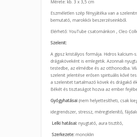
Mérete: kb. 3 x 3,5 cm
Eszméletlen szép fényjátéka van a szelenitne
bemutató, marokkói beszerzéseinkből.
Elérhető: YouTube csatornánkon , Cleo Col
Szelenit:
A gipsz kristályos formája. Hidros kalcium-
drágaköveként is emlegetik. Azonnali nyugta
testedbe, az elmédbe és az otthonodba. Vil
szelenit jelentése erősen spirituális kővé t
a szelenitet tartalmazó kövek és drágakő é
Békét és tisztaságot hozva az ember fejébe 
Gyógyhatásai
(nem helyettesítheti, csak kie
idegrendszer, stressz, méregtelenítő, fájdal
Lelki hatásai:
nyugtató, aura tisztító,
Szerkezete:
monoklin