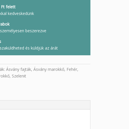
Ft felett
kkal kedveskedünk
rabok
l, személyesen beszerezve
s
szaküldheted és küldjük az árát
ák:
Ásvány fajták
,
Ásvány marokkő
,
Fehér
,
okkő
,
Szelenit