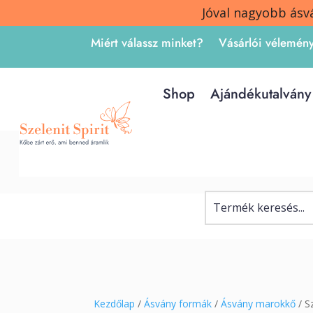
Jóval nagyobb ásv
Miért válassz minket?
Vásárlói vélemén
Shop
Ajándékutalvány
Kezdőlap
/
Ásvány formák
/
Ásvány marokkő
/ S