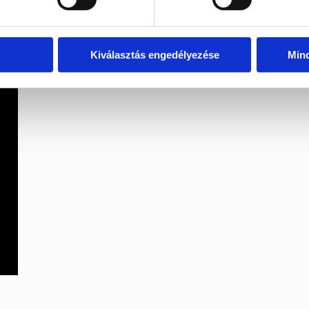
Kiválasztás engedélyezése
Min