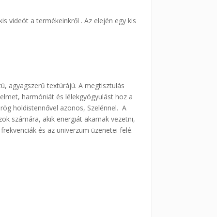
s videót a termékeinkről . Az elején egy kis
tú, agyagszerű textúrájú. A megtisztulás
édelmet, harmóniát és lélekgyógyulást hoz a
örög holdistennővel azonos, Szelénnel. A
azok számára, akik energiát akarnak vezetni,
frekvenciák és az univerzum üzenetei felé.