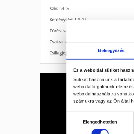
Szín:
fehér
Keménység:
1,5-2 !
Törés:
szilánkos, egyenetlen
Csakra
: korona
Beleegyezés
Csillagjegy:
bika
Ez a weboldal sütiket haszn
Sütiket használunk a tartal
weboldalforgalmunk elemzésé
weboldalhasználatra vonatko
számukra vagy az Ön által ha
Hozzájárulás
Elengedhetetlen
kiválasztása