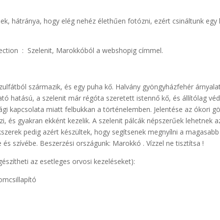
k, hátránya, hogy elég nehéz élethűen fotózni, ezért csináltunk egy ki
lection : Szelenit, Marokkóból a webshopig címmel.
szulfátból származik, és egy puha kő. Halvány gyöngyházfehér árnyala
tó hatású, a szelenit már régóta szeretett istennő kő, és állítólag v
ági kapcsolata miatt felbukkan a történelemben. Jelentése az ókori g
eszi, és gyakran ekként kezelik. A szelenit pálcák népszerűek lehetnek 
kszerek pedig azért készültek, hogy segítsenek megnyílni a magasabb 
és szívébe. Beszerzési országunk: Marokkó . Vízzel ne tisztítsa !
gészítheti az esetleges orvosi kezeléseket):
omcsillapító