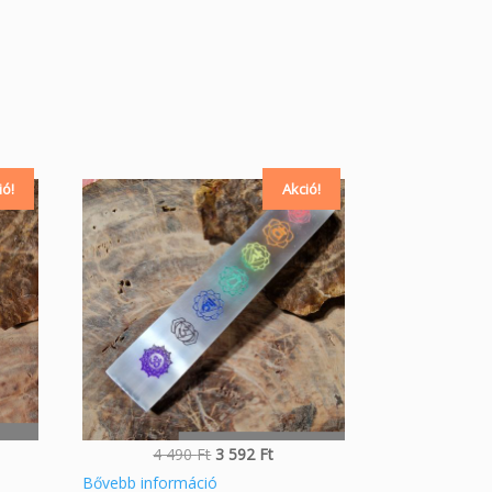
ió!
Akció!
ent
Original
Current
4 490
Ft
3 592
Ft
e
price
price
Bővebb információ