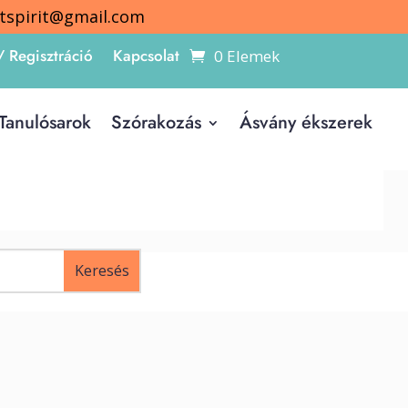
itspirit@gmail.com
/ Regisztráció
Kapcsolat
0 Elemek
Tanulósarok
Szórakozás
Ásvány ékszerek