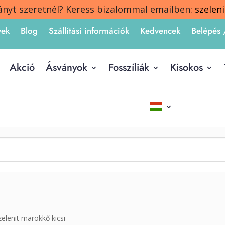
ányt szeretnél? Keress bizalommal emailben:
szelen
yek
Blog
Szállítási információk
Kedvencek
Belépés 
Akció
Ásványok
Fosszíliák
Kisokos
zelenit marokkő kicsi