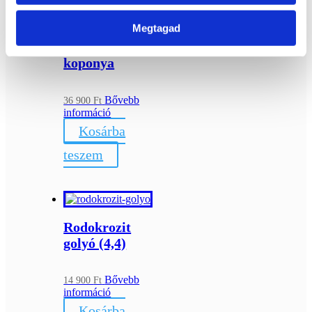
Megtagad
Fluorit ásvány
koponya
Bővebb
36 900
Ft
információ
Kosárba
teszem
Rodokrozit
golyó (4,4)
Bővebb
14 900
Ft
információ
Kosárba