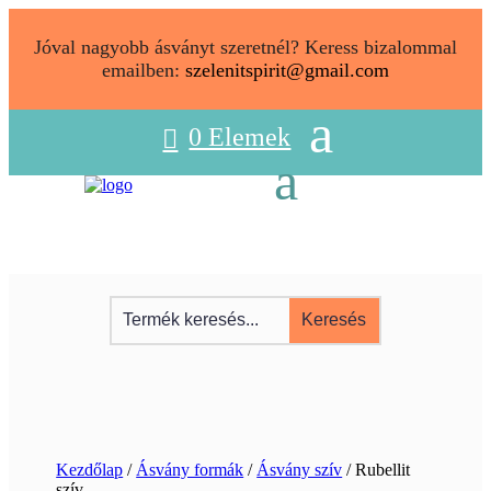
Jóval nagyobb ásványt szeretnél? Keress bizalommal
emailben:
szelenitspirit@gmail.com
0 Elemek
Kezdőlap
/
Ásvány formák
/
Ásvány szív
/ Rubellit
szív