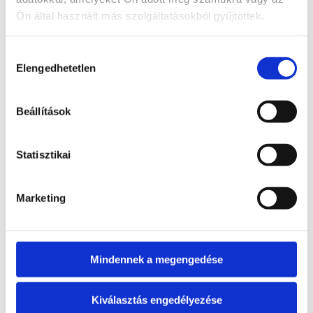
nappaliba látványos ásvány
Ön által használt más szolgáltatásokból gyűjtöttek.
dekorációnak
hálószobába harmonizáló energiákhoz
ajándéknak, ha valami igazán
Hozzájárulás
különlegeset szeretnél adni
Elengedhetetlen
kiválasztása
meditációhoz vagy spirituális térbe
Ha olyan ásványt keresel, ami egyszerre
Beállítások
gyönyörű, erős és jelentéssel teli, a rubellit
szív az egyik legjobb választás.
Amennyiben nagyobb ásványt
Statisztikai
szeretnél,keress bizalommal emailben.
Marketing
Kapcsolódó termékek
Érdekelhetnek még…
Mindennek a megengedése
Kapcsolódó termékek
Kiválasztás engedélyezése