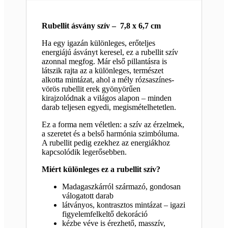
Rubellit ásvány szív – 7,8 x 6,7 cm
Ha egy igazán különleges, erőteljes
energiájú ásványt keresel, ez a rubellit szív
azonnal megfog. Már első pillantásra is
látszik rajta az a különleges, természet
alkotta mintázat, ahol a mély rózsaszínes-
vörös rubellit erek gyönyörűen
kirajzolódnak a világos alapon – minden
darab teljesen egyedi, megismételhetetlen.
Ez a forma nem véletlen: a szív az érzelmek,
a szeretet és a belső harmónia szimbóluma.
A rubellit pedig ezekhez az energiákhoz
kapcsolódik legerősebben.
Miért különleges ez a rubellit szív?
Madagaszkárról származó, gondosan
válogatott darab
látványos, kontrasztos mintázat – igazi
figyelemfelkeltő dekoráció
kézbe véve is érezhető, masszív,