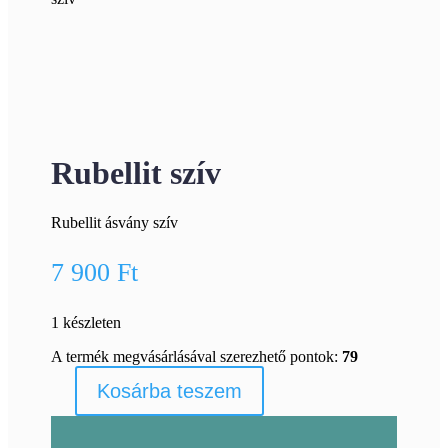
Rubellit szív
Rubellit ásvány szív
7 900
Ft
1 készleten
A termék megvásárlásával szerezhető pontok:
79
Kosárba teszem
Rubellit
szív
mennyiség