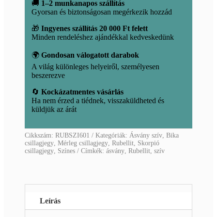
🚚
1–2 munkanapos szállítás
Gyorsan és biztonságosan megérkezik hozzád
🎁
Ingyenes szállítás 20 000 Ft felett
Minden rendeléshez ajándékkal kedveskedünk
🌍
Gondosan válogatott darabok
A világ különleges helyeiről, személyesen
beszerezve
🔄
Kockázatmentes vásárlás
Ha nem érzed a tiédnek, visszaküldheted és
küldjük az árát
Cikkszám:
RUBSZI601
Kategóriák:
Ásvány szív
,
Bika
csillagjegy
,
Mérleg csillagjegy
,
Rubellit
,
Skorpió
csillagjegy
,
Színes
Címkék:
ásvány
,
Rubellit
,
szív
Leírás