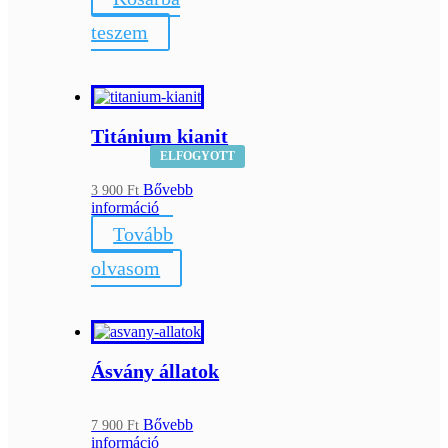
teszem
Titánium kianit
ELFOGYOTT
Bővebb
3 900
Ft
információ
Tovább
olvasom
Ásvány állatok
Bővebb
7 900
Ft
információ