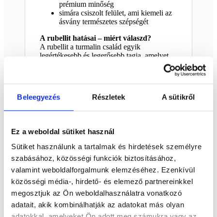
prémium minőség
simára csiszolt felület, ami kiemeli az
ásvány természetes szépségét
A rubellit hatásai – miért válaszd?
A rubellit a turmalin család egyik
legértékesebb és legerősebb tagja, amelyet
sokan az érzelmi egyensúly ásványaként
tartanak számon.
segíthet megnyitni a szívet és mélyebb
Beleegyezés
Részletek
A sütikről
érzelmi kapcsolatokat kialakítani
támogatja az önszeretetet és az
elfogadást
erősítheti a belső erőt és a szenvedélyt
Ez a weboldal sütiket használ
segíthet feldolgozni a múlt érzelmi
blokkjait
Sütiket használunk a tartalmak és hirdetések személyre
pozitív, élettel teli energiát hoz a térbe
szabásához, közösségi funkciók biztosításához,
Ez a rubellit szív nemcsak egy dekoráció,
valamint weboldalforgalmunk elemzéséhez. Ezenkívül
hanem egy olyan különleges darab, ami
közösségi média-, hirdető- és elemező partnereinkkel
energiájával és megjelenésével is hat rád és a
megosztjuk az Ön weboldalhasználatra vonatkozó
környezetedre.
adatait, akik kombinálhatják az adatokat más olyan
Hova ajánljuk?
adatokkal, amelyeket Ön adott meg számukra vagy az