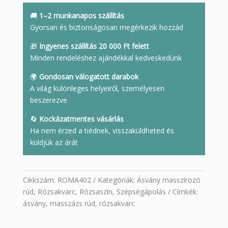
🚚
1–2 munkanapos szállítás
Gyorsan és biztonságosan megérkezik hozzád
🎁
Ingyenes szállítás 20 000 Ft felett
Minden rendeléshez ajándékkal kedveskedünk
🌍
Gondosan válogatott darabok
A világ különleges helyeiről, személyesen
beszerezve
🔄
Kockázatmentes vásárlás
Ha nem érzed a tiédnek, visszaküldheted és
küldjük az árát
Cikkszám:
ROMA402
Kategóriák:
Ásvány masszírozó
rúd
,
Rózsakvarc
,
Rózsaszín
,
Szépségápolás
Címkék:
ásvány
,
masszázs rúd
,
rózsakvarc