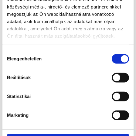
price
price
price
price
Bővebb információ
Bővebb információ
közösségi média-, hirdető- és elemező partnereinkkel
was:
is:
was:
is:
megosztjuk az Ön weboldalhasználatra vonatkozó
2
1
2
1
Tovább
Tovább
adatait, akik kombinálhatják az adatokat más olyan
200 Ft.
760 Ft.
490 Ft.
992 Ft.
adatokkal, amelyeket Ön adott meg számukra vagy az
olvasom
olvasom
Ön által használt más szolgáltatásokból gyűjtöttek.
Hozzájárulás
Elengedhetetlen
kiválasztása
Akció!
Szelenit szappan
Original
Current
2 900
Ft
2 320
Ft
Beállítások
price
price
Bővebb információ
was:
is:
Statisztikai
2
2
Kosárba
900 Ft.
320 Ft.
teszem
Marketing