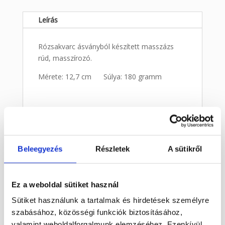
Leírás
Rózsakvarc ásványból készített masszázs
rúd, masszírozó.
Mérete: 12,7 cm Súlya: 180 gramm
Kapcsolódó termékek
Beleegyezés
Részletek
A sütikről
Érdekelhetnek még…
Ez a weboldal sütiket használ
Akció!
Akció!
Sütiket használunk a tartalmak és hirdetések személyre
Szelenit szív kicsi
Szelenit szögletes kúp
szabásához, közösségi funkciók biztosításához,
Original
Current
Original
Current
2 200
Ft
1 760
Ft
2 490
Ft
1 992
Ft
ELFOGYOTT
ELFOGYOTT
valamint weboldalforgalmunk elemzéséhez. Ezenkívül