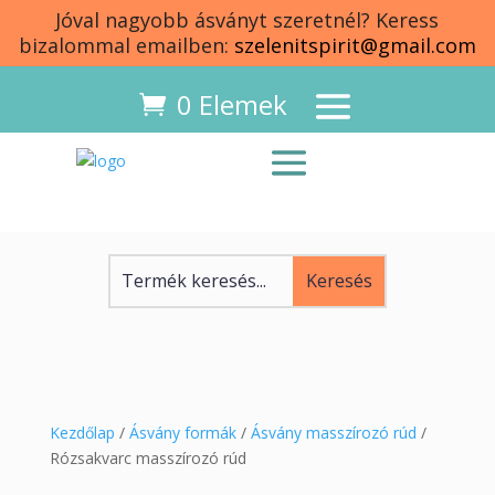
Jóval nagyobb ásványt szeretnél? Keress
bizalommal emailben:
szelenitspirit@gmail.com
0 Elemek
Kezdőlap
/
Ásvány formák
/
Ásvány masszírozó rúd
/
Rózsakvarc masszírozó rúd