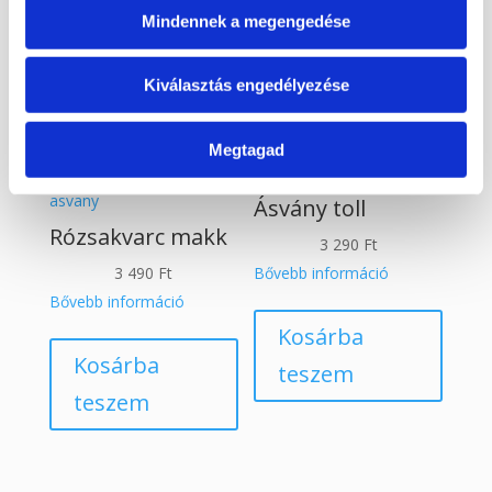
Mindennek a megengedése
Érdekelhetnek még…
Kiválasztás engedélyezése
Kapcsolódó termékek
Megtagad
Ásvány toll
Rózsakvarc makk
3 290
Ft
3 490
Ft
Bővebb információ
Bővebb információ
Kosárba
Kosárba
teszem
teszem