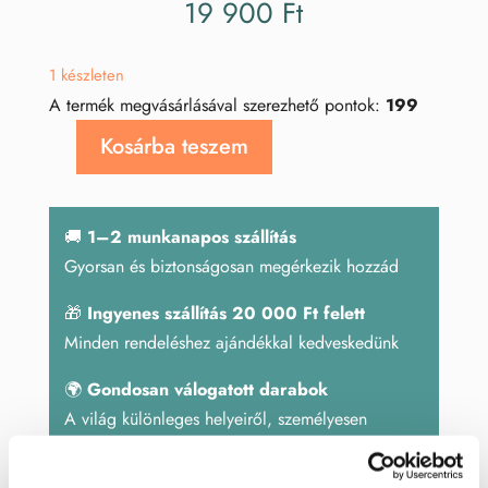
19 900
Ft
1 készleten
A termék megvásárlásával szerezhető pontok:
199
Kosárba teszem
Rózsakvarc
bulldog
mennyiség
🚚
1–2 munkanapos szállítás
Gyorsan és biztonságosan megérkezik hozzád
🎁
Ingyenes szállítás 20 000 Ft felett
Minden rendeléshez ajándékkal kedveskedünk
🌍
Gondosan válogatott darabok
A világ különleges helyeiről, személyesen
beszerezve