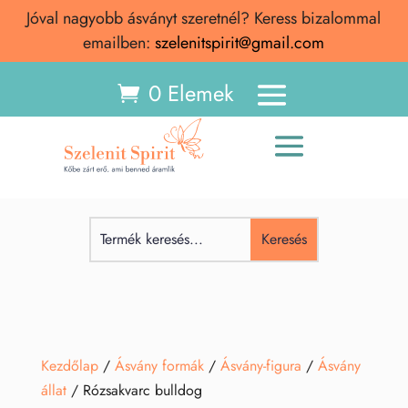
Jóval nagyobb ásványt szeretnél? Keress bizalommal
emailben:
szelenitspirit@gmail.com
0 Elemek
Kezdőlap
/
Ásvány formák
/
Ásvány-figura
/
Ásvány
állat
/ Rózsakvarc bulldog