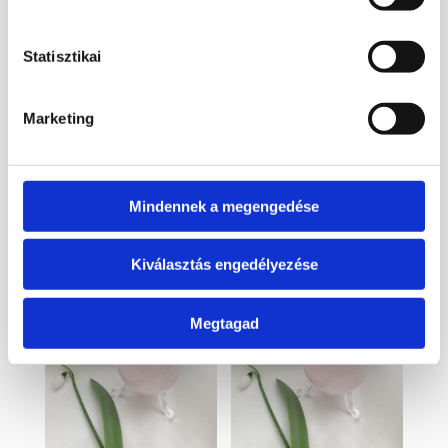
Statisztikai
Kapcsolódó termékek
Marketing
Érdekelhetnek még…
Mindennek a megengedése
Kiválasztás engedélyezése
Megtagad