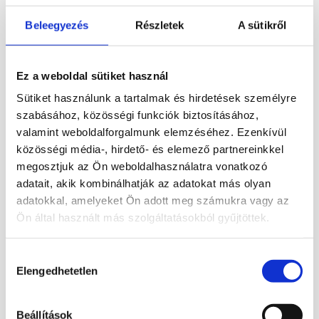
🔄
Kockázatmentes vásárlás
Ha nem érzed a tiédnek, visszaküldheted és
Beleegyezés
Részletek
A sütikről
küldjük az árát
Ez a weboldal sütiket használ
Cikkszám:
BULL202
Kategóriák:
Ásvány állat
,
Dekoráció
,
Sütiket használunk a tartalmak és hirdetések személyre
szabásához, közösségi funkciók biztosításához,
Dísztárgyak
,
Gyerekeknek
,
Rózsakvarc
,
Rózsaszín
valamint weboldalforgalmunk elemzéséhez. Ezenkívül
Címkék:
ásvány
,
aura
,
bulldog
,
kutya
,
rózsakvarc
közösségi média-, hirdető- és elemező partnereinkkel
megosztjuk az Ön weboldalhasználatra vonatkozó
adatait, akik kombinálhatják az adatokat más olyan
adatokkal, amelyeket Ön adott meg számukra vagy az
Leírás
Ön által használt más szolgáltatásokból gyűjtöttek.
Rózsakvarc aura ásványból ,kézzel faragott
Hozzájárulás
bulldog.
Elengedhetetlen
kiválasztása
Mérete: 6 x 4 cm
Beállítások