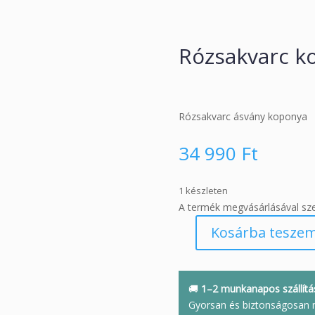
Rózsakvarc k
Rózsakvarc ásvány koponya
34 990
Ft
1 készleten
A termék megvásárlásával sz
Kosárba tesze
Rózsakvarc
koponya
mennyiség
🚚
1–2 munkanapos szállítá
Gyorsan és biztonságosan 