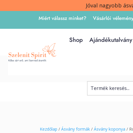
Jóval nagyobb ásv
Miért válassz minket?
Vásárlói vélemén
Shop
Ajándékutalvány
Kezdőlap
/
Ásvány formák
/
Ásvány koponya
/ R