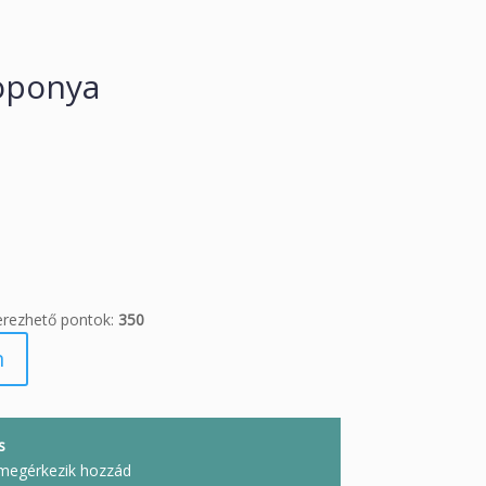
oponya
erezhető pontok:
350
m
s
megérkezik hozzád