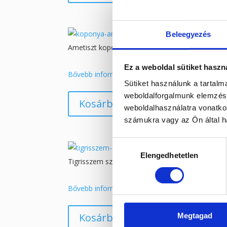
Beleegyezés
Ametiszt koponyában
3 900
Ft
Ez a weboldal sütiket haszn
Bővebb információ
Sütiket használunk a tartal
weboldalforgalmunk elemzésé
Kosárba teszem
weboldalhasználatra vonatko
számukra vagy az Ön által ha
Hozzájárulás
Elengedhetetlen
kiválasztása
Tigrisszem szörnyecske
4 990
Ft
Bővebb információ
Kosárba teszem
Megtagad