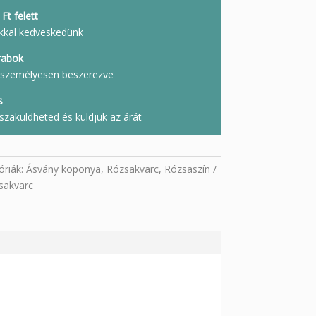
Ft felett
kkal kedveskedünk
rabok
l, személyesen beszerezve
s
szaküldheted és küldjük az árát
óriák:
Ásvány koponya
,
Rózsakvarc
,
Rózsaszín
sakvarc