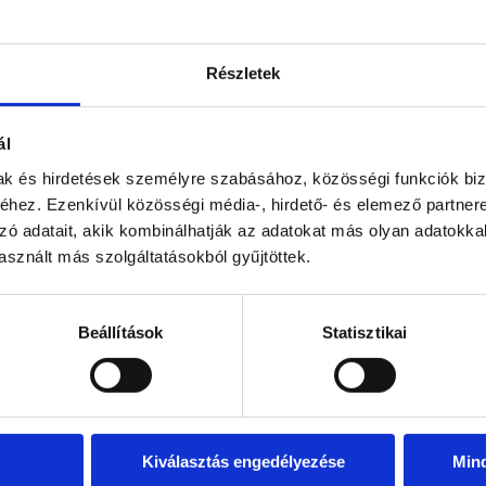
Részletek
ál
mak és hirdetések személyre szabásához, közösségi funkciók biz
hez. Ezenkívül közösségi média-, hirdető- és elemező partner
zó adatait, akik kombinálhatják az adatokat más olyan adatokka
sznált más szolgáltatásokból gyűjtöttek.
Beállítások
Statisztikai
Kiválasztás engedélyezése
Min