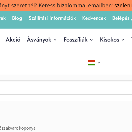
ányt szeretnél? Keress bizalommal emailben:
szelen
yek
Blog
Szállítási információk
Kedvencek
Belépés 
Akció
Ásványok
Fosszíliák
Kisokos
ózsakvarc koponya