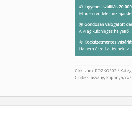
🎁
Ingyenes szállítás 20 000 
Minden rendeléshez ajándé
🌍
Gondosan válogatott da
A világ különleges helyeirő
🔄
Kockázatmentes vásárlá
Ha nem érzed a tiédnek, vis
Cikkszám:
ROZKO502
Kateg
Címkék:
ásvány
,
koponya
,
róz