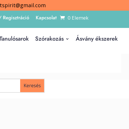
itspirit@gmail.com
/ Regisztráció
Kapcsolat
0 Elemek
Tanulósarok
Szórakozás
Ásvány ékszerek