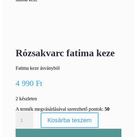
Rózsakvarc fatima keze
Fatima keze ásványból
4 990
Ft
2 készleten
A termék megvásárlásával szerezhető pontok:
50
Rózsakvarc
Kosárba teszem
fatima
keze
mennyiség