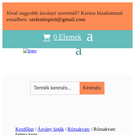
Jóval nagyobb ásványt szeretnél? Keress bizalommal
emailben:
szelenitspirit@gmail.com
0 Elemek
Kezdőlap
/
Ásvány fajták
/
Rózsakvarc
/ Rózsakvarc
fatima keze