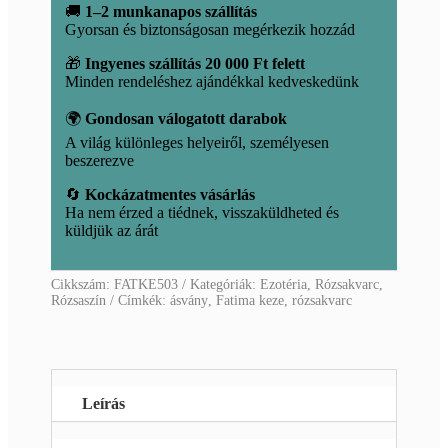
🚚
1–2 munkanapos szállítás
Gyorsan és biztonságosan megérkezik hozzád
🎁
Ingyenes szállítás 20 000 Ft felett
Minden rendeléshez ajándékkal kedveskedünk
🌍
Gondosan válogatott darabok
A világ különleges helyeiről, személyesen
beszerezve
🔄
Kockázatmentes vásárlás
Ha nem érzed a tiédnek, visszaküldheted és
küldjük az árát
Cikkszám:
FATKE503
Kategóriák:
Ezotéria
,
Rózsakvarc
,
Rózsaszín
Címkék:
ásvány
,
Fatima keze
,
rózsakvarc
Leírás