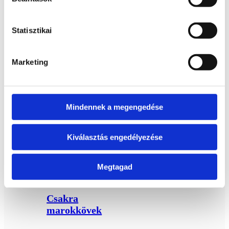
Kapcsolódó termékek
Statisztikai
Obszidián golyó
Marketing
5 cm
Bővebb
3 900
Ft
információ
Mindennek a megengedése
Kosárba
teszem
Kiválasztás engedélyezése
Megtagad
Csakra
marokkövek