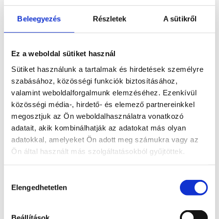
információ
Kosárba
Beleegyezés
Részletek
A sütikről
teszem
Ez a weboldal sütiket használ
Sütiket használunk a tartalmak és hirdetések személyre
szabásához, közösségi funkciók biztosításához,
Lepidolit
valamint weboldalforgalmunk elemzéséhez. Ezenkívül
közösségi média-, hirdető- és elemező partnereinkkel
fatima keze
megosztjuk az Ön weboldalhasználatra vonatkozó
adatait, akik kombinálhatják az adatokat más olyan
Bővebb
4 990
Ft
információ
adatokkal, amelyeket Ön adott meg számukra vagy az
Kosárba
Ön által használt más szolgáltatásokból gyűjtöttek.
teszem
Hozzájárulás
Elengedhetetlen
kiválasztása
Érdekelhetnek még…
Beállítások