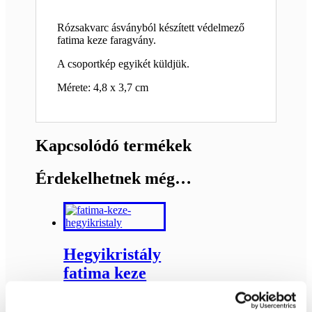
Rózsakvarc ásványból készített védelmező
fatima keze faragvány.
A csoportkép egyikét küldjük.
Mérete: 4,8 x 3,7 cm
Kapcsolódó termékek
Érdekelhetnek még…
Hegyikristály
fatima keze
Bővebb
4 990
Ft