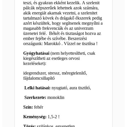
teszi, és gyakran ekként kezelik. A szelenit
pálcák népszerűek lehetnek azok számára,
akik energiát akarnak vezetni, a szelenitet
tartalmazó kövek és drágakő ékszerek pedig
azért készültek, hogy segítsenek megnyílni a
magasabb frekvenciák és az univerzum
üzenetei felé. Békét és tisztaságot hozva az
ember fejébe és szívébe. Beszerzési
országunk: Marokkó . Vízzel ne tisztítsa !
Gyógyhatásai
(nem helyettesítheti, csak
kiegészítheti az esetleges orvosi
kezeléseket):
idegrendszer, stressz, méregtelenítő,
fájdalomcsillapító
Lelki hatásai:
nyugtató, aura tisztító,
Szerkezete:
monoklin
Szín:
fehér
Keménység:
1,5-2 !
Törés:
szilánkos, egyenetlen