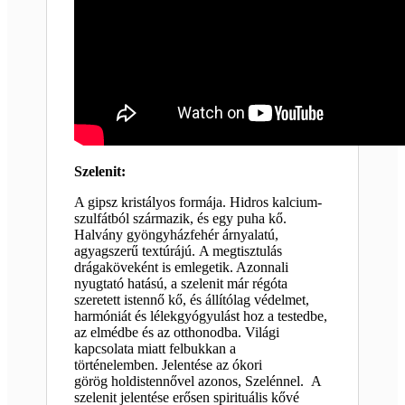
Szelenit:
A gipsz kristályos formája. Hidros kalcium-
szulfátból származik, és egy puha kő.
Halvány gyöngyházfehér árnyalatú,
agyagszerű textúrájú. A megtisztulás
drágaköveként is emlegetik. Azonnali
nyugtató hatású, a szelenit már régóta
szeretett istennő kő, és állítólag védelmet,
harmóniát és lélekgyógyulást hoz a testedbe,
az elmédbe és az otthonodba. Világi
kapcsolata miatt felbukkan a
történelemben. Jelentése az ókori
görög holdistennővel azonos, Szelénnel. A
szelenit jelentése erősen spirituális kővé