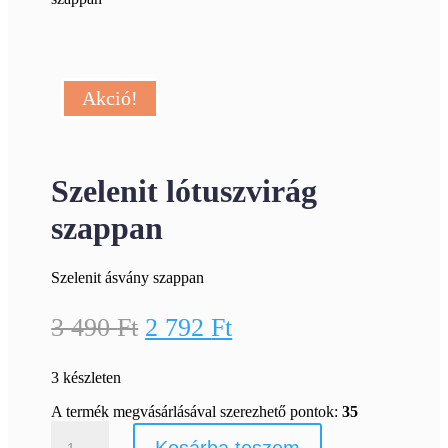
Akció!
Szelenit lótuszvirág
szappan
Szelenit ásvány szappan
Original
Current
3 490
Ft
2 792
Ft
price
price
3 készleten
was:
is:
3
2
A termék megvásárlásával szerezhető pontok:
35
Szelenit
490 Ft.
792 Ft.
lótuszvirág