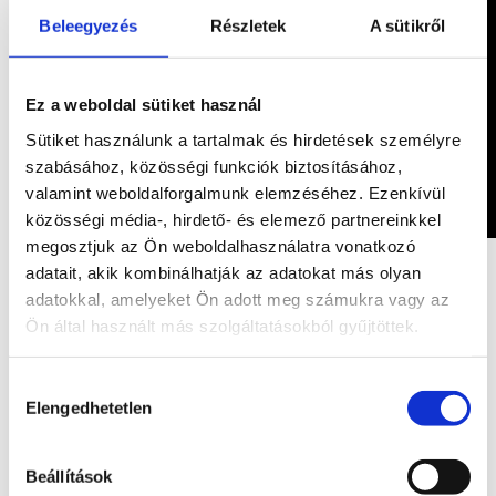
Beleegyezés
Részletek
A sütikről
Ez a weboldal sütiket használ
Sütiket használunk a tartalmak és hirdetések személyre
szabásához, közösségi funkciók biztosításához,
valamint weboldalforgalmunk elemzéséhez. Ezenkívül
közösségi média-, hirdető- és elemező partnereinkkel
megosztjuk az Ön weboldalhasználatra vonatkozó
adatait, akik kombinálhatják az adatokat más olyan
Kapcsolódó termékek
adatokkal, amelyeket Ön adott meg számukra vagy az
Ön által használt más szolgáltatásokból gyűjtöttek.
Érdekelhetnek még…
Hozzájárulás
Akció!
Elengedhetetlen
kiválasztása
Szelenit
ELFOGYOTT
korong
Beállítások