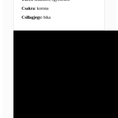
Csakra
: korona
Csillagjegy:
bika