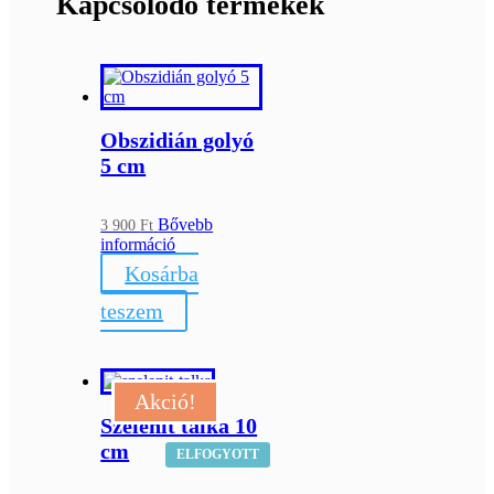
Kapcsolódó termékek
Obszidián golyó
5 cm
Bővebb
3 900
Ft
információ
Kosárba
teszem
Akció!
Szelenit tálka 10
cm
ELFOGYOTT