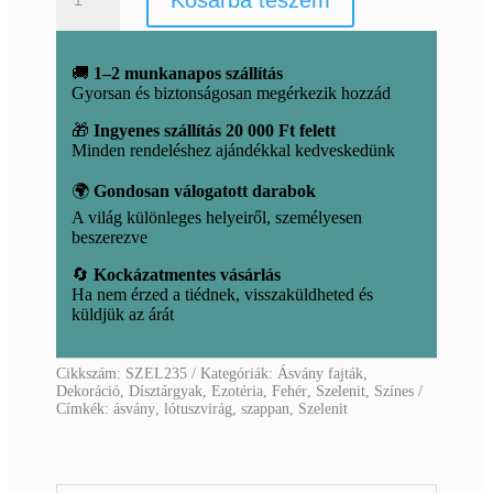
Kosárba teszem
szappan
mennyiség
🚚
1–2 munkanapos szállítás
Gyorsan és biztonságosan megérkezik hozzád
🎁
Ingyenes szállítás 20 000 Ft felett
Minden rendeléshez ajándékkal kedveskedünk
🌍
Gondosan válogatott darabok
A világ különleges helyeiről, személyesen
beszerezve
🔄
Kockázatmentes vásárlás
Ha nem érzed a tiédnek, visszaküldheted és
küldjük az árát
Cikkszám:
SZEL235
Kategóriák:
Ásvány fajták
,
Dekoráció
,
Dísztárgyak
,
Ezotéria
,
Fehér
,
Szelenit
,
Színes
Címkék:
ásvány
,
lótuszvirág
,
szappan
,
Szelenit