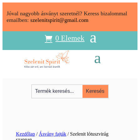
Jóval nagyobb ásványt szeretnél? Keress bizalommal
emailben:
szelenitspirit@gmail.com
0 Elemek
Kezdőlap
/
Ásvány fajták
/ Szelenit lótuszvirág
szappan