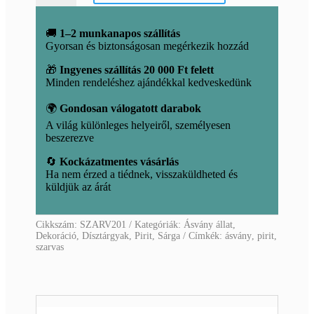
🚚
1–2 munkanapos szállítás
Gyorsan és biztonságosan megérkezik hozzád
🎁
Ingyenes szállítás 20 000 Ft felett
Minden rendeléshez ajándékkal kedveskedünk
🌍
Gondosan válogatott darabok
A világ különleges helyeiről, személyesen
beszerezve
🔄
Kockázatmentes vásárlás
Ha nem érzed a tiédnek, visszaküldheted és
küldjük az árát
Cikkszám:
SZARV201
Kategóriák:
Ásvány állat
,
Dekoráció
,
Dísztárgyak
,
Pirit
,
Sárga
Címkék:
ásvány
,
pirit
,
szarvas