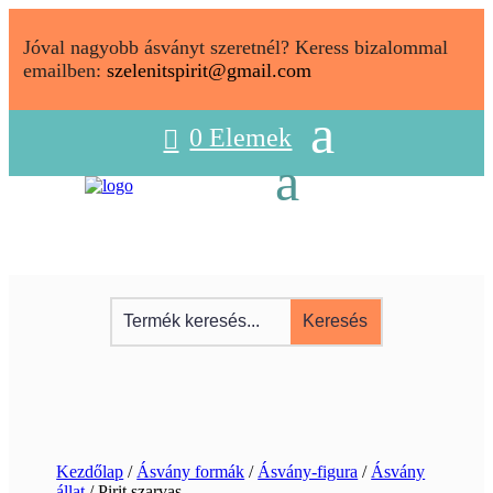
Jóval nagyobb ásványt szeretnél? Keress bizalommal
emailben:
szelenitspirit@gmail.com
0 Elemek
Kezdőlap
/
Ásvány formák
/
Ásvány-figura
/
Ásvány
állat
/ Pirit szarvas