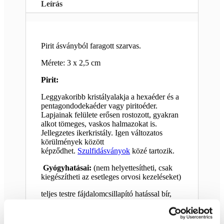
Leírás
Pirit ásványból faragott szarvas.
Mérete: 3 x 2,5 cm
Pirit:
Leggyakoribb kristályalakja a hexaéder és a
pentagondodekaéder vagy piritoéder.
Lapjainak felülete erősen rostozott, gyakran
alkot tömeges, vaskos halmazokat is.
Jellegzetes ikerkristály. Igen változatos
körülmények között
képződhet.
Szulfidásványok
közé tartozik.
Gyógyhatásai:
(nem helyettesítheti, csak
kiegészítheti az esetleges orvosi kezeléseket)
teljes testre fájdalomcsillapító hatással bír,
fáradság ellen, kimerültségre, légúti
megbetegedésekre