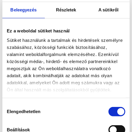
Lelki hatásai:
növeli az önbecsülést
Beleegyezés
Részletek
A sütikről
Szerkezete: köbös
Szín: aranysárga, fakósárga, sárga
Ez a weboldal sütiket használ
Keménység: 6 - 6,5
Sütiket használunk a tartalmak és hirdetések személyre
Törés: kagylós, egyenetlen
szabásához, közösségi funkciók biztosításához,
Csillagjegy: oroszlán
valamint weboldalforgalmunk elemzéséhez. Ezenkívül
közösségi média-, hirdető- és elemező partnereinkkel
Csakra: napfonat csakra
megosztjuk az Ön weboldalhasználatra vonatkozó
Elem: tűz
adatait, akik kombinálhatják az adatokat más olyan
adatokkal, amelyeket Ön adott meg számukra vagy az
Ön által használt más szolgáltatásokból gyűjtöttek.
Hozzájárulás
Kapcsolódó termékek
Elengedhetetlen
kiválasztása
Érdekelhetnek még…
Beállítások