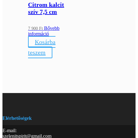
Citrom kalcit
szív 7,5 cm
Bővebb
7 900
Ft
információ
Kosárba
teszem
Elérhetőségek
E-mail:
szelenitspirit@gmail.com