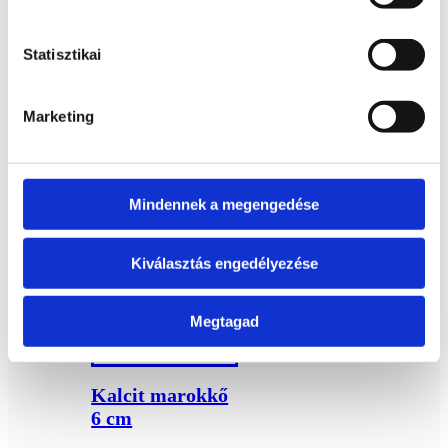
Kapcsolódó termékek
Statisztikai
Citrom kalcit
Marketing
szív 7,5 cm
Bővebb
7 900
Ft
Mindennek a megengedése
információ
Kosárba
Kiválasztás engedélyezése
teszem
Megtagad
Kalcit marokkő
6 cm