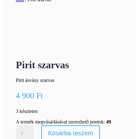
Pirit szarvas
Pirit ásvány szarvas
4 900
Ft
3 készleten
A termék megvásárlásával szerezhető pontok:
49
Pirit
Kosárba teszem
szarvas
mennyiség