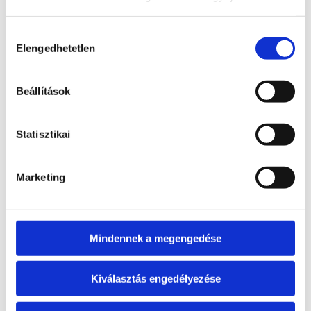
ELFOGYOTT
Bővebb
3 900
Ft
Hozzájárulás
információ
Elengedhetetlen
kiválasztása
Tovább
olvasom
Beállítások
Statisztikai
Ásvány buddha
Marketing
Bővebb
16 900
Ft
információ
Kosárba
Mindennek a megengedése
teszem
Kiválasztás engedélyezése