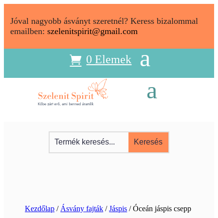
Jóval nagyobb ásványt szeretnél? Keress bizalommal
emailben:
szelenitspirit@gmail.com
0 Elemek
Kezdőlap
/
Ásvány fajták
/
Jáspis
/ Óceán jáspis csepp