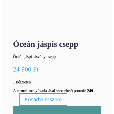
Óceán jáspis csepp
Óceán jáspis ásvány csepp
24 900
Ft
1 készleten
A termék megvásárlásával szerezhető pontok:
249
Kosárba teszem
Óceán
jáspis
csepp