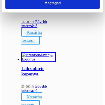
Megtagad
Rodokrozit
golyó (4,4)
Bővebb
14 900
Ft
információ
Kosárba
teszem
Labradorit
koponya
Bővebb
33 900
Ft
információ
Kosárba
teszem