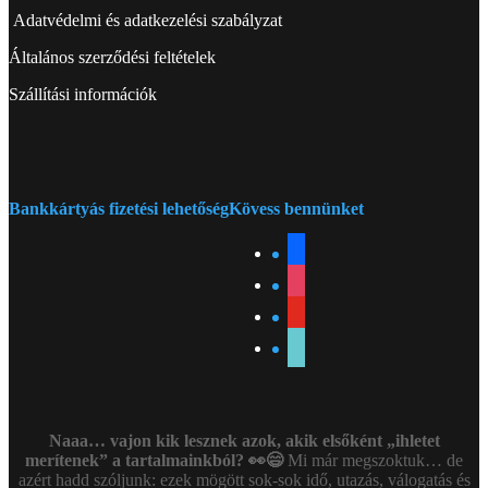
Adatvédelmi és adatkezelési szabályzat
Általános szerződési feltételek
Szállítási információk
Bankkártyás fizetési lehetőség
Kövess bennünket
facebook
instagram
youtube
tiktok
Naaa… vajon kik lesznek azok, akik elsőként „ihletet
merítenek” a tartalmainkból? 👀😄
Mi már megszoktuk… de
azért hadd szóljunk: ezek mögött sok-sok idő, utazás, válogatás és