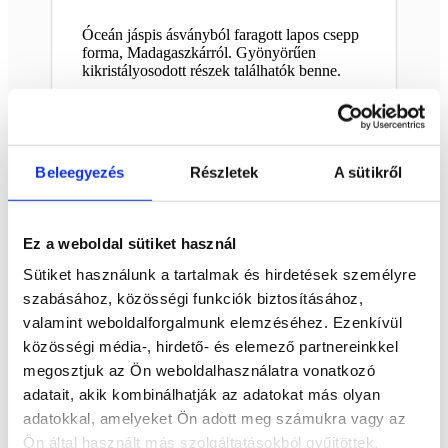
Óceán jáspis ásványból faragott lapos csepp
forma, Madagaszkárról. Gyönyörűen
kikristályosodott részek találhatók benne.
Mérete: 16,5 x 10 x 1,8 cm
Termék megtekinthető Pinterest és Instagram
oldalunkon.
Beleegyezés
Részletek
A sütikről
Kapcsolódó termékek
Ez a weboldal sütiket használ
Sütiket használunk a tartalmak és hirdetések személyre
Érdekelhetnek még…
szabásához, közösségi funkciók biztosításához,
valamint weboldalforgalmunk elemzéséhez. Ezenkívül
Kapcsolódó termékek
közösségi média-, hirdető- és elemező partnereinkkel
megosztjuk az Ön weboldalhasználatra vonatkozó
adatait, akik kombinálhatják az adatokat más olyan
adatokkal, amelyeket Ön adott meg számukra vagy az
Titánium kianit
Ön által használt más szolgáltatásokból gyűjtöttek.