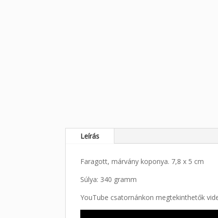
Leírás
Faragott, márvány koponya. 7,8 x 5 cm
Súlya: 340 gramm
YouTube csatornánkon megtekinthetők videó