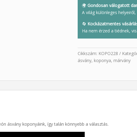
🌍
Gondosan válogatott da
A világ különleges helyeirő
🔄
Kockázatmentes vásárlá
Ha nem érzed a tiédnek, vis
Cikkszám:
KOPO228
Kategór
ásvány
,
koponya
,
márvány
n ásvány koponyáink, így talán könnyebb a választás.