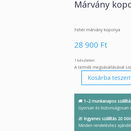
Márvány kop
Fehér márvány koponya
28 900
Ft
1 készleten
A termék megvásárlásával sz
Kosárba tesze
Márvány
koponya
mennyiség
🚚
1–2 munkanapos szállítá
Gyorsan és biztonságosan 
🎁
Ingyenes szállítás 20 000 
Minden rendeléshez ajándé