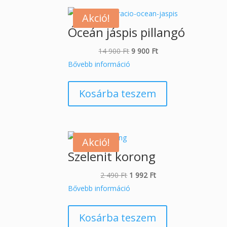
Akció!
Óceán jáspis pillangó
Original
Current
14 900
Ft
9 900
Ft
price
price
Bővebb információ
was:
is:
14
9
Kosárba teszem
900 Ft.
900 Ft.
Akció!
Szelenit korong
Original
Current
2 490
Ft
1 992
Ft
price
price
Bővebb információ
was:
is:
2
1
Kosárba teszem