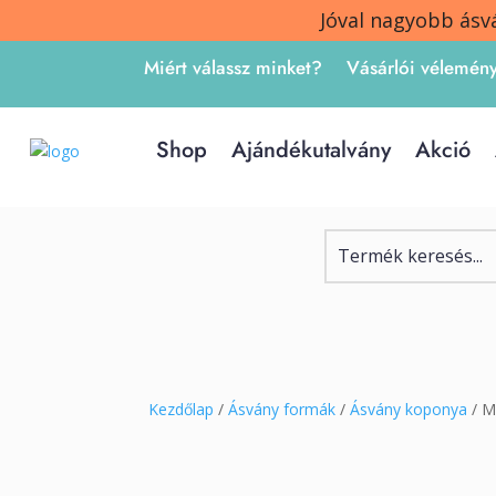
Jóval nagyobb ásv
Miért válassz minket?
Vásárlói vélemén
Shop
Ajándékutalvány
Akció
Kezdőlap
/
Ásvány formák
/
Ásvány koponya
/ M