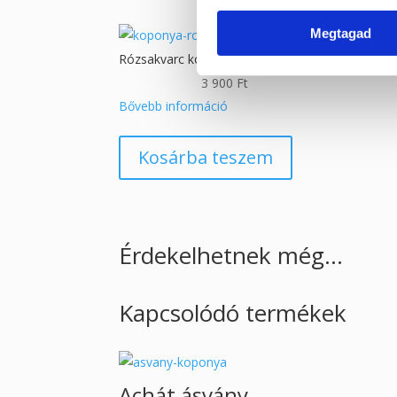
Megtagad
Rózsakvarc koponyában
3 900
Ft
Bővebb információ
Kosárba teszem
Érdekelhetnek még…
Kapcsolódó termékek
Achát ásvány