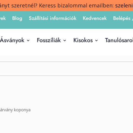
ányt szeretnél? Keress bizalommal emailben:
szelen
yek
Blog
Szállítási információk
Kedvencek
Belépés 
Ásványok
Fosszíliák
Kisokos
Tanulósaro
árvány koponya