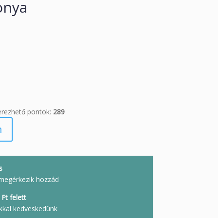
onya
erezhető pontok:
289
m
s
megérkezik hozzád
Ft felett
kkal kedveskedünk