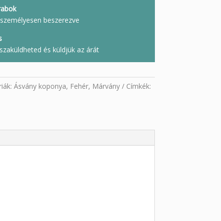
rabok
l, személyesen beszerezve
s
szaküldheted és küldjük az árát
iák:
Ásvány koponya
,
Fehér
,
Márvány
Címkék: