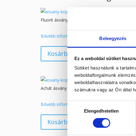
Fluorit ásvány koponya
36 900
Ft
Bővebb információ
Beleegyezés
Kosárba teszem
Ez a weboldal sütiket haszn
Sütiket használunk a tartal
weboldalforgalmunk elemzésé
weboldalhasználatra vonatko
Achát ásvány koponya
számukra vagy az Ön által ha
21 900
Ft
Hozzájárulás
Bővebb információ
Elengedhetetlen
kiválasztása
Kosárba teszem