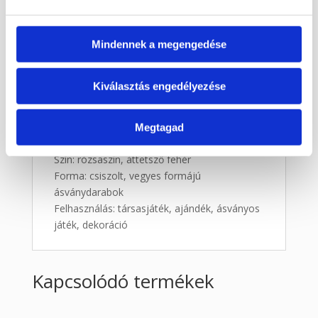
készlet kerül kiküldésre, így pontosan ezt az
egyedi darabot kapod meg.
Mindennek a megengedése
Tulajdonságok:
Termék típusa: malom játék ásvány bábukkal
Anyag: rózsakvarc ásvány, roppantott
Kiválasztás engedélyezése
hegyikristály ásvány
Bábuk száma: 18 db ásvány bábu
Tartozék: malom játéktábla, kis textil tároló
Megtagad
szütyő
Szín: rózsaszín, áttetsző fehér
Forma: csiszolt, vegyes formájú
ásványdarabok
Felhasználás: társasjáték, ajándék, ásványos
játék, dekoráció
Kapcsolódó termékek