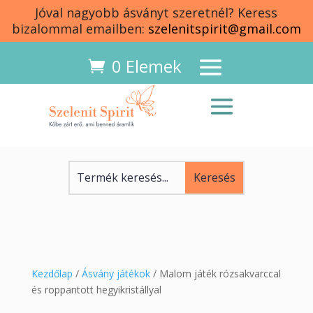
Jóval nagyobb ásványt szeretnél? Keress
bizalommal emailben:
szelenitspirit@gmail.com
0 Elemek
Kezdőlap
/
Ásvány játékok
/ Malom játék rózsakvarccal
és roppantott hegyikristállyal