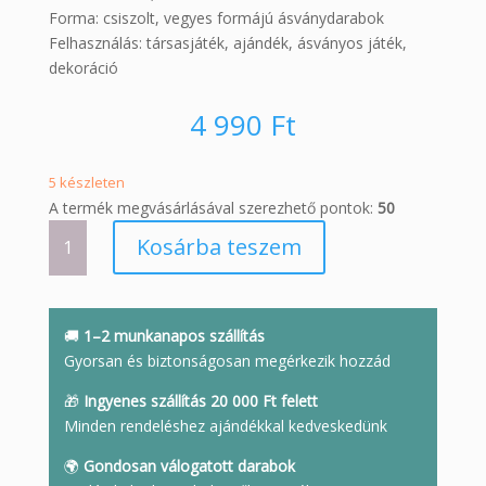
Forma: csiszolt, vegyes formájú ásványdarabok
Felhasználás: társasjáték, ajándék, ásványos játék,
dekoráció
4 990
Ft
5 készleten
A termék megvásárlásával szerezhető pontok:
50
Malom
Kosárba teszem
játék
rózsakvarccal
és
roppantott
🚚
1–2 munkanapos szállítás
hegyikristállyal
Gyorsan és biztonságosan megérkezik hozzád
mennyiség
🎁
Ingyenes szállítás 20 000 Ft felett
Minden rendeléshez ajándékkal kedveskedünk
🌍
Gondosan válogatott darabok