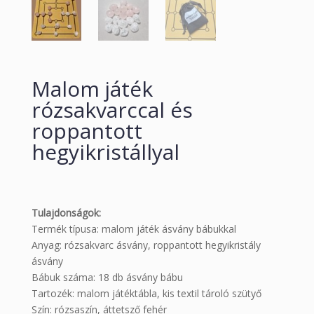
Malom játék
rózsakvarccal és
roppantott
hegyikristállyal
Tulajdonságok:
Termék típusa: malom játék ásvány bábukkal
Anyag: rózsakvarc ásvány, roppantott hegyikristály
ásvány
Bábuk száma: 18 db ásvány bábu
Tartozék: malom játéktábla, kis textil tároló szütyő
Szín: rózsaszín, áttetsző fehér