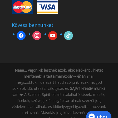
Kövess bennünket
facebook
instagram
youtube
tiktok
Naaa… vajon kik lesznek azok, akik elsőként „ihletet
merítenek” a tartalmainkból? 👀😄
Mi már
megszoktuk… de azért hadd szóljunk: ezek mögött
sok-sok idő, utazás, válogatás és
SAJÁT kreatív munka
van ❤️ A Szelenit Spirit oldalán található képek, mesék,
játékok, szövegek és egyéb tartalmak szerzői jogi
védelem alatt állnak, és időbélyeggel igazoltan hozzánk
tartoznak. Másolás jogi következményeket