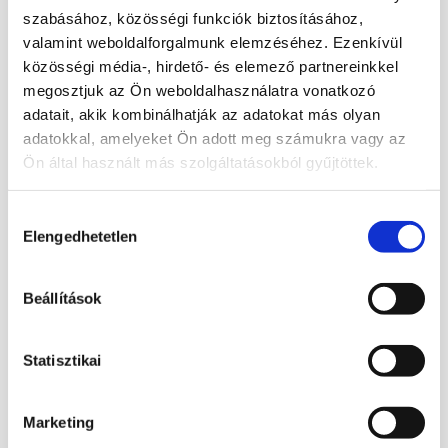
dekorációs darabként is. Nemcsak játszani
szabásához, közösségi funkciók biztosításához,
lehet vele, hanem nagyon mutatósan néz ki
valamint weboldalforgalmunk elemzéséhez. Ezenkívül
asztalon, polcon vagy egy hangulatos játék
közösségi média-, hirdető- és elemező partnereinkkel
sarokban is. A kis tároló szütyő praktikus
megosztjuk az Ön weboldalhasználatra vonatkozó
megoldás, mert az ásvány bábuk könnyen
adatait, akik kombinálhatják az adatokat más olyan
egyben tarthatók benne.
adatokkal, amelyeket Ön adott meg számukra vagy az
A rózsakvarc az egyik legismertebb rózsaszín
Ön által használt más szolgáltatásokból gyűjtöttek.
ásvány, amelyet sokan a kedvesség, a
harmónia és a lágy energiák kövének
Hozzájárulás
tartanak. A hegyikristály ezzel szemben tiszta,
Elengedhetetlen
kiválasztása
áttetsző megjelenésével vált népszerűvé. A
roppantott változat különleges fénytörése
Beállítások
miatt még dekoratívabb hatású.
Mivel az ásványok valódi kőből készülnek,
minden darab egyedi színű, mintázatú és
Statisztikai
formájú. Pont ettől lesz a játék sokkal
különlegesebb, mint egy hagyományos
Marketing
bábukészlet. A termékfotón látható ásvány