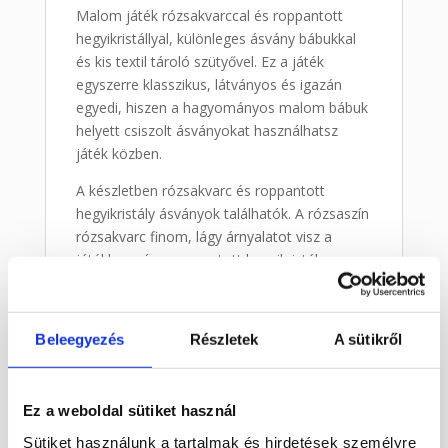
Malom játék rózsakvarccal és roppantott
hegyikristállyal, különleges ásvány bábukkal
és kis textil tároló szütyővel. Ez a játék
egyszerre klasszikus, látványos és igazán
egyedi, hiszen a hagyományos malom bábuk
helyett csiszolt ásványokat használhatsz
játék közben.
A készletben rózsakvarc és roppantott
hegyikristály ásványok találhatók. A rózsaszín
rózsakvarc finom, lágy árnyalatot visz a
játékba, míg a roppantott hegyikristály
áttetsző, repedezett hatású felülete
különösen látványos. A két ásvány szépen
elkülönül egymástól, így játék közben is
Beleegyezés
Részletek
A sütikről
könnyen megkülönböztethetőek a bábuk.
Ez az ásvány malom játék jó választás lehet
Ez a weboldal sütiket használ
családi játékhoz, ajándéknak,
ásványkedvelőknek vagy különleges
Sütiket használunk a tartalmak és hirdetések személyre