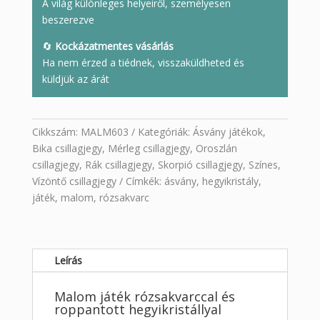
A világ különleges helyeiről, személyesen
beszerezve
🔄
Kockázatmentes vásárlás
Ha nem érzed a tiédnek, visszaküldheted és
küldjük az árát
Cikkszám:
MALM603
Kategóriák:
Ásvány játékok
,
Bika csillagjegy
,
Mérleg csillagjegy
,
Oroszlán
csillagjegy
,
Rák csillagjegy
,
Skorpió csillagjegy
,
Színes
,
Vízöntő csillagjegy
Címkék:
ásvány
,
hegyikristály
,
játék
,
malom
,
rózsakvarc
Leírás
Malom játék rózsakvarccal és
roppantott hegyikristállyal