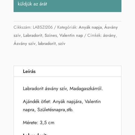
küldjük az árát
Cikkszám:
LABSZI206
Kategóriák:
Anyák napja
,
Ásvány
szív
,
Labradorit
,
Színes
,
Valentin nap
Címkék:
ásvány
,
Ásvány szív
,
labradorit
,
szív
Leírás
Labradorit ásvány szív, Madagaszkárról.
Ajándék ötlet: Anyák napjára, Valentin
napra, Születésnapra,stb.
Mérete: 3,5 cm