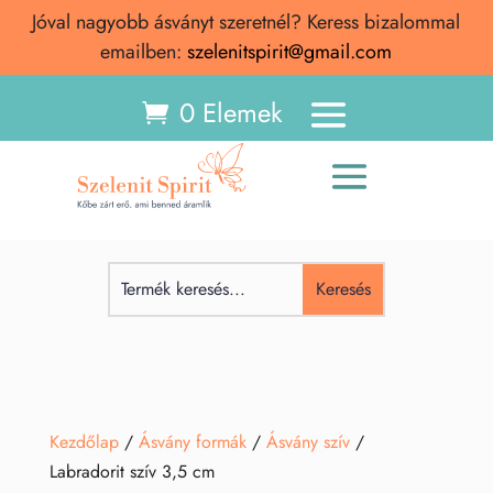
Jóval nagyobb ásványt szeretnél? Keress bizalommal
emailben:
szelenitspirit@gmail.com
0 Elemek
Kezdőlap
/
Ásvány formák
/
Ásvány szív
/
Labradorit szív 3,5 cm