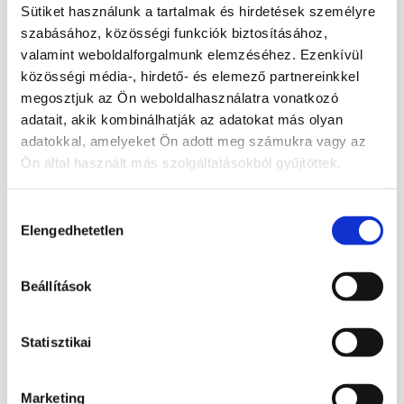
sötétszürke, de színtelen és fehér is lehet.
Sütiket használunk a tartalmak és hirdetések személyre
Az átlátszó labradorit sárga, narancsszínű,
szabásához, közösségi funkciók biztosításához,
vörös vagy zöld is lehet. A labradorit
valamint weboldalforgalmunk elemzéséhez. Ezenkívül
bizonyos közepes kovatartalmú vagy
közösségi média-, hirdető- és elemező partnereinkkel
kovaszegény magmás és átalakult kőzetek
megosztjuk az Ön weboldalhasználatra vonatkozó
adatait, akik kombinálhatják az adatokat más olyan
fontos alkotó ásványa, a bazaltban,
adatokkal, amelyeket Ön adott meg számukra vagy az
gabbróban, dioritban, andezitben és az
Ön által használt más szolgáltatásokból gyűjtöttek.
amfibolban is előfordul. Erős
labradorizálású követ spektrolitnak nevezik.
Hozzájárulás
Elengedhetetlen
Gyógyhatásai:
(nem helyettesítheti, csak
kiválasztása
kiegészítheti az esetleges orvosi
kezeléseket)
Beállítások
megfázásra, reumára, stresszre,
Statisztikai
anyagcserére,
Lelki hatásai:
erő
Marketing