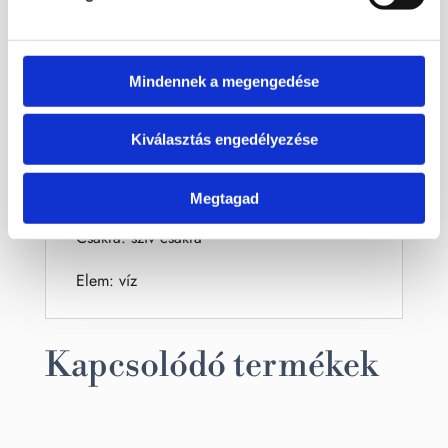
Szerkezete: triklin
Szín: kék, szürke, fehér
Mindennek a megengedése
Keménység: 6 - 6,5
Kiválasztás engedélyezése
Törés: egyenetlen, kagylós
Csillagjegy: bak, halak
Megtagad
Csakra: szív csakra
Elem: víz
Kapcsolódó termékek