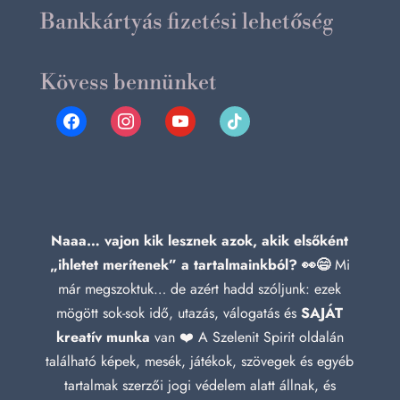
Bankkártyás fizetési lehetőség
Kövess bennünket
facebook
instagram
youtube
tiktok
Naaa… vajon kik lesznek azok, akik elsőként
„ihletet merítenek” a tartalmainkból? 👀😄
Mi
már megszoktuk… de azért hadd szóljunk: ezek
mögött sok-sok idő, utazás, válogatás és
SAJÁT
kreatív munka
van ❤️ A Szelenit Spirit oldalán
található képek, mesék, játékok, szövegek és egyéb
tartalmak szerzői jogi védelem alatt állnak, és