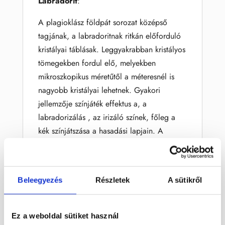
Labradorit
:
A plagioklász földpát sorozat középső
tagjának, a labradoritnak ritkán előforduló
kristályai táblásak. Leggyakrabban kristályos
tömegekben fordul elő, melyekben
mikroszkopikus méretűtől a méteresnél is
nagyobb kristályai lehetnek. Gyakori
jellemzője színjáték effektus a, a
labradorizálás , az irizáló színek, főleg a
kék színjátszása a hasadási lapjain. A
labradorizáló kristályait kabosonra csiszolva
drágakőként használják. Ezt a hatást a fény
szóródása okozza, mely a lehűlés alatti
Beleegyezés
Részletek
A sütikről
vegyi elkülönüléskor, az ásványba került
másik földpát vékony rétegén történik. A
labradorit alapszíne általában kék vagy
Ez a weboldal sütiket használ