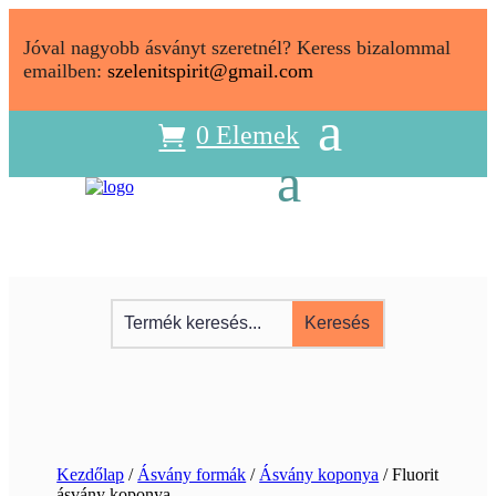
Jóval nagyobb ásványt szeretnél? Keress bizalommal
emailben:
szelenitspirit@gmail.com
0 Elemek
Kezdőlap
/
Ásvány formák
/
Ásvány koponya
/ Fluorit
ásvány koponya