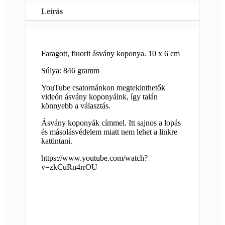
Leírás
Faragott, fluorit ásvány koponya. 10 x 6 cm
Súlya: 846 gramm
YouTube csatornánkon megtekinthetők
videón ásvány koponyáink, így talán
könnyebb a választás.
Ásvány koponyák címmel. Itt sajnos a lopás
és másolásvédelem miatt nem lehet a linkre
kattintani.
https://www.youtube.com/watch?
v=zkCuRn4rrOU