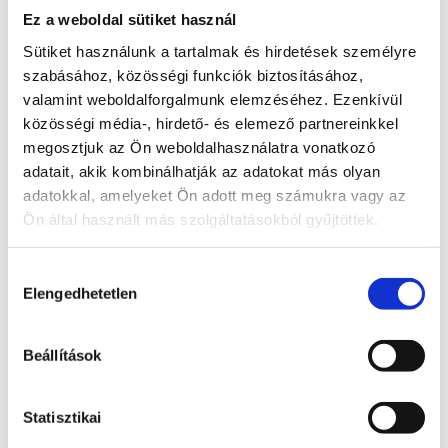
Jáspis ásvány
Ez a weboldal sütiket használ
koponya
Sütiket használunk a tartalmak és hirdetések személyre
Bővebb
57 900
Ft
szabásához, közösségi funkciók biztosításához,
információ
valamint weboldalforgalmunk elemzéséhez. Ezenkívül
Kosárba
közösségi média-, hirdető- és elemező partnereinkkel
teszem
megosztjuk az Ön weboldalhasználatra vonatkozó
adatait, akik kombinálhatják az adatokat más olyan
adatokkal, amelyeket Ön adott meg számukra vagy az
Ön által használt más szolgáltatásokból gyűjtöttek.
Fluorit
Hozzájárulás
ásvány
Elengedhetetlen
kiválasztása
koponya
Bővebb
Beállítások
36 900
Ft
információ
Kosárba
Statisztikai
teszem