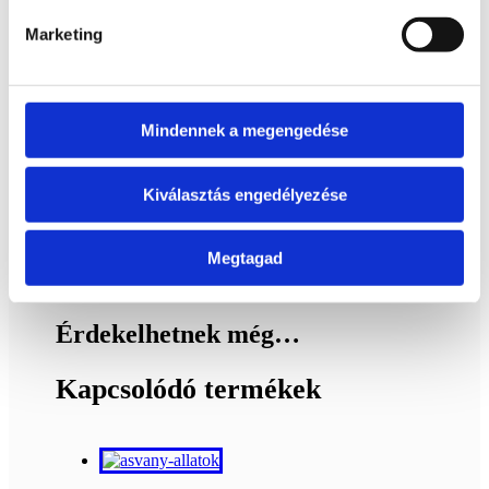
Marketing
Jáspis ásvány
koponya
Mindennek a megengedése
Bővebb
89 900
Ft
Kiválasztás engedélyezése
információ
Kosárba
Megtagad
teszem
Érdekelhetnek még…
Kapcsolódó termékek