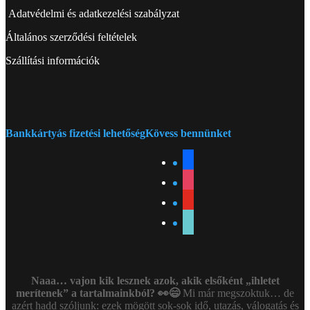
Adatvédelmi és adatkezelési szabályzat
Általános szerződési feltételek
Szállítási információk
Bankkártyás fizetési lehetőség
Kövess bennünket
facebook
instagram
youtube
tiktok
Naaa… vajon kik lesznek azok, akik elsőként „ihletet
merítenek” a tartalmainkból? 👀😄
Mi már megszoktuk… de
azért hadd szóljunk: ezek mögött sok-sok idő, utazás, válogatás és