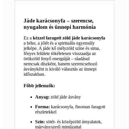
Jáde karácsonyfa – szerencse,
nyugalom és ünnepi harmónia
Ez a
kézzel faragott zöld jáde karácsonyfa
a béke, a jólét és a spirituális egyensúly
jelképe. A jáde kő mélyzöld színe és sima,
fényes felülete tökéletesen visszaadja az
örökzöld fenyő energiáját – ráadásul
nemcsak díszként, hanem szerencsehozó
ásványként is kiváló választás az ünnepi
időszakban.
Főbb jellemzők:
Anyag:
zöld jáde ásvány
Forma:
karácsonyfa, finoman faragott
részletekkel
Szín:
sötét- és középzöld árnyalatok,
márványszerű mintázattal