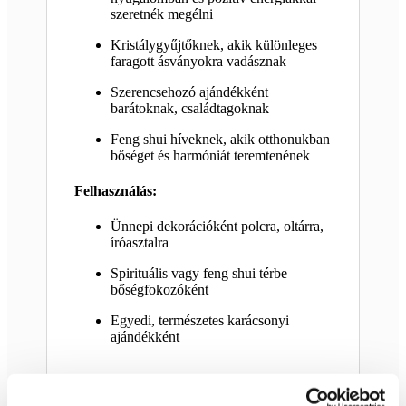
szeretnék megélni
Kristálygyűjtőknek, akik különleges
faragott ásványokra vadásznak
Szerencsehozó ajándékként
barátoknak, családtagoknak
Feng shui híveknek, akik otthonukban
bőséget és harmóniát teremtenének
Felhasználás:
Ünnepi dekorációként polcra, oltárra,
íróasztalra
Spirituális vagy feng shui térbe
bőségfokozóként
Egyedi, természetes karácsonyi
ajándékként