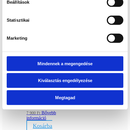
Beállítások
Howlit ásvány
hópehely
Statisztikai
Bővebb
7 900
Ft
információ
Kosárba
Marketing
teszem
Mindennek a megengedése
Kiválasztás engedélyezése
Lepidolit
ásvány
Megtagad
karácsonyfa
Bővebb
7 900
Ft
információ
Kosárba