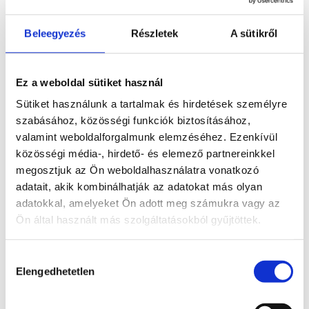
Kapcsolódó termékek
Beleegyezés
Részletek
A sütikről
Érdekelhetnek még…
Ez a weboldal sütiket használ
Sütiket használunk a tartalmak és hirdetések személyre
Tigrisszem
szabásához, közösségi funkciók biztosításához,
ásvány
valamint weboldalforgalmunk elemzéséhez. Ezenkívül
karácsonyfa
közösségi média-, hirdető- és elemező partnereinkkel
megosztjuk az Ön weboldalhasználatra vonatkozó
Bővebb
7 900
Ft
adatait, akik kombinálhatják az adatokat más olyan
információ
adatokkal, amelyeket Ön adott meg számukra vagy az
Kosárba
Ön által használt más szolgáltatásokból gyűjtöttek.
teszem
Hozzájárulás
Elengedhetetlen
kiválasztása