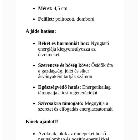
Méret:
4,5 cm
Felület:
polírozott, domború
A jáde hatása:
Békét és harmóniát hoz:
Nyugtató
energiája kiegyensúlyozza az
érzelmeket
Szerencse és bőség köve:
Ősidők óta
a gazdagság, jólét és siker
ásványaként tartják számon
Egészségvédő hatás:
Energetikailag
támogatja a test regenerációját
Szívcsakra támogató:
Megnyitja a
szeretet és elfogadás energiacsatornáit
Kinek ajánlott?
Azoknak, akik az ünnepeket belső
nyugalomban és pozitív energiákkal