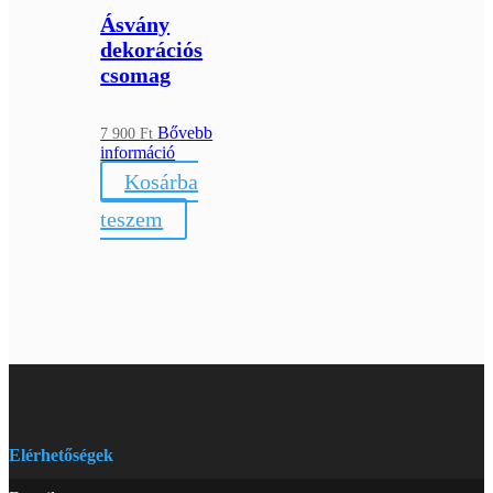
Ásvány
dekorációs
csomag
Bővebb
7 900
Ft
információ
Kosárba
teszem
Elérhetőségek