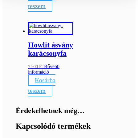
teszem
Howlit ásvány
karácsonyfa
Bővebb
7 900
Ft
információ
Kosárba
teszem
Érdekelhetnek még…
Kapcsolódó termékek