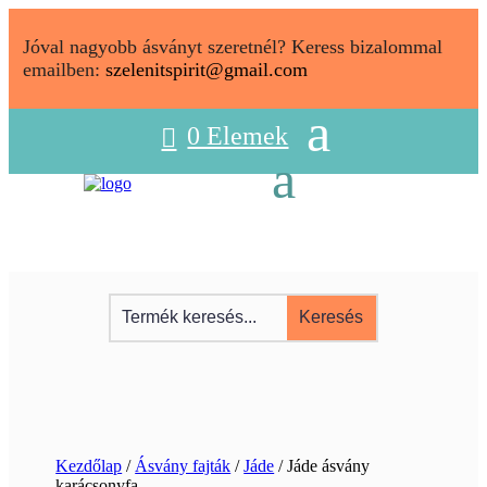
Jóval nagyobb ásványt szeretnél? Keress bizalommal
emailben:
szelenitspirit@gmail.com
0 Elemek
Kezdőlap
/
Ásvány fajták
/
Jáde
/ Jáde ásvány
karácsonyfa