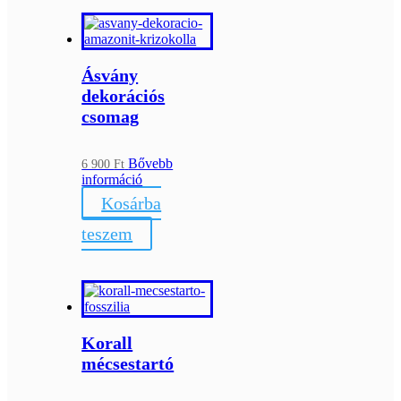
Ásvány
dekorációs
csomag
Bővebb
6 900
Ft
információ
Kosárba
teszem
Korall
mécsestartó