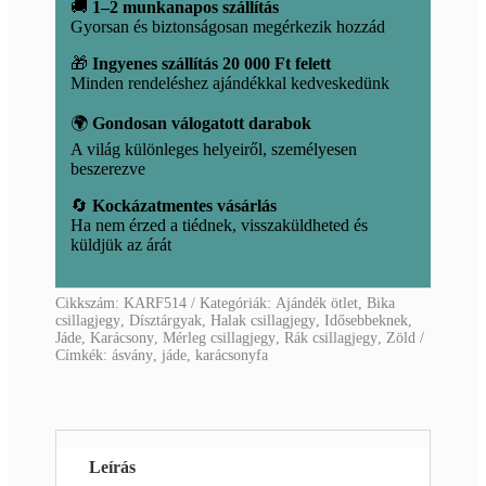
mennyiség
🚚
1–2 munkanapos szállítás
Gyorsan és biztonságosan megérkezik hozzád
🎁
Ingyenes szállítás 20 000 Ft felett
Minden rendeléshez ajándékkal kedveskedünk
🌍
Gondosan válogatott darabok
A világ különleges helyeiről, személyesen
beszerezve
🔄
Kockázatmentes vásárlás
Ha nem érzed a tiédnek, visszaküldheted és
küldjük az árát
Cikkszám:
KARF514
Kategóriák:
Ajándék ötlet
,
Bika
csillagjegy
,
Dísztárgyak
,
Halak csillagjegy
,
Idősebbeknek
,
Jáde
,
Karácsony
,
Mérleg csillagjegy
,
Rák csillagjegy
,
Zöld
Címkék:
ásvány
,
jáde
,
karácsonyfa
Leírás