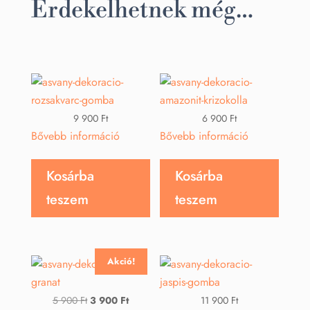
Érdekelhetnek még…
9 900
Ft
6 900
Ft
Bővebb információ
Bővebb információ
Kosárba
Kosárba
teszem
teszem
Akció!
Original
Current
5 900
Ft
3 900
Ft
11 900
Ft