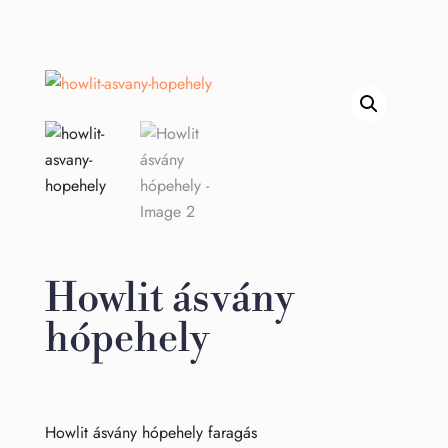
Howlit ásvány
hópehely
Howlit ásvány hópehely faragás