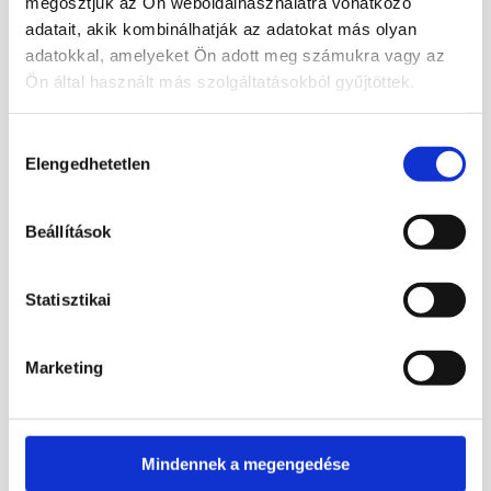
megosztjuk az Ön weboldalhasználatra vonatkozó
védenek és emelik az ünnepi
adatait, akik kombinálhatják az adatokat más olyan
hangulatot
.
adatokkal, amelyeket Ön adott meg számukra vagy az
Ön által használt más szolgáltatásokból gyűjtöttek.
Mérete: 6,2 cm
Tedd különlegessé az adventi időszakot
Hozzájárulás
valódi ásványból készült, ünnepi
Elengedhetetlen
kiválasztása
faragvánnyal!
Beállítások
Kapcsolódó termékek
Statisztikai
Marketing
7 900
Ft
7 900
Ft
Mindennek a megengedése
Bővebb információ
Bővebb információ