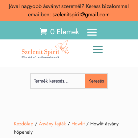
Jóval nagyobb ásványt szeretnél? Keress bizalommal
emailben:
szelenitspirit@gmail.com
0 Elemek
Kezdőlap
/
Ásvány fajták
/
Howlit
/ Howlit ásvány
hópehely