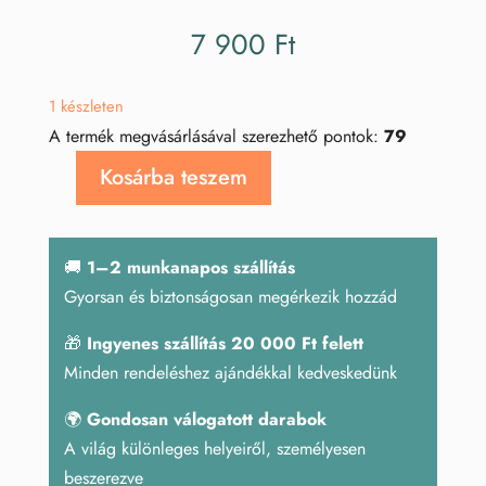
7 900
Ft
1 készleten
A termék megvásárlásával szerezhető pontok:
79
Kosárba teszem
Howlit
ásvány
hópehely
🚚
1–2 munkanapos szállítás
mennyiség
Gyorsan és biztonságosan megérkezik hozzád
🎁
Ingyenes szállítás 20 000 Ft felett
Minden rendeléshez ajándékkal kedveskedünk
🌍
Gondosan válogatott darabok
A világ különleges helyeiről, személyesen
beszerezve