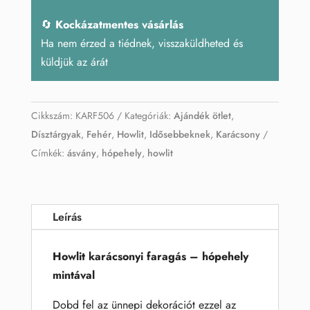
🔄
Kockázatmentes vásárlás
Ha nem érzed a tiédnek, visszaküldheted és
küldjük az árát
Cikkszám:
KARF506
Kategóriák:
Ajándék ötlet
,
Dísztárgyak
,
Fehér
,
Howlit
,
Idősebbeknek
,
Karácsony
Címkék:
ásvány
,
hópehely
,
howlit
Leírás
Howlit karácsonyi faragás – hópehely
mintával
Dobd fel az ünnepi dekorációt ezzel az