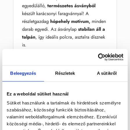
egyedülálló,
természetes ásványból
készült karácsonyi faragvánnyal! A
részletgazdag
hópehely
motívum,
minden
darab egyedi. Az ásványlap
stabilan áll a
talpán
, így ideális polcra, asztalra dísznek
is.
🔸
Anyag:
Howlit ásvány
🔸
Talpán megálló kivitel
– stabil,
mutatós darab
Beleegyezés
Részletek
A sütikről
🔸 F
aragott ünnepi motívum
( hópehely)
🔸
Ajándéknak, lakásdekorációnak,
Ez a weboldal sütiket használ
ünnepi alkalomra
Sütiket használunk a tartalmak és hirdetések személyre
Az ásvány faragványok nemcsak
szabásához, közösségi funkciók biztosításához,
látványosak, hanem az ásványok energetikai
valamint weboldalforgalmunk elemzéséhez. Ezenkívül
közösségi média-, hirdető- és elemező partnereinkkel
hatásait is közvetítik – így
harmonizálnak,