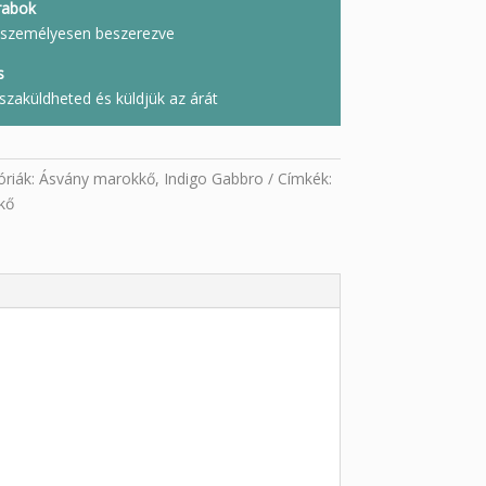
rabok
l, személyesen beszerezve
s
szaküldheted és küldjük az árát
óriák:
Ásvány marokkő
,
Indigo Gabbro
Címkék:
kő