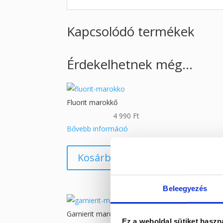
Kapcsolódó termékek
Érdekelhetnek még…
Fluorit marokkő
4 990
Ft
Bővebb információ
Kosárba teszem
Beleegyezés
Garnierit marokkő
Ez a weboldal sütiket haszn