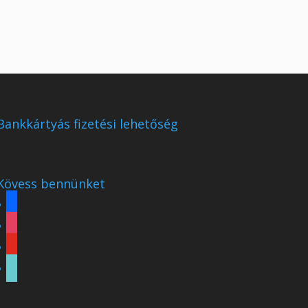
Bankkártyás fizetési lehetőség
Kövess bennünket
facebook
instagram
youtube
tiktok