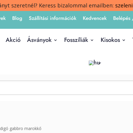
ányt szeretnél? Keress bizalommal emailben:
szelen
yek
Blog
Szállítási információk
Kedvencek
Belépés 
Akció
Ásványok
Fosszíliák
Kisokos
ndigó gabbro marokkő