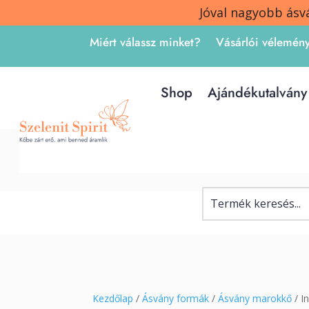
Jóval nagyobb ásv
Miért válassz minket?
Vásárlói vélemén
Shop
Ajándékutalvány
Kezdőlap
/
Ásvány formák
/
Ásvány marokkő
/ I