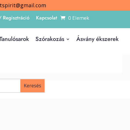
itspirit@gmail.com
/ Regisztráció
Kapcsolat
0 Elemek
Tanulósarok
Szórakozás
Ásvány ékszerek