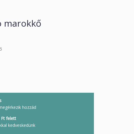
o marokkő
ő
s
megérkezik hozzád
Ft felett
kkal kedveskedünk