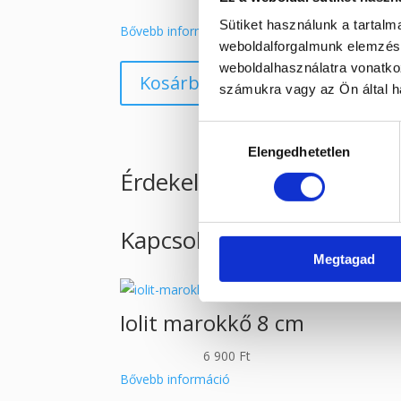
5 990
Ft
Sütiket használunk a tartal
Bővebb információ
weboldalforgalmunk elemzésé
weboldalhasználatra vonatko
Kosárba teszem
számukra vagy az Ön által ha
Hozzájárulás
Elengedhetetlen
kiválasztása
Érdekelhetnek még…
Kapcsolódó termékek
Megtagad
Iolit marokkő 8 cm
6 900
Ft
Bővebb információ