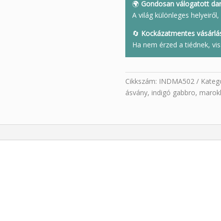
🌍
Gondosan válogatott da
A világ különleges helyeirő
🔄
Kockázatmentes vásárlá
Ha nem érzed a tiédnek, vis
Cikkszám:
INDMA502
Kateg
ásvány
,
indigó gabbro
,
marok