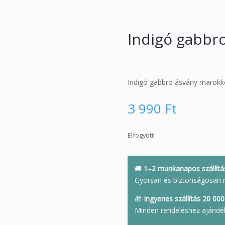
Indigó gabbr
Indigó gabbro ásvány marokk
3 990
Ft
Elfogyott
🚚
1–2 munkanapos szállítá
Gyorsan és biztonságosan 
🎁
Ingyenes szállítás 20 000 
Minden rendeléshez ajándé