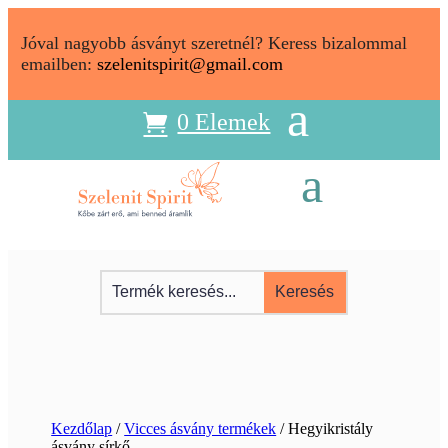
Jóval nagyobb ásványt szeretnél? Keress bizalommal
emailben:
szelenitspirit@gmail.com
0 Elemek
Kezdőlap
/
Vicces ásvány termékek
/ Hegyikristály
ásvány sírkő