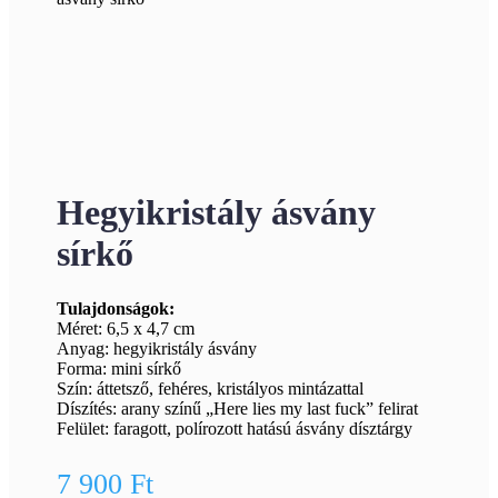
Hegyikristály ásvány
sírkő
Tulajdonságok:
Méret: 6,5 x 4,7 cm
Anyag: hegyikristály ásvány
Forma: mini sírkő
Szín: áttetsző, fehéres, kristályos mintázattal
Díszítés: arany színű „Here lies my last fuck” felirat
Felület: faragott, polírozott hatású ásvány dísztárgy
7 900
Ft