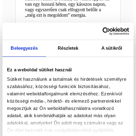
van egy hosszú héten, egy káoszos napon,
vagy egyszerűen csak elfogyott belőle a
„még ezt is megoldom” energia.
A hegyikristály világos, áttetsző-fehéres
megjelenése különösen szép kontrasztot
alkot az arany színű felirattal. A kő
belsejében látható fátyolos, kristályos
mintázat minden darabot egyedivé tesz. A
Beleegyezés
Részletek
A sütikről
sírkő forma letisztult, a felirat pedig pont
annyira pimasz, hogy az egész tárgy
karakteres és emlékezetes legyen.
Ez a weboldal sütiket használ
Ez a hegyikristály ásvány sírkő nem a
Sütiket használunk a tartalmak és hirdetések személyre
klasszikus spirituális dekorációk visszafogott
darabja. Inkább egy olyan ásvány dísz,
szabásához, közösségi funkciók biztosításához,
amelynek humora, stílusa és személyisége
valamint weboldalforgalmunk elemzéséhez. Ezenkívül
van. Jó választás lehet barátnak, kollégának,
közösségi média-, hirdető- és elemező partnereinkkel
tesónak, vagy saját magadnak is, ha néha jól
esik ránézni valamire, ami kimondja
megosztjuk az Ön weboldalhasználatra vonatkozó
helyetted: ma már tényleg elég volt.
adatait, akik kombinálhatják az adatokat más olyan
A termékfotón látható ásvány kerül
adatokkal, amelyeket Ön adott meg számukra vagy az
kiküldésre, így pontosan ezt az egyedi
Ön által használt más szolgáltatásokból gyűjtöttek.
darabot kapod meg.