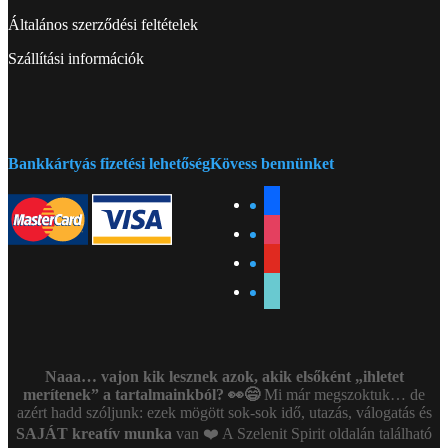
Általános szerződési feltételek
Szállítási információk
Bankkártyás fizetési lehetőség
Kövess bennünket
facebook
instagram
youtube
tiktok
Naaa… vajon kik lesznek azok, akik elsőként „ihletet
merítenek” a tartalmainkból? 👀😄
Mi már megszoktuk… de
azért hadd szóljunk: ezek mögött sok-sok idő, utazás, válogatás és
SAJÁT kreatív munka
van ❤️ A Szelenit Spirit oldalán található