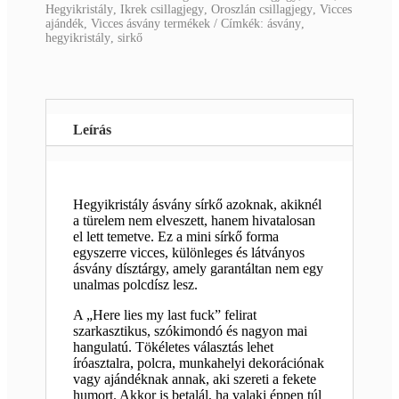
Hegyikristály
,
Ikrek csillagjegy
,
Oroszlán csillagjegy
,
Vicces
ajándék
,
Vicces ásvány termékek
Címkék:
ásvány
,
hegyikristály
,
sirkő
Leírás
Hegyikristály ásvány sírkő azoknak, akiknél
a türelem nem elveszett, hanem hivatalosan
el lett temetve. Ez a mini sírkő forma
egyszerre vicces, különleges és látványos
ásvány dísztárgy, amely garantáltan nem egy
unalmas polcdísz lesz.
A „Here lies my last fuck” felirat
szarkasztikus, szókimondó és nagyon mai
hangulatú. Tökéletes választás lehet
íróasztalra, polcra, munkahelyi dekorációnak
vagy ajándéknak annak, aki szereti a fekete
humort. Akkor is betalál, ha valaki éppen túl