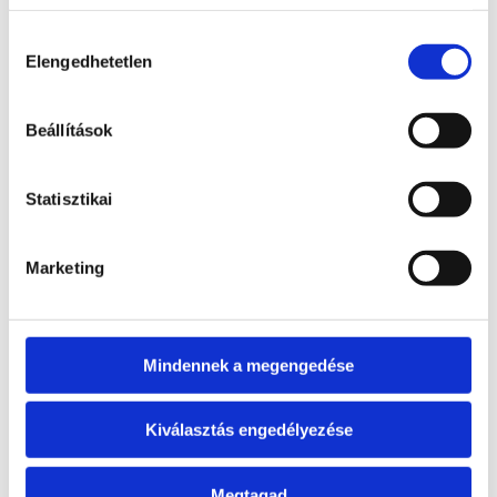
Tulajdonságok:
Hozzájárulás
Méret: 6,5 x 4,7 cm
Elengedhetetlen
kiválasztása
Anyag: hegyikristály ásvány
Forma: mini sírkő
Szín: áttetsző, fehéres, kristályos mintázattal
Díszítés: arany színű „Here lies my last
Beállítások
fuck” felirat
Felület: faragott, polírozott hatású ásvány
dísztárgy
Statisztikai
Marketing
Kapcsolódó termékek
Érdekelhetnek még…
Mindennek a megengedése
Kapcsolódó termékek
Kiválasztás engedélyezése
Akció!
Megtagad