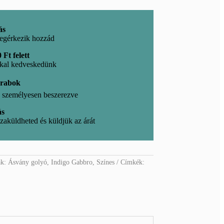
ás
egérkezik hozzád
 Ft felett
kkal kedveskedünk
arabok
l, személyesen beszerezve
ás
zaküldheted és küldjük az árát
ák:
Ásvány golyó
,
Indigo Gabbro
,
Színes
Címkék: