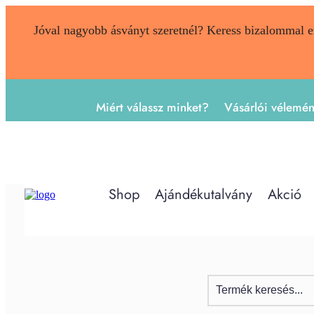
Jóval nagyobb ásványt szeretnél? Keress bizalommal 
Miért válassz minket?
Vásárlói vélemé
Shop
Ajándékutalvány
Akció