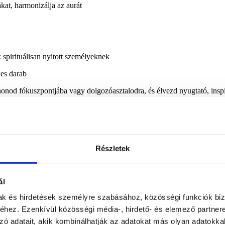
kat, harmonizálja az aurát
spirituálisan nyitott személyeknek
kes darab
nod fókuszpontjába vagy dolgozóasztalodra, és élvezd nyugtató, inspir
Részletek
ál
mak és hirdetések személyre szabásához, közösségi funkciók biz
hez. Ezenkívül közösségi média-, hirdető- és elemező partner
zó adatait, akik kombinálhatják az adatokat más olyan adatokka