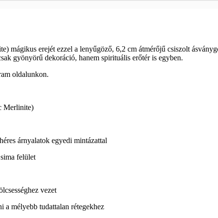
te) mágikus erejét ezzel a lenyűgöző, 6,2 cm átmérőjű csiszolt ásványgo
sak gyönyörű dekoráció, hanem spirituális erőtér is egyben.
gram oldalunkon.
 Merlinite)
ehéres árnyalatok egyedi mintázattal
sima felület
 bölcsességhez vezet
ni a mélyebb tudattalan rétegekhez