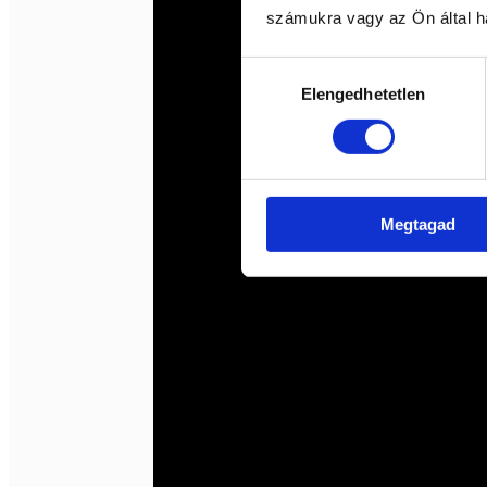
számukra vagy az Ön által ha
Hozzájárulás
Elengedhetetlen
kiválasztása
Megtagad