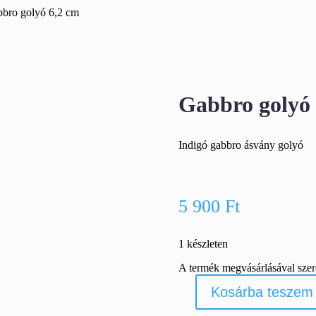
bro golyó 6,2 cm
Gabbro golyó 
Indigó gabbro ásvány golyó
5 900
Ft
1 készleten
A termék megvásárlásával sze
Kosárba teszem
Gabbro
golyó