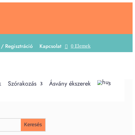
 / Regisztráció
Kapcsolat
0 Elemek
k
Szórakozás
Ásvány ékszerek