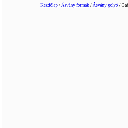
Kezdőlap
/
Ásvány formák
/
Ásvány golyó
/ Gab