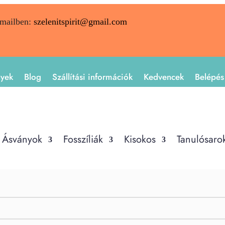
emailben:
szelenitspirit@gmail.com
nyek
Blog
Szállítási információk
Kedvencek
Belépés
Ásványok
Fosszíliák
Kisokos
Tanulósaro