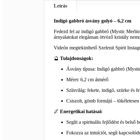
Leírás
Indigó gabbró ásvány golyó – 6,2 cm
Fedezd fel az indigó gabbró (Mystic Merlini
árnyalatokat elegánsan ötvöző kristály nemc
Videón megtekinthető Szelenit Spirit Insta
🔮
Tulajdonságok:
Ásvány típusa: Indigó gabbró (Mystic
Méret: 6,2 cm átmérő
Színvilág: fekete, indigó, szürke és f
Csiszolt, gömb formájú – tökéletesen 
🌌
Energetikai hatásai:
Segíti a spirituális fejlődést és belső
Fokozza az intuíciót, segít kapcsolód