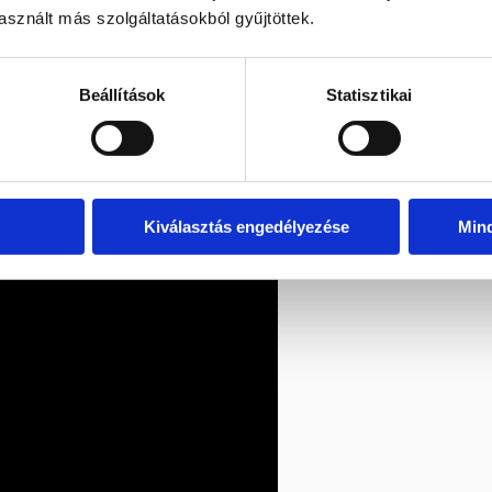
sznált más szolgáltatásokból gyűjtöttek.
Beállítások
Statisztikai
Kiválasztás engedélyezése
Min