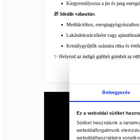
Kiegyensúlyozza a jin és jang energiá
🎁
Ideális választás:
Meditációhoz, energiagyógyászathoz
Lakásdekorációként vagy ajándéknak 
Kristálygyűjtők számára ritka és érté
✨ Helyezd az indigó gabbró gömböt az ottho
Beleegyezés
Ez a weboldal sütiket haszn
Sütiket használunk a tartal
weboldalforgalmunk elemzésé
weboldalhasználatra vonatko